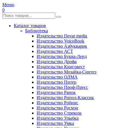
Меню
0
Каталог товаров
Библиотека
Издательство Devar media
Издательство VoiceBook
Издательство Азбукварик
Издательство АСТ
Издательство Буква-Ленд
Издательство Дрофа
Издательство Книговест
Издательство Мозайка-Синтез
Издательство ОЛМА
Издательство Питер
Издательство Проф-Пресс
Издательство Ранок
Издательство Рипол-Классик
Издательство Робинс
Издательство Росмэн
Издательство Стрекоза
Издательство Улыбка
Издательство Умка