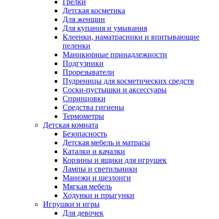
Грелки
Детская косметика
Для женщин
Для купания и умывания
Клеенки, наматрасники и впитывающие
пеленки
Маникюрные принадлежности
Подгузники
Прорезыватели
Пудреницы для косметических средств
Соски-пустышки и аксессуары
Спринцовки
Средства гигиены
Термометры
Детская комната
Безопасность
Детская мебель и матрасы
Каталки и качалки
Корзины и ящики для игрушек
Лампы и светильники
Манежи и шезлонги
Мягкая мебель
Ходунки и прыгунки
Игрушки и игры
Для девочек