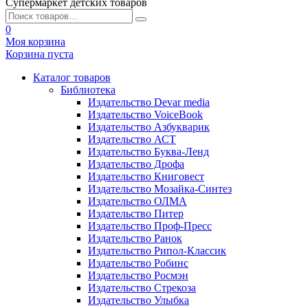
Супермаркет детских товаров
0
Моя корзина
Корзина пуста
Каталог товаров
Библиотека
Издательство Devar media
Издательство VoiceBook
Издательство Азбукварик
Издательство АСТ
Издательство Буква-Ленд
Издательство Дрофа
Издательство Книговест
Издательство Мозайка-Синтез
Издательство ОЛМА
Издательство Питер
Издательство Проф-Пресс
Издательство Ранок
Издательство Рипол-Классик
Издательство Робинс
Издательство Росмэн
Издательство Стрекоза
Издательство Улыбка