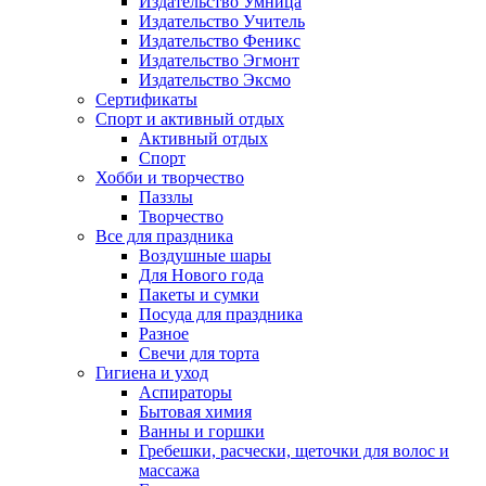
Издательство Умница
Издательство Учитель
Издательство Феникс
Издательство Эгмонт
Издательство Эксмо
Сертификаты
Спорт и активный отдых
Активный отдых
Спорт
Хобби и творчество
Паззлы
Творчество
Все для праздника
Воздушные шары
Для Нового года
Пакеты и сумки
Посуда для праздника
Разное
Свечи для торта
Гигиена и уход
Аспираторы
Бытовая химия
Ванны и горшки
Гребешки, расчески, щеточки для волос и
массажа