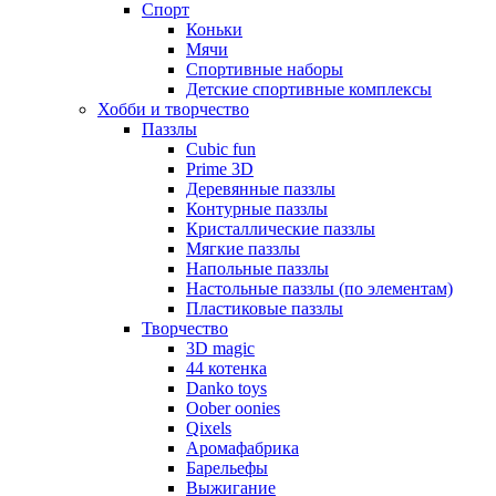
Спорт
Коньки
Мячи
Спортивные наборы
Детские спортивные комплексы
Хобби и творчество
Паззлы
Cubic fun
Prime 3D
Деревянные паззлы
Контурные паззлы
Кристаллические паззлы
Мягкие паззлы
Напольные паззлы
Настольные паззлы (по элементам)
Пластиковые паззлы
Творчество
3D magic
44 котенка
Danko toys
Oober oonies
Qixels
Аромафабрика
Барельефы
Выжигание