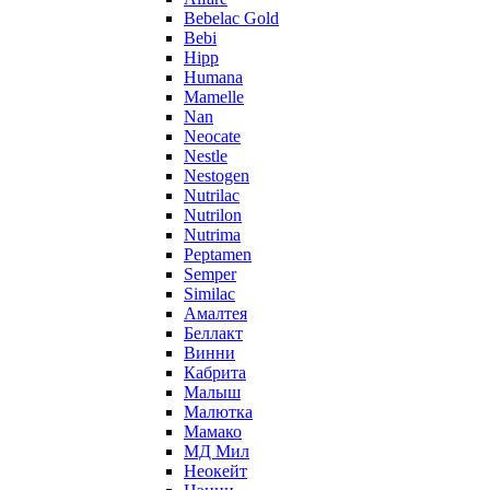
Bebelac Gold
Bebi
Hipp
Humana
Mamelle
Nan
Neocate
Nestle
Nestogen
Nutrilac
Nutrilon
Nutrima
Peptamen
Semper
Similac
Амалтея
Беллакт
Винни
Кабрита
Малыш
Малютка
Мамако
МД Мил
Неокейт