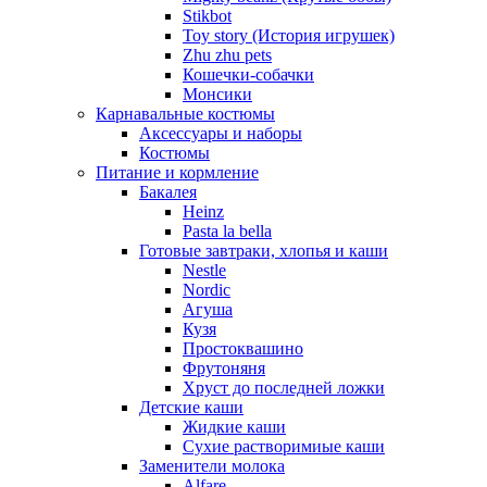
Stikbot
Toy story (История игрушек)
Zhu zhu pets
Кошечки-собачки
Монсики
Карнавальные костюмы
Аксессуары и наборы
Костюмы
Питание и кормление
Бакалея
Heinz
Pasta la bella
Готовые завтраки, хлопья и каши
Nestle
Nordic
Агуша
Кузя
Простоквашино
Фрутоняня
Хруст до последней ложки
Детские каши
Жидкие каши
Сухие растворимиые каши
Заменители молока
Alfare