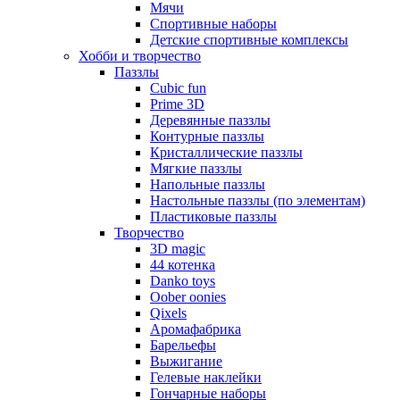
Мячи
Спортивные наборы
Детские спортивные комплексы
Хобби и творчество
Паззлы
Cubic fun
Prime 3D
Деревянные паззлы
Контурные паззлы
Кристаллические паззлы
Мягкие паззлы
Напольные паззлы
Настольные паззлы (по элементам)
Пластиковые паззлы
Творчество
3D magic
44 котенка
Danko toys
Oober oonies
Qixels
Аромафабрика
Барельефы
Выжигание
Гелевые наклейки
Гончарные наборы