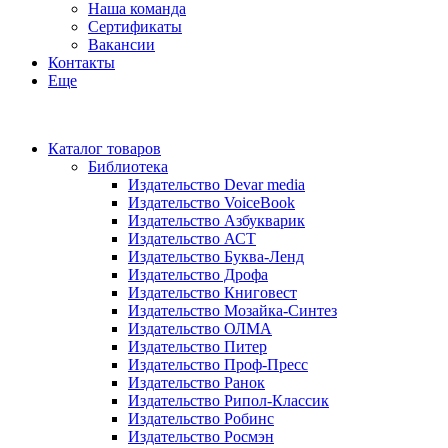
Наша команда
Сертификаты
Вакансии
Контакты
Еще
Каталог товаров
Библиотека
Издательство Devar media
Издательство VoiceBook
Издательство Азбукварик
Издательство АСТ
Издательство Буква-Ленд
Издательство Дрофа
Издательство Книговест
Издательство Мозайка-Синтез
Издательство ОЛМА
Издательство Питер
Издательство Проф-Пресс
Издательство Ранок
Издательство Рипол-Классик
Издательство Робинс
Издательство Росмэн