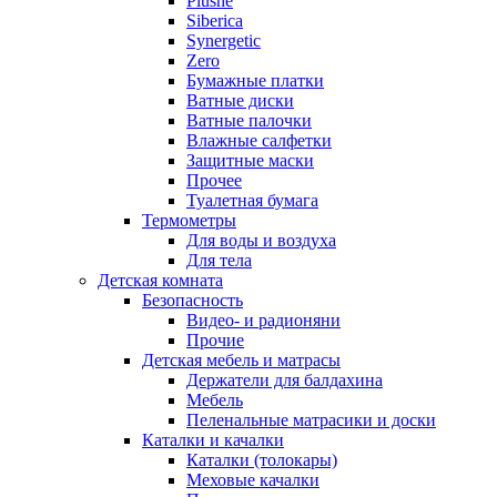
Plushe
Siberica
Synergetic
Zero
Бумажные платки
Ватные диски
Ватные палочки
Влажные салфетки
Защитные маски
Прочее
Туалетная бумага
Термометры
Для воды и воздуха
Для тела
Детская комната
Безопасность
Видео- и радионяни
Прочие
Детская мебель и матрасы
Держатели для балдахина
Мебель
Пеленальные матрасики и доски
Каталки и качалки
Каталки (толокары)
Меховые качалки