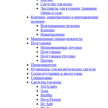
Средства для волос
Экстракты для купания, травяные
сборы и соль
Клеенки, наматрасники и впитывающие
пеленки
Впитывающие пеленки
Клеенки
Наматрасники
Маникюрные принадлежности
Подгузники
Непромокаемые трусики
Подгузники
Подгузники-трусики
Прочие
Прорезыватели
Пудреницы для косметических средств
Соски-пустышки и аксессуары
Спринцовки
Средства гигиены
AQA baby
Aura
BioMio
Deva Florum
Dr. Safe