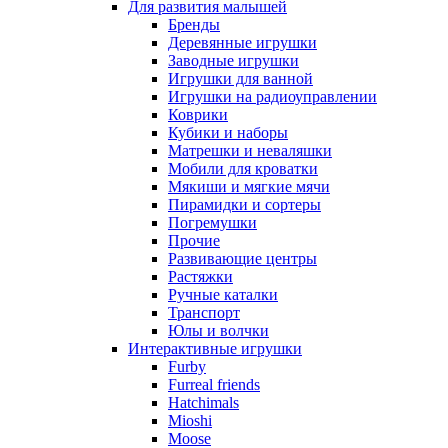
Для развития малышей
Бренды
Деревянные игрушки
Заводные игрушки
Игрушки для ванной
Игрушки на радиоуправлении
Коврики
Кубики и наборы
Матрешки и неваляшки
Мобили для кроватки
Мякиши и мягкие мячи
Пирамидки и сортеры
Погремушки
Прочие
Развивающие центры
Растяжки
Ручные каталки
Транспорт
Юлы и волчки
Интерактивные игрушки
Furby
Furreal friends
Hatchimals
Mioshi
Moose