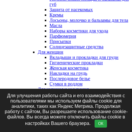
губ
Защита от насекомых
Кремы
Лосьоны, молочко и бальзамы для тела
Масла
Наборы косметики для ухода
Парфюмерия
Присыпки
Солнцезащитные средства
Для женщин
Вкладыши и прокладки для груди
Гигиенические прокладки
Женская косметика
Накладки на грудь
Послеродовое белье
Сумки в роддом
Для купания и умывания
Аксессуары для купания
Для улучшения работы сайта и его взаимодействия с
Гели для купания
пользователями мы используем файлы cookie для
Для подмывания
аналитики, таких как Яндекс Метрика. Продолжая
Для умывания
работу с сайтом, Вы разрешаете использование cookie-
Зубная паста
файлов. Вы всегда можете отключить файлы cookie в
Зубные щетки
настройках Вашего браузера.
ОК
Ирригаторы
Мыло