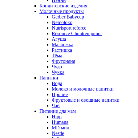
Нэнни
Кондитерские изделия
Молочные продукты
Gerber Babycup
Nemoloko
Nutrisport reforce
Resource Clinutren junior
Агуша
Малоежка
Растишка
Тёма
Фрутоняня
Чудо
Чукка
Напитки
Вода
Молоко и молочные напитки
Прочие
Фруктовые и овощные напитки
Чай
Питание для мам
Hipp
Humana
MD мил
Nestle