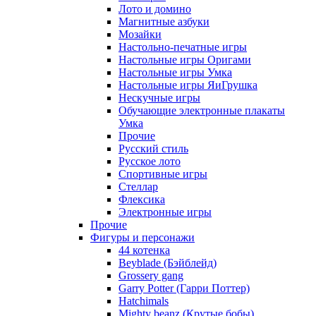
Лото и домино
Магнитные азбуки
Мозайки
Настольно-печатные игры
Настольные игры Оригами
Настольные игры Умка
Настольные игры ЯиГрушка
Нескучные игры
Обучающие электронные плакаты
Умка
Прочие
Русский стиль
Русское лото
Спортивные игры
Стеллар
Флексика
Электронные игры
Прочие
Фигуры и персонажи
44 котенка
Beyblade (Бэйблейд)
Grossery gang
Garry Potter (Гарри Поттер)
Hatchimals
Mighty beanz (Крутые бобы)