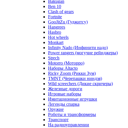
Bakugan
Ben 10
Clash of gears
Fortnite
GooJitZu (Гуджитсу)
Hangrees
Hasbro
Hot wheels
Monkart
Infinity Nado (Инфинити надо)
Power rangers (могучие рейнджеры)
Strech
Motorro (Моторро)
Наборы Altacto
Ricky Zoom (Рикки Зум)
TMNT (Черепашки ниндзя)
Wild screechers (Дикие скричеры)
Железные дороги
Игровые наборы
Имитационные игрушки
Легенды спарка
Оружие
Роботы и трансформеры
Транспорт
На радиоуправлении