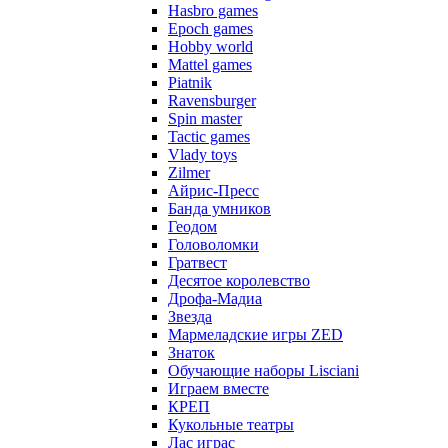
Hasbro games
Epoch games
Hobby world
Mattel games
Piatnik
Ravensburger
Spin master
Tactic games
Vlady toys
Zilmer
Айрис-Пресс
Банда умников
Геодом
Головоломки
Гратвест
Десятое королевство
Дрофа-Мадиа
Звезда
Мармеладские игры ZED
Знаток
Обучающие наборы Lisciani
Играем вместе
КРЕП
Кукольные театры
Лас играс