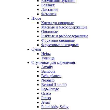
Бабушкино лукошко
Беллакт
Лактамил
Фемилак
Пюре
Крем-суп овощные
Мясные и мясосодержащие
Овощные
Рыбные и рыбосодержащие
Фруктово-овощные
Фруктовые и ягодные
Супы
Heinz
Умница
Стульчики для кормления
Amalfy
Bambola
Bebe planete
Neonato
Bertoni (Lorelli)
Peg-Perego
Graco
Pituso
Jetem
Polini kids, Selby