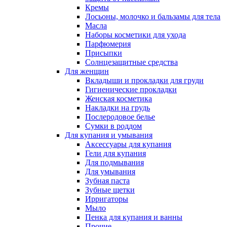
Кремы
Лосьоны, молочко и бальзамы для тела
Масла
Наборы косметики для ухода
Парфюмерия
Присыпки
Солнцезащитные средства
Для женщин
Вкладыши и прокладки для груди
Гигиенические прокладки
Женская косметика
Накладки на грудь
Послеродовое белье
Сумки в роддом
Для купания и умывания
Аксессуары для купания
Гели для купания
Для подмывания
Для умывания
Зубная паста
Зубные щетки
Ирригаторы
Мыло
Пенка для купания и ванны
Прочие