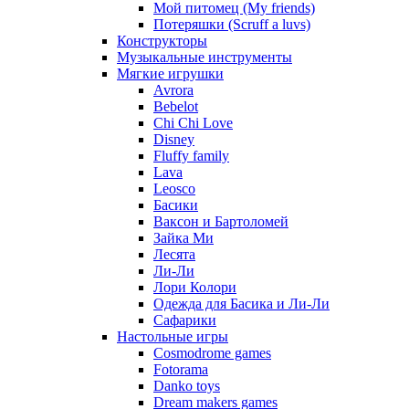
Мой питомец (My friends)
Потеряшки (Scruff a luvs)
Конструкторы
Музыкальные инструменты
Мягкие игрушки
Avrora
Bebelot
Chi Chi Love
Disney
Fluffy family
Lava
Leosco
Басики
Ваксон и Бартоломей
Зайка Ми
Лесята
Ли-Ли
Лори Колори
Одежда для Басика и Ли-Ли
Сафарики
Настольные игры
Cosmodrome games
Fotorama
Danko toys
Dream makers games