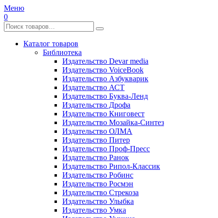
Меню
0
Каталог товаров
Библиотека
Издательство Devar media
Издательство VoiceBook
Издательство Азбукварик
Издательство АСТ
Издательство Буква-Ленд
Издательство Дрофа
Издательство Книговест
Издательство Мозайка-Синтез
Издательство ОЛМА
Издательство Питер
Издательство Проф-Пресс
Издательство Ранок
Издательство Рипол-Классик
Издательство Робинс
Издательство Росмэн
Издательство Стрекоза
Издательство Улыбка
Издательство Умка