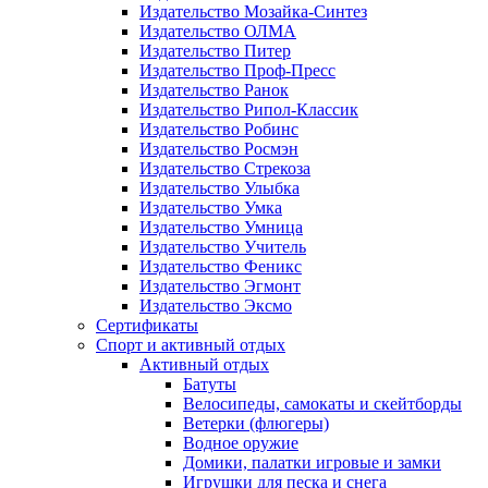
Издательство Мозайка-Синтез
Издательство ОЛМА
Издательство Питер
Издательство Проф-Пресс
Издательство Ранок
Издательство Рипол-Классик
Издательство Робинс
Издательство Росмэн
Издательство Стрекоза
Издательство Улыбка
Издательство Умка
Издательство Умница
Издательство Учитель
Издательство Феникс
Издательство Эгмонт
Издательство Эксмо
Сертификаты
Спорт и активный отдых
Активный отдых
Батуты
Велосипеды, самокаты и скейтборды
Ветерки (флюгеры)
Водное оружие
Домики, палатки игровые и замки
Игрушки для песка и снега