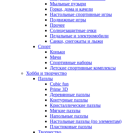
Мыльные пузыри
Горки, дома и качели
Настольные спортивные игры
Подвижные игры
Прочее
Солнцезащитные очки
Педальные и электромобили
Санки, снегокаты и лыжи
Спорт
Коньки
Мячи
Спортивные наборы
Детские спортивные комплексы
Хобби и творчество
Паззлы
Cubic fun
Prime 3D
Деревянные паззлы
Контурные паззлы
Кристаллические паззлы
Мягкие паззлы
Напольные паззлы
Настольные паззлы (по элементам)
Пластиковые паззлы
Творчество