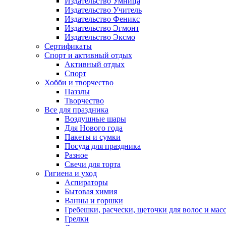
Издательство Умница
Издательство Учитель
Издательство Феникс
Издательство Эгмонт
Издательство Эксмо
Сертификаты
Спорт и активный отдых
Активный отдых
Спорт
Хобби и творчество
Паззлы
Творчество
Все для праздника
Воздушные шары
Для Нового года
Пакеты и сумки
Посуда для праздника
Разное
Свечи для торта
Гигиена и уход
Аспираторы
Бытовая химия
Ванны и горшки
Гребешки, расчески, щеточки для волос и мас
Грелки