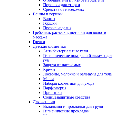
Отбеливатели и пятновыводители
Порошки для стирки
Средства от насекомых
Ванны и горшки
Ванны
Горшки
Прочие изделия
Гребешки, расчески, щеточки для волос и
массажа
Грелки
Детская косметика
Антибактериальные гели
Гигиенические помады и бальзамы для
губ
Защита от насекомых
Кремы
Лосьоны, молочко и бальзамы для тела
Масла
Наборы косметики для ухода
Парфюмерия
Присыпки
Солнцезащитные средства
Для женщин
Вкладыши и прокладки для груди
Гигиенические прокладки