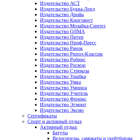
Издательство АСТ
Издательство Буква-Ленд
Издательство Дрофа
Издательство Книговест
Издательство Мозайка-Синтез
Издательство ОЛМА
Издательство Питер
Издательство Проф-Пресс
Издательство Ранок
Издательство Рипол-Классик
Издательство Робинс
Издательство Росмэн
Издательство Стрекоза
Издательство Улыбка
Издательство Умка
Издательство Умница
Издательство Учитель
Издательство Феникс
Издательство Эгмонт
Издательство Эксмо
Сертификаты
Спорт и активный отдых
Активный отдых
Батуты
Велосипеды, самокаты и скейтборды