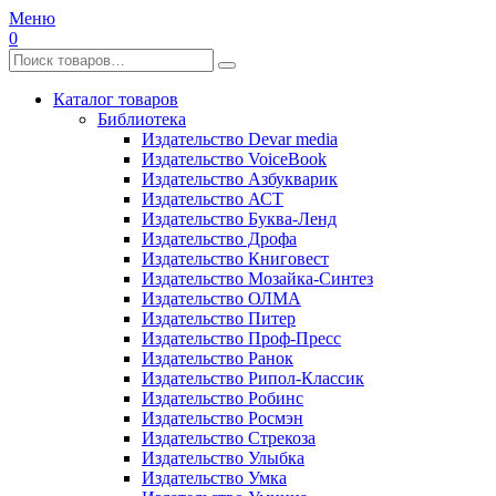
Меню
0
Каталог товаров
Библиотека
Издательство Devar media
Издательство VoiceBook
Издательство Азбукварик
Издательство АСТ
Издательство Буква-Ленд
Издательство Дрофа
Издательство Книговест
Издательство Мозайка-Синтез
Издательство ОЛМА
Издательство Питер
Издательство Проф-Пресс
Издательство Ранок
Издательство Рипол-Классик
Издательство Робинс
Издательство Росмэн
Издательство Стрекоза
Издательство Улыбка
Издательство Умка