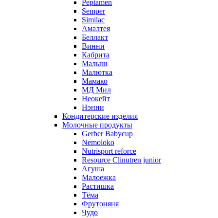
Peptamen
Semper
Similac
Амалтея
Беллакт
Винни
Кабрита
Малыш
Малютка
Мамако
МД Мил
Неокейт
Нэнни
Кондитерские изделия
Молочные продукты
Gerber Babycup
Nemoloko
Nutrisport reforce
Resource Clinutren junior
Агуша
Малоежка
Растишка
Тёма
Фрутоняня
Чудо