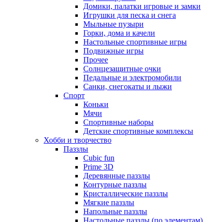
Домики, палатки игровые и замки
Игрушки для песка и снега
Мыльные пузыри
Горки, дома и качели
Настольные спортивные игры
Подвижные игры
Прочее
Солнцезащитные очки
Педальные и электромобили
Санки, снегокаты и лыжи
Спорт
Коньки
Мячи
Спортивные наборы
Детские спортивные комплексы
Хобби и творчество
Паззлы
Cubic fun
Prime 3D
Деревянные паззлы
Контурные паззлы
Кристаллические паззлы
Мягкие паззлы
Напольные паззлы
Настольные паззлы (по элементам)