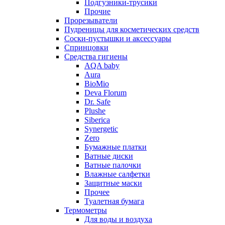
Подгузники-трусики
Прочие
Прорезыватели
Пудреницы для косметических средств
Соски-пустышки и аксессуары
Спринцовки
Средства гигиены
AQA baby
Aura
BioMio
Deva Florum
Dr. Safe
Plushe
Siberica
Synergetic
Zero
Бумажные платки
Ватные диски
Ватные палочки
Влажные салфетки
Защитные маски
Прочее
Туалетная бумага
Термометры
Для воды и воздуха