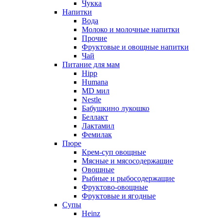
Чукка
Напитки
Вода
Молоко и молочные напитки
Прочие
Фруктовые и овощные напитки
Чай
Питание для мам
Hipp
Humana
MD мил
Nestle
Бабушкино лукошко
Беллакт
Лактамил
Фемилак
Пюре
Крем-суп овощные
Мясные и мясосодержащие
Овощные
Рыбные и рыбосодержащие
Фруктово-овощные
Фруктовые и ягодные
Супы
Heinz