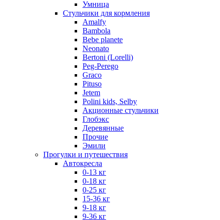
Умница
Стульчики для кормления
Amalfy
Bambola
Bebe planete
Neonato
Bertoni (Lorelli)
Peg-Perego
Graco
Pituso
Jetem
Polini kids, Selby
Акционные стульчики
Глобэкс
Деревянные
Прочие
Эмили
Прогулки и путешествия
Автокресла
0-13 кг
0-18 кг
0-25 кг
15-36 кг
9-18 кг
9-36 кг