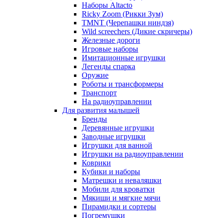
Наборы Altacto
Ricky Zoom (Рикки Зум)
TMNT (Черепашки ниндзя)
Wild screechers (Дикие скричеры)
Железные дороги
Игровые наборы
Имитационные игрушки
Легенды спарка
Оружие
Роботы и трансформеры
Транспорт
На радиоуправлении
Для развития малышей
Бренды
Деревянные игрушки
Заводные игрушки
Игрушки для ванной
Игрушки на радиоуправлении
Коврики
Кубики и наборы
Матрешки и неваляшки
Мобили для кроватки
Мякиши и мягкие мячи
Пирамидки и сортеры
Погремушки