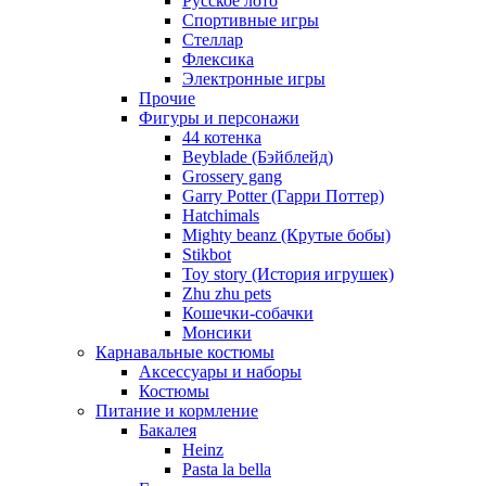
Русское лото
Спортивные игры
Стеллар
Флексика
Электронные игры
Прочие
Фигуры и персонажи
44 котенка
Beyblade (Бэйблейд)
Grossery gang
Garry Potter (Гарри Поттер)
Hatchimals
Mighty beanz (Крутые бобы)
Stikbot
Toy story (История игрушек)
Zhu zhu pets
Кошечки-собачки
Монсики
Карнавальные костюмы
Аксессуары и наборы
Костюмы
Питание и кормление
Бакалея
Heinz
Pasta la bella