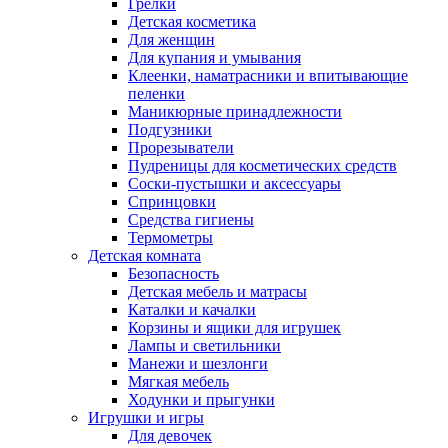
Грелки
Детская косметика
Для женщин
Для купания и умывания
Клеенки, наматрасники и впитывающие
пеленки
Маникюрные принадлежности
Подгузники
Прорезыватели
Пудреницы для косметических средств
Соски-пустышки и аксессуары
Спринцовки
Средства гигиены
Термометры
Детская комната
Безопасность
Детская мебель и матрасы
Каталки и качалки
Корзины и ящики для игрушек
Лампы и светильники
Манежи и шезлонги
Мягкая мебель
Ходунки и прыгунки
Игрушки и игры
Для девочек