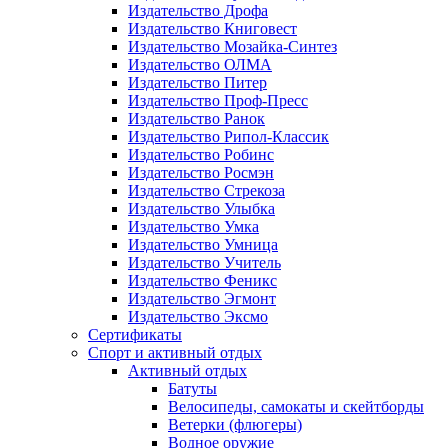
Издательство Дрофа
Издательство Книговест
Издательство Мозайка-Синтез
Издательство ОЛМА
Издательство Питер
Издательство Проф-Пресс
Издательство Ранок
Издательство Рипол-Классик
Издательство Робинс
Издательство Росмэн
Издательство Стрекоза
Издательство Улыбка
Издательство Умка
Издательство Умница
Издательство Учитель
Издательство Феникс
Издательство Эгмонт
Издательство Эксмо
Сертификаты
Спорт и активный отдых
Активный отдых
Батуты
Велосипеды, самокаты и скейтборды
Ветерки (флюгеры)
Водное оружие