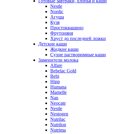
Готовые завтраки, хлопья и каши
Nestle
Nordic
Агуша
Кузя
Простоквашино
Фрутоняня
Хруст до последней ложки
Детские каши
Жидкие каши
Сухие растворимиые каши
Заменители молока
Alfare
Bebelac Gold
Bebi
Hipp
Humana
Mamelle
Nan
Neocate
Nestle
Nestogen
Nutrilac
Nutrilon
Nutrima