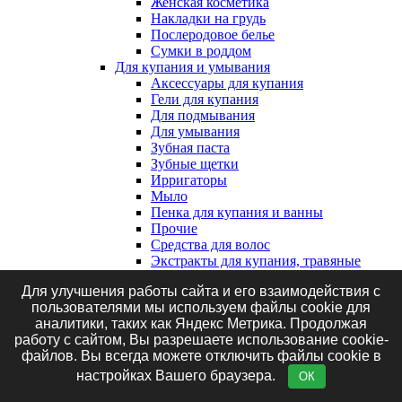
Женская косметика
Накладки на грудь
Послеродовое белье
Сумки в роддом
Для купания и умывания
Аксессуары для купания
Гели для купания
Для подмывания
Для умывания
Зубная паста
Зубные щетки
Ирригаторы
Мыло
Пенка для купания и ванны
Прочие
Средства для волос
Экстракты для купания, травяные
сборы и соль
Для улучшения работы сайта и его взаимодействия с
Клеенки, наматрасники и впитывающие
пользователями мы используем файлы cookie для
пеленки
аналитики, таких как Яндекс Метрика. Продолжая
Впитывающие пеленки
работу с сайтом, Вы разрешаете использование cookie-
Клеенки
файлов. Вы всегда можете отключить файлы cookie в
Наматрасники
Маникюрные принадлежности
настройках Вашего браузера.
ОК
Подгузники