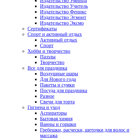
Издательство Умница
Издательство Учитель
Издательство Феникс
Издательство Эгмонт
Издательство Эксмо
Сертификаты
Спорт и активный отдых
Активный отдых
Спорт
Хобби и творчество
Паззлы
Творчество
Все для праздника
Воздушные шары
Для Нового года
Пакеты и сумки
Посуда для праздника
Разное
Свечи для торта
Гигиена и уход
Аспираторы
Бытовая химия
Ванны и горшки
Гребешки, расчески, щеточки для волос и
массажа