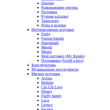
Прочие
Развивающие центры
Растяжки
Ручные каталки
Транспорт
Юлы и волчки
Интерактивные игрушки
Furby
Furreal friends
Hatchimals
Mioshi
Moose
Мой питомец (My friends)
Потеряшки (Scruff a luvs)
Конструкторы
Музыкальные инструменты
Мягкие игрушки
Avrora
Bebelot
Chi Chi Love
Disney
Fluffy family
Lava
Leosco
Басики