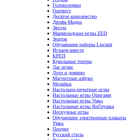
Головоломки
Гратвест
Десятое королевство
Дрофа-Мадиа
Звезда
Мармеладские игры ZED
Знаток
Обучающие наборы Lisciani
Играем вместе
КРЕП
Кукольные театры
Лас играс
Лото и домино
Магнитные азбуки
Мозайки
Настольно-печатные игры
Настольные игры Оригами
Настольные игры Умка
Настольные игры ЯиГрушка
Нескучные игры
Обучающие электронные плакаты
Умка
Прочие
Русский стиль