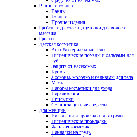
Средства от насекомых
Ванны и горшки
Ванны
Горшки
Прочие изделия
Гребешки, расчески, щеточки для волос и
массажа
Грелки
Детская косметика
Антибактериальные гели
Гигиенические помады и бальзамы для
губ
Защита от насекомых
Кремы
Лосьоны, молочко и бальзамы для тела
Масла
Наборы косметики для ухода
Парфюмерия
Присыпки
Солнцезащитные средства
Для женщин
Вкладыши и прокладки для груди
Гигиенические прокладки
Женская косметика
Накладки на грудь