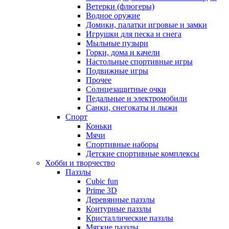
Ветерки (флюгеры)
Водное оружие
Домики, палатки игровые и замки
Игрушки для песка и снега
Мыльные пузыри
Горки, дома и качели
Настольные спортивные игры
Подвижные игры
Прочее
Солнцезащитные очки
Педальные и электромобили
Санки, снегокаты и лыжи
Спорт
Коньки
Мячи
Спортивные наборы
Детские спортивные комплексы
Хобби и творчество
Паззлы
Cubic fun
Prime 3D
Деревянные паззлы
Контурные паззлы
Кристаллические паззлы
Мягкие паззлы