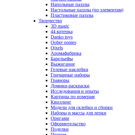
Напольные паззлы
Настольные паззлы (по элементам)
Пластиковые паззлы
Творчество
3D magic
44 котенка
Danko toys
Oober oonies
Qixels
Аромафабрика
Барельефы
Выжигание
Гелевые наклейки
Гончарные наборы
Гравюры
Домики-раскраски
Исследования и опыты
Картины по номерам
Квиллинг
Модели для склейки и сборки
Наборы и массы для лепки
Оригами
Оформительство
Поделки
Прочие