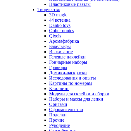
Пластиковые паззлы
Творчество
3D magic
44 котенка
Danko toys
Oober oonies
Qixels
Аромафабрика
Барельефы
Выжигание
Гелевые наклейки
Гончарные наборы
Гравюры
Домики-раскраски
Исследования и опыты
Картины по номерам
Квиллинг
Модели для склейки и сборки
Наборы и массы для лепки
Оригами
Оформительство
Поделки
Прочие
Рукоделие
Скрапбукинг