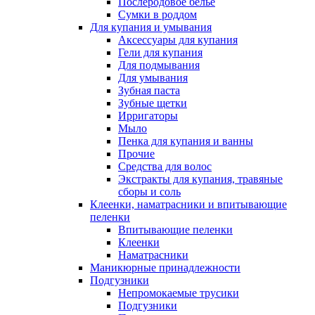
Послеродовое белье
Сумки в роддом
Для купания и умывания
Аксессуары для купания
Гели для купания
Для подмывания
Для умывания
Зубная паста
Зубные щетки
Ирригаторы
Мыло
Пенка для купания и ванны
Прочие
Средства для волос
Экстракты для купания, травяные
сборы и соль
Клеенки, наматрасники и впитывающие
пеленки
Впитывающие пеленки
Клеенки
Наматрасники
Маникюрные принадлежности
Подгузники
Непромокаемые трусики
Подгузники