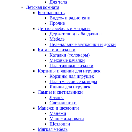
Для тела
Детская комната
Безопасность
Видео- и радионяни
Прочие
Детская мебель и матрасы
Держатели для балдахина
Мебель
Пеленальные матрасики и доски
Каталки и качалки
Каталки (толокары)
Меховые качалки
Пластиковые качалки
Корзины и ящики для игрушек
Корзины для игрушек
Пластмассовые комоды
Ящики для игрушек
Лампы и светильники
Лампы
Светильники
Манежи и шезлонги
Манежи
Манежи-кровати
Шезлонги
Мягкая мебель