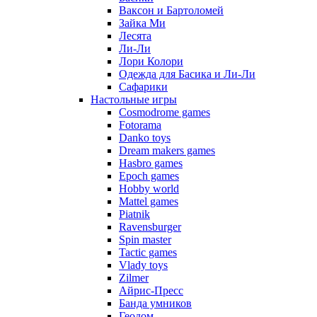
Ваксон и Бартоломей
Зайка Ми
Лесята
Ли-Ли
Лори Колори
Одежда для Басика и Ли-Ли
Сафарики
Настольные игры
Cosmodrome games
Fotorama
Danko toys
Dream makers games
Hasbro games
Epoch games
Hobby world
Mattel games
Piatnik
Ravensburger
Spin master
Tactic games
Vlady toys
Zilmer
Айрис-Пресс
Банда умников
Геодом