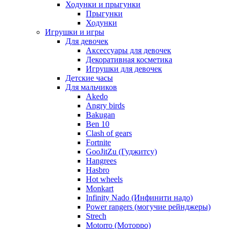
Ходунки и прыгунки
Прыгунки
Ходунки
Игрушки и игры
Для девочек
Аксессуары для девочек
Декоративная косметика
Игрушки для девочек
Детские часы
Для мальчиков
Akedo
Angry birds
Bakugan
Ben 10
Clash of gears
Fortnite
GooJitZu (Гуджитсу)
Hangrees
Hasbro
Hot wheels
Monkart
Infinity Nado (Инфинити надо)
Power rangers (могучие рейнджеры)
Strech
Motorro (Моторро)