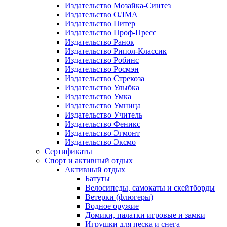
Издательство Мозайка-Синтез
Издательство ОЛМА
Издательство Питер
Издательство Проф-Пресс
Издательство Ранок
Издательство Рипол-Классик
Издательство Робинс
Издательство Росмэн
Издательство Стрекоза
Издательство Улыбка
Издательство Умка
Издательство Умница
Издательство Учитель
Издательство Феникс
Издательство Эгмонт
Издательство Эксмо
Сертификаты
Спорт и активный отдых
Активный отдых
Батуты
Велосипеды, самокаты и скейтборды
Ветерки (флюгеры)
Водное оружие
Домики, палатки игровые и замки
Игрушки для песка и снега