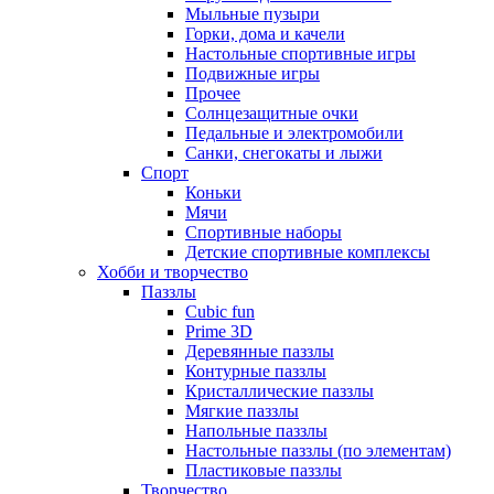
Мыльные пузыри
Горки, дома и качели
Настольные спортивные игры
Подвижные игры
Прочее
Солнцезащитные очки
Педальные и электромобили
Санки, снегокаты и лыжи
Спорт
Коньки
Мячи
Спортивные наборы
Детские спортивные комплексы
Хобби и творчество
Паззлы
Cubic fun
Prime 3D
Деревянные паззлы
Контурные паззлы
Кристаллические паззлы
Мягкие паззлы
Напольные паззлы
Настольные паззлы (по элементам)
Пластиковые паззлы
Творчество