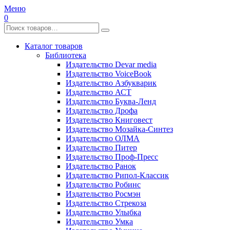
Меню
0
Каталог товаров
Библиотека
Издательство Devar media
Издательство VoiceBook
Издательство Азбукварик
Издательство АСТ
Издательство Буква-Ленд
Издательство Дрофа
Издательство Книговест
Издательство Мозайка-Синтез
Издательство ОЛМА
Издательство Питер
Издательство Проф-Пресс
Издательство Ранок
Издательство Рипол-Классик
Издательство Робинс
Издательство Росмэн
Издательство Стрекоза
Издательство Улыбка
Издательство Умка