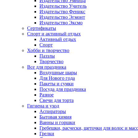
Издательство Умница
Издательство Учитель
Издательство Феникс
Издательство Эгмонт
Издательство Эксмо
Сертификаты
Спорт и активный отдых
Активный отдых
Спорт
Хобби и творчество
Паззлы
Творчество
Все для праздника
Воздушные шары
Для Нового года
Пакеты и сумки
Посуда для праздника
Разное
Свечи для торта
Гигиена и уход
Аспираторы
Бытовая химия
Ванны и горшки
Гребешки, расчески, щеточки для волос и мас
Грелки