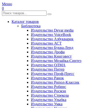
Меню
0
Каталог товаров
Библиотека
Издательство Devar media
Издательство VoiceBook
Издательство Азбукварик
Издательство АСТ
Издательство Буква-Ленд
Издательство Дрофа
Издательство Книговест
Издательство Мозайка-Синтез
Издательство ОЛМА
Издательство Питер
Издательство Проф-Пресс
Издательство Ранок
Издательство Рипол-Классик
Издательство Робинс
Издательство Росмэн
Издательство Стрекоза
Издательство Улыбка
Издательство Умка