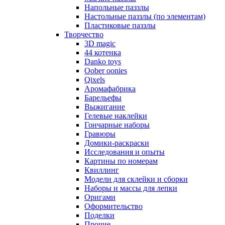
Напольные паззлы
Настольные паззлы (по элементам)
Пластиковые паззлы
Творчество
3D magic
44 котенка
Danko toys
Oober oonies
Qixels
Аромафабрика
Барельефы
Выжигание
Гелевые наклейки
Гончарные наборы
Гравюры
Домики-раскраски
Исследования и опыты
Картины по номерам
Квиллинг
Модели для склейки и сборки
Наборы и массы для лепки
Оригами
Оформительство
Поделки
Прочие