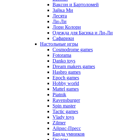
Ваксон и Бартоломей
Зайка Ми
Лесята
Ли-Ли
Лори Колори
Одежда для Басика и Ли-Ли
Сафарики
Настольные игры
Cosmodrome games
Fotorama
Danko toys
Dream makers games
Hasbro games
Epoch games
Hobby world
Mattel games
Piatnik
Ravensburger
Spin master
Tactic games
Vlady toys
Zilmer
Айрис-Пресс
Банда умников
Геодом