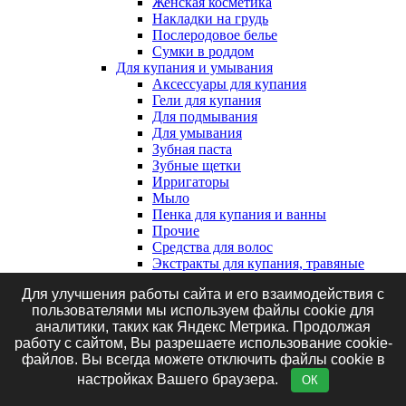
Женская косметика
Накладки на грудь
Послеродовое белье
Сумки в роддом
Для купания и умывания
Аксессуары для купания
Гели для купания
Для подмывания
Для умывания
Зубная паста
Зубные щетки
Ирригаторы
Мыло
Пенка для купания и ванны
Прочие
Средства для волос
Экстракты для купания, травяные
сборы и соль
Для улучшения работы сайта и его взаимодействия с
Клеенки, наматрасники и впитывающие
пользователями мы используем файлы cookie для
пеленки
аналитики, таких как Яндекс Метрика. Продолжая
Впитывающие пеленки
работу с сайтом, Вы разрешаете использование cookie-
Клеенки
файлов. Вы всегда можете отключить файлы cookie в
Наматрасники
Маникюрные принадлежности
настройках Вашего браузера.
ОК
Подгузники