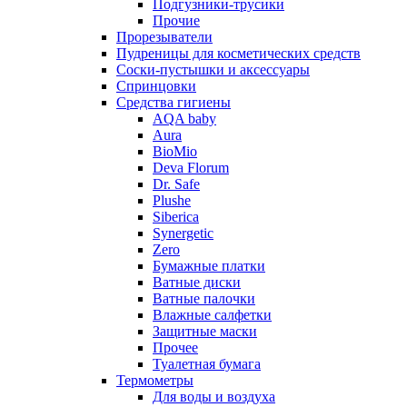
Подгузники-трусики
Прочие
Прорезыватели
Пудреницы для косметических средств
Соски-пустышки и аксессуары
Спринцовки
Средства гигиены
AQA baby
Aura
BioMio
Deva Florum
Dr. Safe
Plushe
Siberica
Synergetic
Zero
Бумажные платки
Ватные диски
Ватные палочки
Влажные салфетки
Защитные маски
Прочее
Туалетная бумага
Термометры
Для воды и воздуха