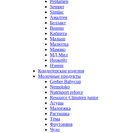
Peptamen
Semper
Similac
Амалтея
Беллакт
Винни
Кабрита
Малыш
Малютка
Мамако
МД Мил
Неокейт
Нэнни
Кондитерские изделия
Молочные продукты
Gerber Babycup
Nemoloko
Nutrisport reforce
Resource Clinutren junior
Агуша
Малоежка
Растишка
Тёма
Фрутоняня
Чудо