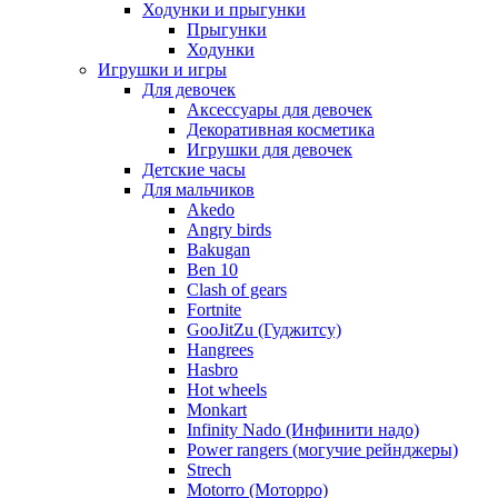
Ходунки и прыгунки
Прыгунки
Ходунки
Игрушки и игры
Для девочек
Аксессуары для девочек
Декоративная косметика
Игрушки для девочек
Детские часы
Для мальчиков
Akedo
Angry birds
Bakugan
Ben 10
Clash of gears
Fortnite
GooJitZu (Гуджитсу)
Hangrees
Hasbro
Hot wheels
Monkart
Infinity Nado (Инфинити надо)
Power rangers (могучие рейнджеры)
Strech
Motorro (Моторро)