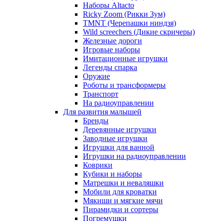
Наборы Altacto
Ricky Zoom (Рикки Зум)
TMNT (Черепашки ниндзя)
Wild screechers (Дикие скричеры)
Железные дороги
Игровые наборы
Имитационные игрушки
Легенды спарка
Оружие
Роботы и трансформеры
Транспорт
На радиоуправлении
Для развития малышей
Бренды
Деревянные игрушки
Заводные игрушки
Игрушки для ванной
Игрушки на радиоуправлении
Коврики
Кубики и наборы
Матрешки и неваляшки
Мобили для кроватки
Мякиши и мягкие мячи
Пирамидки и сортеры
Погремушки