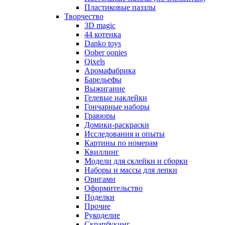
Пластиковые паззлы
Творчество
3D magic
44 котенка
Danko toys
Oober oonies
Qixels
Аромафабрика
Барельефы
Выжигание
Гелевые наклейки
Гончарные наборы
Гравюры
Домики-раскраски
Исследования и опыты
Картины по номерам
Квиллинг
Модели для склейки и сборки
Наборы и массы для лепки
Оригами
Оформительство
Поделки
Прочие
Рукоделие
Скрапбукинг