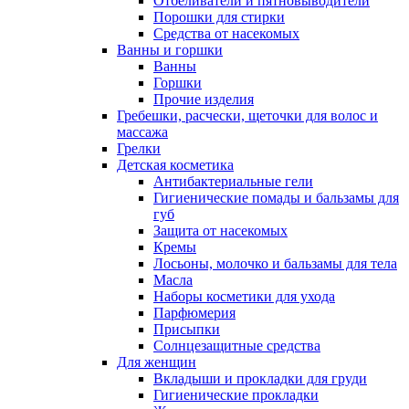
Отбеливатели и пятновыводители
Порошки для стирки
Средства от насекомых
Ванны и горшки
Ванны
Горшки
Прочие изделия
Гребешки, расчески, щеточки для волос и
массажа
Грелки
Детская косметика
Антибактериальные гели
Гигиенические помады и бальзамы для
губ
Защита от насекомых
Кремы
Лосьоны, молочко и бальзамы для тела
Масла
Наборы косметики для ухода
Парфюмерия
Присыпки
Солнцезащитные средства
Для женщин
Вкладыши и прокладки для груди
Гигиенические прокладки