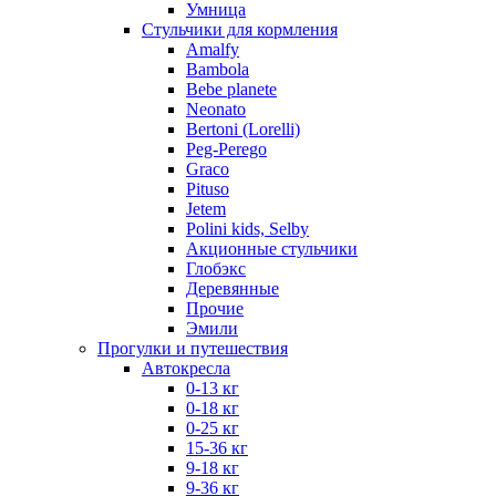
Умница
Стульчики для кормления
Amalfy
Bambola
Bebe planete
Neonato
Bertoni (Lorelli)
Peg-Perego
Graco
Pituso
Jetem
Polini kids, Selby
Акционные стульчики
Глобэкс
Деревянные
Прочие
Эмили
Прогулки и путешествия
Автокресла
0-13 кг
0-18 кг
0-25 кг
15-36 кг
9-18 кг
9-36 кг