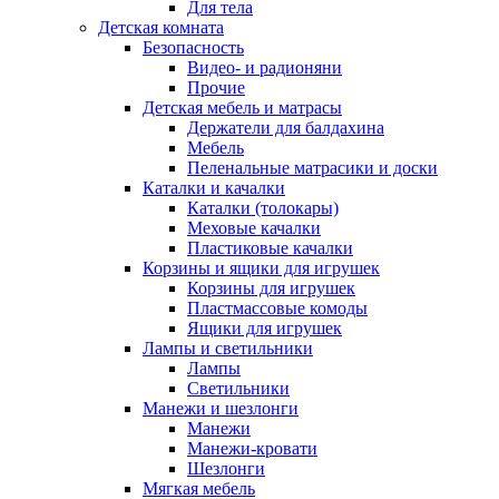
Для тела
Детская комната
Безопасность
Видео- и радионяни
Прочие
Детская мебель и матрасы
Держатели для балдахина
Мебель
Пеленальные матрасики и доски
Каталки и качалки
Каталки (толокары)
Меховые качалки
Пластиковые качалки
Корзины и ящики для игрушек
Корзины для игрушек
Пластмассовые комоды
Ящики для игрушек
Лампы и светильники
Лампы
Светильники
Манежи и шезлонги
Манежи
Манежи-кровати
Шезлонги
Мягкая мебель