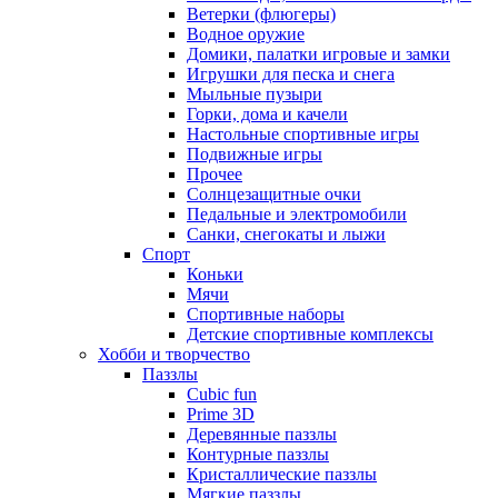
Ветерки (флюгеры)
Водное оружие
Домики, палатки игровые и замки
Игрушки для песка и снега
Мыльные пузыри
Горки, дома и качели
Настольные спортивные игры
Подвижные игры
Прочее
Солнцезащитные очки
Педальные и электромобили
Санки, снегокаты и лыжи
Спорт
Коньки
Мячи
Спортивные наборы
Детские спортивные комплексы
Хобби и творчество
Паззлы
Cubic fun
Prime 3D
Деревянные паззлы
Контурные паззлы
Кристаллические паззлы
Мягкие паззлы