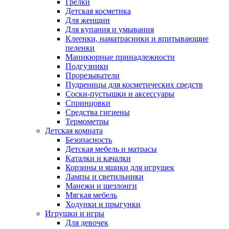
Грелки
Детская косметика
Для женщин
Для купания и умывания
Клеенки, наматрасники и впитывающие
пеленки
Маникюрные принадлежности
Подгузники
Прорезыватели
Пудреницы для косметических средств
Соски-пустышки и аксессуары
Спринцовки
Средства гигиены
Термометры
Детская комната
Безопасность
Детская мебель и матрасы
Каталки и качалки
Корзины и ящики для игрушек
Лампы и светильники
Манежи и шезлонги
Мягкая мебель
Ходунки и прыгунки
Игрушки и игры
Для девочек