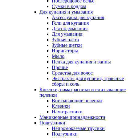
Послеродовое белье
Сумки в роддом
Для купания и умывания
Аксессуары для купания
Гели для купания
Для подмывания
Для умывания
Зубная паста
Зубные щетки
Ирригаторы
Мыло
Пенка для купания и ванны
Прочие
Средства для волос
Экстракты для купания, травяные
сборы и соль
Клеенки, наматрасники и впитывающие
пеленки
Впитывающие пеленки
Клеенки
Наматрасники
Маникюрные принадлежности
Подгузники
Непромокаемые трусики
Подгузники