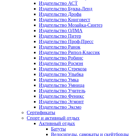
Издательство АСТ
Издательство Буква-Ленд
Издательство Дрофа
Издательство Книговест
Издательство Мозайка-Синтез
Издательство ОЛМА
Издательство Питер
Издательство Проф-Пресс
Издательство Ранок
Издательство Рипол-Классик
Издательство Робинс
Издательство Росмэн
Издательство Стрекоза
Издательство Улыбка
Издательство Умка
Издательство Умница
Издательство Учитель
Издательство Феникс
Издательство Эгмонт
Издательство Эксмо
Сертификаты
Спорт и активный отдых
Активный отдых
Батуты
Велосипеды, самокаты и скейтборды