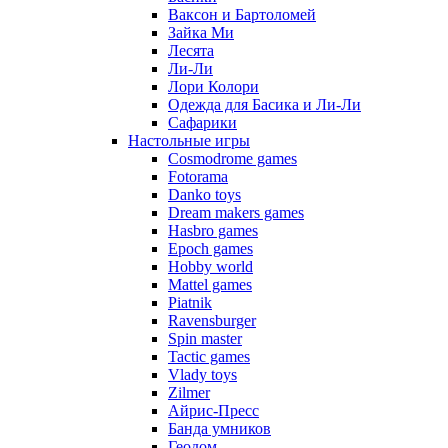
Ваксон и Бартоломей
Зайка Ми
Лесята
Ли-Ли
Лори Колори
Одежда для Басика и Ли-Ли
Сафарики
Настольные игры
Cosmodrome games
Fotorama
Danko toys
Dream makers games
Hasbro games
Epoch games
Hobby world
Mattel games
Piatnik
Ravensburger
Spin master
Tactic games
Vlady toys
Zilmer
Айрис-Пресс
Банда умников
Геодом