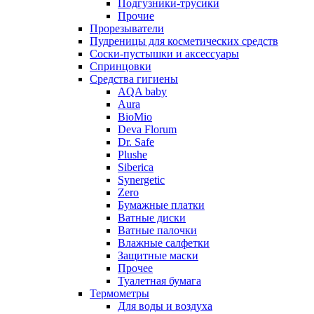
Подгузники-трусики
Прочие
Прорезыватели
Пудреницы для косметических средств
Соски-пустышки и аксессуары
Спринцовки
Средства гигиены
AQA baby
Aura
BioMio
Deva Florum
Dr. Safe
Plushe
Siberica
Synergetic
Zero
Бумажные платки
Ватные диски
Ватные палочки
Влажные салфетки
Защитные маски
Прочее
Туалетная бумага
Термометры
Для воды и воздуха