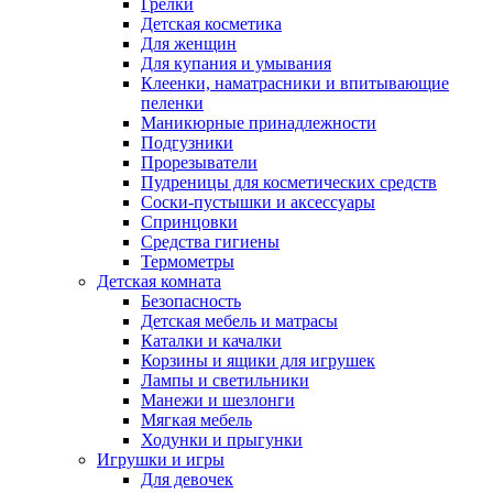
Грелки
Детская косметика
Для женщин
Для купания и умывания
Клеенки, наматрасники и впитывающие
пеленки
Маникюрные принадлежности
Подгузники
Прорезыватели
Пудреницы для косметических средств
Соски-пустышки и аксессуары
Спринцовки
Средства гигиены
Термометры
Детская комната
Безопасность
Детская мебель и матрасы
Каталки и качалки
Корзины и ящики для игрушек
Лампы и светильники
Манежи и шезлонги
Мягкая мебель
Ходунки и прыгунки
Игрушки и игры
Для девочек