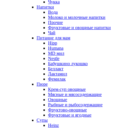
Чукка
Напитки
Вода
Молоко и молочные напитки
Прочие
Фруктовые и овощные напитки
Чай
Питание для мам
Hipp
Humana
MD мил
Nestle
Бабушкино лукошко
Беллакт
Лактамил
Фемилак
Пюре
Крем-суп овощные
Мясные и мясосодержащие
Овощные
Рыбные и рыбосодержащие
Фруктово-овощные
Фруктовые и ягодные
Супы
Heinz