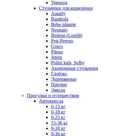
Умница
Стульчики для кормления
Amalfy
Bambola
Bebe planete
Neonato
Bertoni (Lorelli)
Peg-Perego
Graco
Pituso
Jetem
Polini kids, Selby
Акционные стульчики
Глобэкс
Деревянные
Прочие
Эмили
Прогулки и путешествия
Автокресла
0-13 кг
0-18 кг
0-25 кг
15-36 кг
9-18 кг
9-36 кг