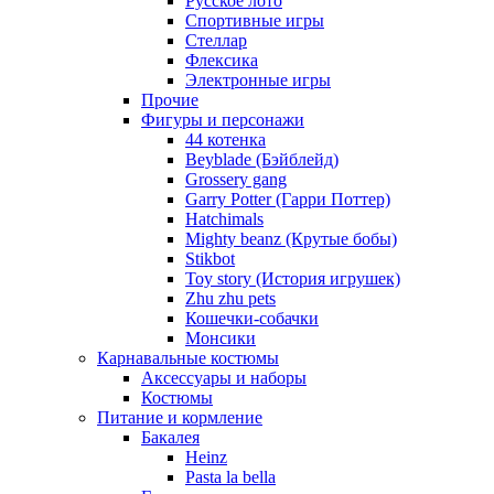
Русское лото
Спортивные игры
Стеллар
Флексика
Электронные игры
Прочие
Фигуры и персонажи
44 котенка
Beyblade (Бэйблейд)
Grossery gang
Garry Potter (Гарри Поттер)
Hatchimals
Mighty beanz (Крутые бобы)
Stikbot
Toy story (История игрушек)
Zhu zhu pets
Кошечки-собачки
Монсики
Карнавальные костюмы
Аксессуары и наборы
Костюмы
Питание и кормление
Бакалея
Heinz
Pasta la bella