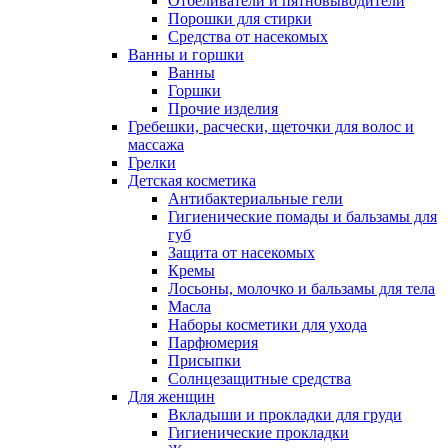
Отбеливатели и пятновыводители
Порошки для стирки
Средства от насекомых
Ванны и горшки
Ванны
Горшки
Прочие изделия
Гребешки, расчески, щеточки для волос и
массажа
Грелки
Детская косметика
Антибактериальные гели
Гигиенические помады и бальзамы для
губ
Защита от насекомых
Кремы
Лосьоны, молочко и бальзамы для тела
Масла
Наборы косметики для ухода
Парфюмерия
Присыпки
Солнцезащитные средства
Для женщин
Вкладыши и прокладки для груди
Гигиенические прокладки