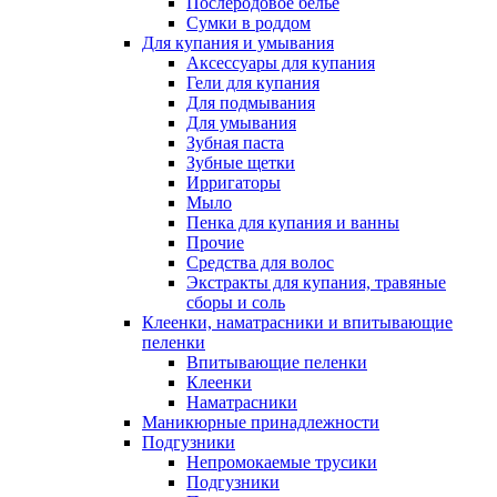
Послеродовое белье
Сумки в роддом
Для купания и умывания
Аксессуары для купания
Гели для купания
Для подмывания
Для умывания
Зубная паста
Зубные щетки
Ирригаторы
Мыло
Пенка для купания и ванны
Прочие
Средства для волос
Экстракты для купания, травяные
сборы и соль
Клеенки, наматрасники и впитывающие
пеленки
Впитывающие пеленки
Клеенки
Наматрасники
Маникюрные принадлежности
Подгузники
Непромокаемые трусики
Подгузники