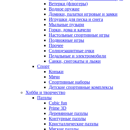
Ветерки (флюгеры)
Водное оружие
Домики, палатки игровые и замки
Игрушки для песка и снега
Мыльные пузыри
Горки, дома и качели
Настольные спортивные игры
Подвижные игры
Прочее
Солнцезащитные очки
Педальные и электромобили
Санки, снегокаты и лыжи
Спорт
Коньки
Мячи
Спортивные наборы
Детские спортивные комплексы
Хобби и творчество
Паззлы
Cubic fun
Prime 3D
Деревянные паззлы
Контурные паззлы
Кристаллические паззлы
Мягкие паззлы