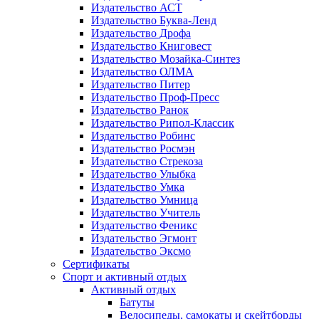
Издательство АСТ
Издательство Буква-Ленд
Издательство Дрофа
Издательство Книговест
Издательство Мозайка-Синтез
Издательство ОЛМА
Издательство Питер
Издательство Проф-Пресс
Издательство Ранок
Издательство Рипол-Классик
Издательство Робинс
Издательство Росмэн
Издательство Стрекоза
Издательство Улыбка
Издательство Умка
Издательство Умница
Издательство Учитель
Издательство Феникс
Издательство Эгмонт
Издательство Эксмо
Сертификаты
Спорт и активный отдых
Активный отдых
Батуты
Велосипеды, самокаты и скейтборды