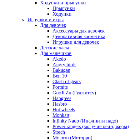
Ходунки и прыгунки
Прыгунки
Ходунки
Игрушки и игры
Для девочек
Аксессуары для девочек
Декоративная косметика
Игрушки для девочек
Детские часы
Для мальчиков
Akedo
Angry birds
Bakugan
Ben 10
Clash of gears
Fortnite
GooJitZu (Гуджитсу)
Hangrees
Hasbro
Hot wheels
Monkart
Infinity Nado (Инфинити надо)
Power rangers (могучие рейнджеры)
Strech
Motorro (Моторро)