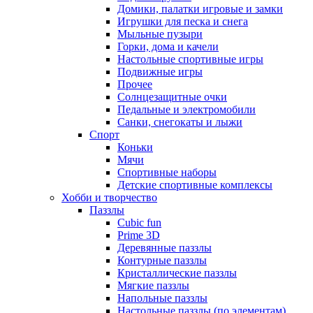
Домики, палатки игровые и замки
Игрушки для песка и снега
Мыльные пузыри
Горки, дома и качели
Настольные спортивные игры
Подвижные игры
Прочее
Солнцезащитные очки
Педальные и электромобили
Санки, снегокаты и лыжи
Спорт
Коньки
Мячи
Спортивные наборы
Детские спортивные комплексы
Хобби и творчество
Паззлы
Cubic fun
Prime 3D
Деревянные паззлы
Контурные паззлы
Кристаллические паззлы
Мягкие паззлы
Напольные паззлы
Настольные паззлы (по элементам)