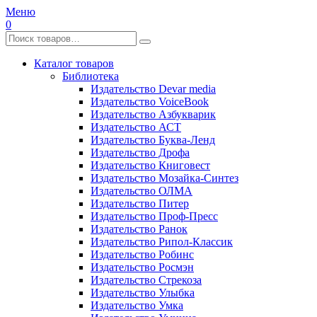
Меню
0
Каталог товаров
Библиотека
Издательство Devar media
Издательство VoiceBook
Издательство Азбукварик
Издательство АСТ
Издательство Буква-Ленд
Издательство Дрофа
Издательство Книговест
Издательство Мозайка-Синтез
Издательство ОЛМА
Издательство Питер
Издательство Проф-Пресс
Издательство Ранок
Издательство Рипол-Классик
Издательство Робинс
Издательство Росмэн
Издательство Стрекоза
Издательство Улыбка
Издательство Умка