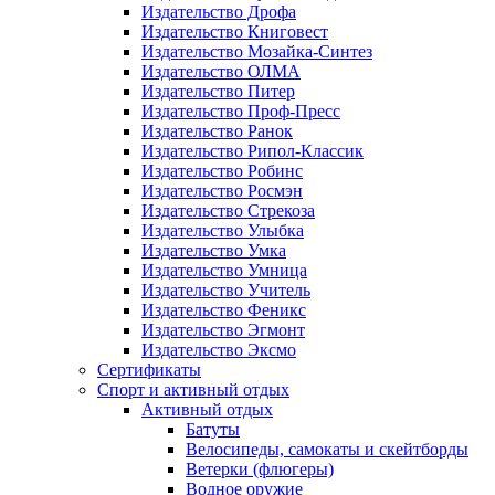
Издательство Дрофа
Издательство Книговест
Издательство Мозайка-Синтез
Издательство ОЛМА
Издательство Питер
Издательство Проф-Пресс
Издательство Ранок
Издательство Рипол-Классик
Издательство Робинс
Издательство Росмэн
Издательство Стрекоза
Издательство Улыбка
Издательство Умка
Издательство Умница
Издательство Учитель
Издательство Феникс
Издательство Эгмонт
Издательство Эксмо
Сертификаты
Спорт и активный отдых
Активный отдых
Батуты
Велосипеды, самокаты и скейтборды
Ветерки (флюгеры)
Водное оружие