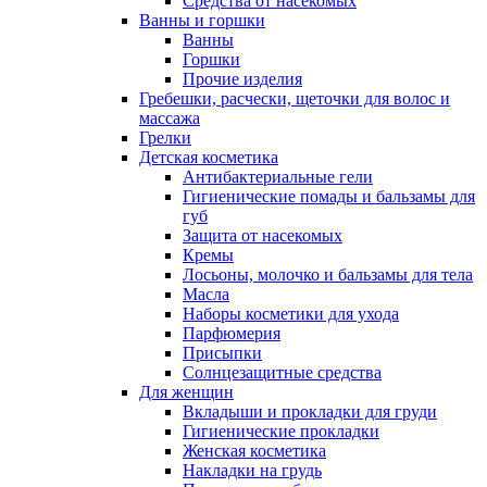
Средства от насекомых
Ванны и горшки
Ванны
Горшки
Прочие изделия
Гребешки, расчески, щеточки для волос и
массажа
Грелки
Детская косметика
Антибактериальные гели
Гигиенические помады и бальзамы для
губ
Защита от насекомых
Кремы
Лосьоны, молочко и бальзамы для тела
Масла
Наборы косметики для ухода
Парфюмерия
Присыпки
Солнцезащитные средства
Для женщин
Вкладыши и прокладки для груди
Гигиенические прокладки
Женская косметика
Накладки на грудь