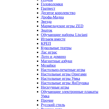
Головоломки
Гратвест
Десятое королевство
Дрофа-Мадиа
Звезда
Мармеладские игры ZED
Знаток
Обучающие наборы Lisciani
Играем вместе
КРЕП
Кукольные театры
Лас играс
Лото и домино
Магнитные азбуки
Мозайки
Настольно-печатные игры
Настольные игры Оригами
Настольные игры Умка
Настольные игры ЯиГрушка
Нескучные игры
Обучающие электронные плакаты
Умка
Прочие
Русский стиль