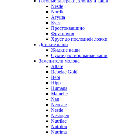
Готовые завтраки, хлопья и каши
Nestle
Nordic
Агуша
Кузя
Простоквашино
Фрутоняня
Хруст до последней ложки
Детские каши
Жидкие каши
Сухие растворимиые каши
Заменители молока
Alfare
Bebelac Gold
Bebi
Hipp
Humana
Mamelle
Nan
Neocate
Nestle
Nestogen
Nutrilac
Nutrilon
Nutrima