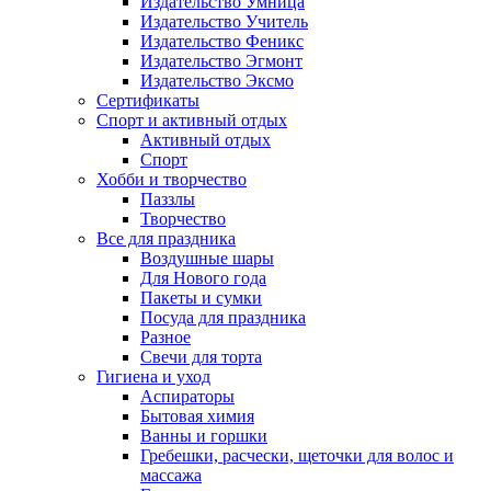
Издательство Умница
Издательство Учитель
Издательство Феникс
Издательство Эгмонт
Издательство Эксмо
Сертификаты
Спорт и активный отдых
Активный отдых
Спорт
Хобби и творчество
Паззлы
Творчество
Все для праздника
Воздушные шары
Для Нового года
Пакеты и сумки
Посуда для праздника
Разное
Свечи для торта
Гигиена и уход
Аспираторы
Бытовая химия
Ванны и горшки
Гребешки, расчески, щеточки для волос и
массажа