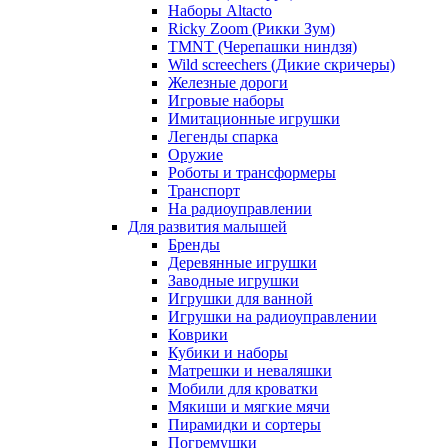
Наборы Altacto
Ricky Zoom (Рикки Зум)
TMNT (Черепашки ниндзя)
Wild screechers (Дикие скричеры)
Железные дороги
Игровые наборы
Имитационные игрушки
Легенды спарка
Оружие
Роботы и трансформеры
Транспорт
На радиоуправлении
Для развития малышей
Бренды
Деревянные игрушки
Заводные игрушки
Игрушки для ванной
Игрушки на радиоуправлении
Коврики
Кубики и наборы
Матрешки и неваляшки
Мобили для кроватки
Мякиши и мягкие мячи
Пирамидки и сортеры
Погремушки