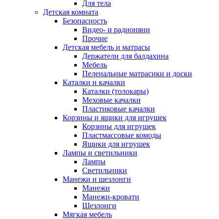
Для тела
Детская комната
Безопасность
Видео- и радионяни
Прочие
Детская мебель и матрасы
Держатели для балдахина
Мебель
Пеленальные матрасики и доски
Каталки и качалки
Каталки (толокары)
Меховые качалки
Пластиковые качалки
Корзины и ящики для игрушек
Корзины для игрушек
Пластмассовые комоды
Ящики для игрушек
Лампы и светильники
Лампы
Светильники
Манежи и шезлонги
Манежи
Манежи-кровати
Шезлонги
Мягкая мебель