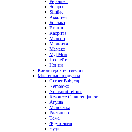
Peptamen
Semper
Similac
Амалтея
Беллакт
Винни
Кабрита
Малыш
Малютка
Мамако
МД Мил
Неокейт
Нэнни
Кондитерские изделия
Молочные продукты
Gerber Babycup
Nemoloko
Nutrisport reforce
Resource Clinutren junior
Агуша
Малоежка
Растишка
Тёма
Фрутоняня
Чудо