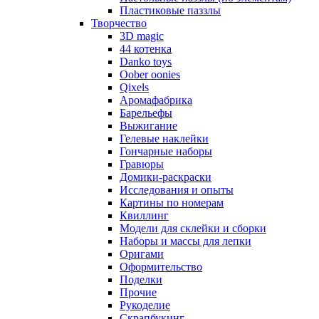
Пластиковые паззлы
Творчество
3D magic
44 котенка
Danko toys
Oober oonies
Qixels
Аромафабрика
Барельефы
Выжигание
Гелевые наклейки
Гончарные наборы
Гравюры
Домики-раскраски
Исследования и опыты
Картины по номерам
Квиллинг
Модели для склейки и сборки
Наборы и массы для лепки
Оригами
Оформительство
Поделки
Прочие
Рукоделие
Скрапбукинг