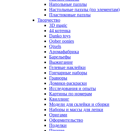
Напольные паззлы
Настольные паззлы (по элементам)
Пластиковые паззлы
Творчество
3D magic
44 котенка
Danko toys
Oober oonies
Qixels
Аромафабрика
Барельефы
Выжигание
Гелевые наклейки
Гончарные наборы
Гравюры
Домики-раскраски
Исследования и опыты
Картины по номерам
Квиллинг
Модели для склейки и сборки
Наборы и массы для лепки
Оригами
Оформительство
Поделки
Прочие