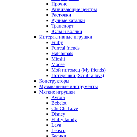
Прочие
Развивающие центры
Растяжки
Ручные каталки
Транспорт
Юлы и волчки
Интерактивные игрушки
Furby
Furreal friends
Hatchimals
Mioshi
Moose
Мой питомец (My friends)
Потеряшки (Scruff a luvs)
Конструкторы
Музыкальные инструменты
Мягкие игрушки
Avrora
Bebelot
Chi Chi Love
Disney
Fluffy family
Lava
Leosco
Басики