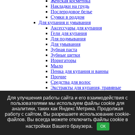
Женская косметика
Накладки на грудь
Послеродовое белье
Сумки в роддом
Для купания и умывания
Аксессуары для купания
Гели для купания
Для подмывания
Для умывания
Зубная паста
Зубные щетки
Ирригаторы
Мыло
Пенка для купания и ванны
Прочие
Средства для волос
Экстракты для купания, травяные
сборы и соль
Для улучшения работы сайта и его взаимодействия с
Клеенки, наматрасники и впитывающие
пользователями мы используем файлы cookie для
пеленки
аналитики, таких как Яндекс Метрика. Продолжая
Впитывающие пеленки
работу с сайтом, Вы разрешаете использование cookie-
Клеенки
файлов. Вы всегда можете отключить файлы cookie в
Наматрасники
Маникюрные принадлежности
настройках Вашего браузера.
ОК
Подгузники