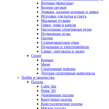
Ветерки (флюгеры)
Водное оружие
Домики, палатки игровые и замки
Игрушки для песка и снега
Мыльные пузыри
Горки, дома и качели
Настольные спортивные игры
Подвижные игры
Прочее
Солнцезащитные очки
Педальные и электромобили
Санки, снегокаты и лыжи
Спорт
Коньки
Мячи
Спортивные наборы
Детские спортивные комплексы
Хобби и творчество
Паззлы
Cubic fun
Prime 3D
Деревянные паззлы
Контурные паззлы
Кристаллические паззлы
Мягкие паззлы