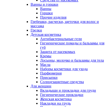
Средства от насекомых
Ванны и горшки
Ванны
Горшки
Прочие изделия
Гребешки, расчески, щеточки для волос и
массажа
Грелки
Детская косметика
Антибактериальные гели
Гигиенические помады и бальзамы для
губ
Защита от насекомых
Кремы
Лосьоны, молочко и бальзамы для тела
Масла
Наборы косметики для ухода
Парфюмерия
Присыпки
Солнцезащитные средства
Для женщин
Вкладыши и прокладки для груди
Гигиенические прокладки
Женская косметика
Накладки на грудь