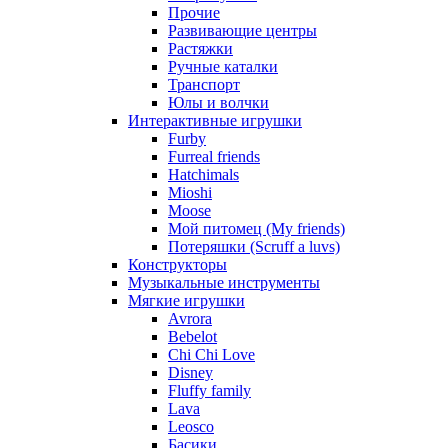
Прочие
Развивающие центры
Растяжки
Ручные каталки
Транспорт
Юлы и волчки
Интерактивные игрушки
Furby
Furreal friends
Hatchimals
Mioshi
Moose
Мой питомец (My friends)
Потеряшки (Scruff a luvs)
Конструкторы
Музыкальные инструменты
Мягкие игрушки
Avrora
Bebelot
Chi Chi Love
Disney
Fluffy family
Lava
Leosco
Басики