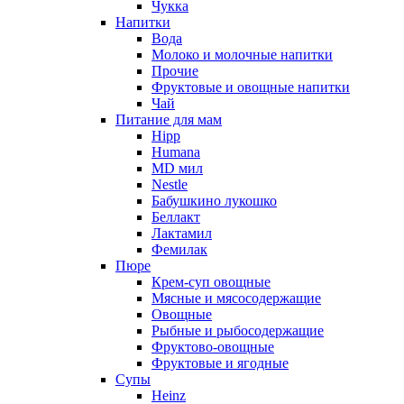
Чукка
Напитки
Вода
Молоко и молочные напитки
Прочие
Фруктовые и овощные напитки
Чай
Питание для мам
Hipp
Humana
MD мил
Nestle
Бабушкино лукошко
Беллакт
Лактамил
Фемилак
Пюре
Крем-суп овощные
Мясные и мясосодержащие
Овощные
Рыбные и рыбосодержащие
Фруктово-овощные
Фруктовые и ягодные
Супы
Heinz