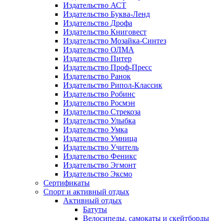
Издательство АСТ
Издательство Буква-Ленд
Издательство Дрофа
Издательство Книговест
Издательство Мозайка-Синтез
Издательство ОЛМА
Издательство Питер
Издательство Проф-Пресс
Издательство Ранок
Издательство Рипол-Классик
Издательство Робинс
Издательство Росмэн
Издательство Стрекоза
Издательство Улыбка
Издательство Умка
Издательство Умница
Издательство Учитель
Издательство Феникс
Издательство Эгмонт
Издательство Эксмо
Сертификаты
Спорт и активный отдых
Активный отдых
Батуты
Велосипеды, самокаты и скейтборды