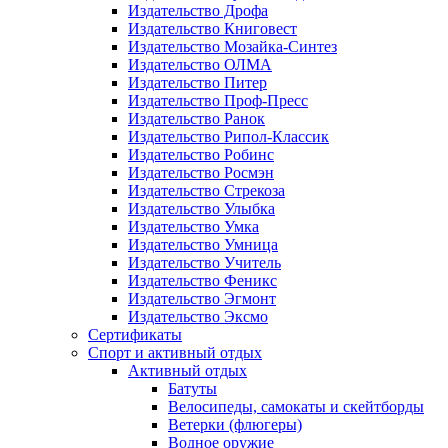
Издательство Дрофа
Издательство Книговест
Издательство Мозайка-Синтез
Издательство ОЛМА
Издательство Питер
Издательство Проф-Пресс
Издательство Ранок
Издательство Рипол-Классик
Издательство Робинс
Издательство Росмэн
Издательство Стрекоза
Издательство Улыбка
Издательство Умка
Издательство Умница
Издательство Учитель
Издательство Феникс
Издательство Эгмонт
Издательство Эксмо
Сертификаты
Спорт и активный отдых
Активный отдых
Батуты
Велосипеды, самокаты и скейтборды
Ветерки (флюгеры)
Водное оружие