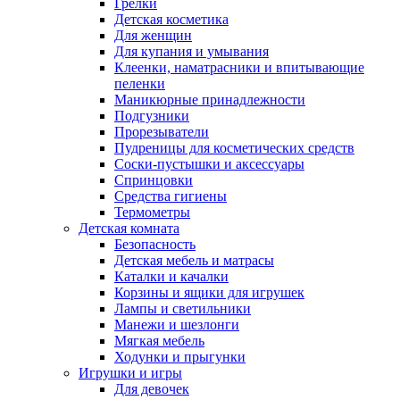
Грелки
Детская косметика
Для женщин
Для купания и умывания
Клеенки, наматрасники и впитывающие
пеленки
Маникюрные принадлежности
Подгузники
Прорезыватели
Пудреницы для косметических средств
Соски-пустышки и аксессуары
Спринцовки
Средства гигиены
Термометры
Детская комната
Безопасность
Детская мебель и матрасы
Каталки и качалки
Корзины и ящики для игрушек
Лампы и светильники
Манежи и шезлонги
Мягкая мебель
Ходунки и прыгунки
Игрушки и игры
Для девочек