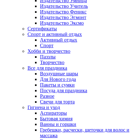
Издательство Умница
Издательство Учитель
Издательство Феникс
Издательство Эгмонт
Издательство Эксмо
Сертификаты
Спорт и активный отдых
Активный отдых
Спорт
Хобби и творчество
Паззлы
Творчество
Все для праздника
Воздушные шары
Для Нового года
Пакеты и сумки
Посуда для праздника
Разное
Свечи для торта
Гигиена и уход
Аспираторы
Бытовая химия
Ванны и горшки
Гребешки, расчески, щеточки для волос и
массажа