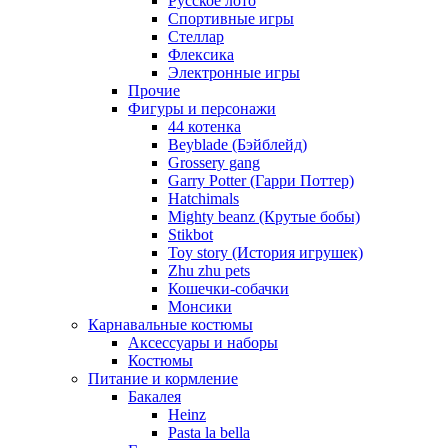
Русское лото
Спортивные игры
Стеллар
Флексика
Электронные игры
Прочие
Фигуры и персонажи
44 котенка
Beyblade (Бэйблейд)
Grossery gang
Garry Potter (Гарри Поттер)
Hatchimals
Mighty beanz (Крутые бобы)
Stikbot
Toy story (История игрушек)
Zhu zhu pets
Кошечки-собачки
Монсики
Карнавальные костюмы
Аксессуары и наборы
Костюмы
Питание и кормление
Бакалея
Heinz
Pasta la bella