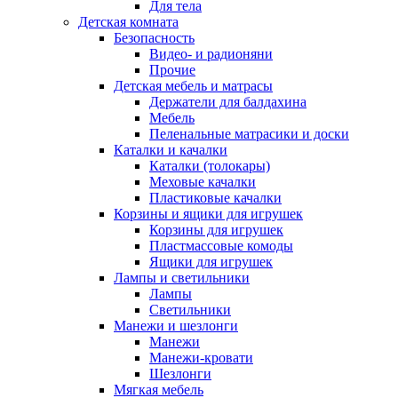
Для тела
Детская комната
Безопасность
Видео- и радионяни
Прочие
Детская мебель и матрасы
Держатели для балдахина
Мебель
Пеленальные матрасики и доски
Каталки и качалки
Каталки (толокары)
Меховые качалки
Пластиковые качалки
Корзины и ящики для игрушек
Корзины для игрушек
Пластмассовые комоды
Ящики для игрушек
Лампы и светильники
Лампы
Светильники
Манежи и шезлонги
Манежи
Манежи-кровати
Шезлонги
Мягкая мебель