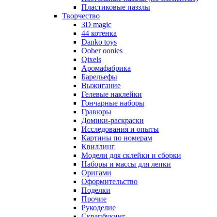
Пластиковые паззлы
Творчество
3D magic
44 котенка
Danko toys
Oober oonies
Qixels
Аромафабрика
Барельефы
Выжигание
Гелевые наклейки
Гончарные наборы
Гравюры
Домики-раскраски
Исследования и опыты
Картины по номерам
Квиллинг
Модели для склейки и сборки
Наборы и массы для лепки
Оригами
Оформительство
Поделки
Прочие
Рукоделие
Скрапбукинг