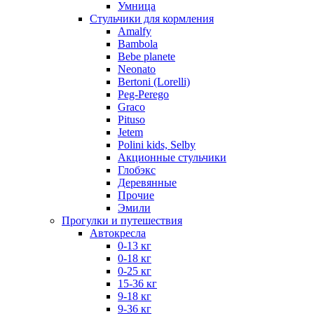
Умница
Стульчики для кормления
Amalfy
Bambola
Bebe planete
Neonato
Bertoni (Lorelli)
Peg-Perego
Graco
Pituso
Jetem
Polini kids, Selby
Акционные стульчики
Глобэкс
Деревянные
Прочие
Эмили
Прогулки и путешествия
Автокресла
0-13 кг
0-18 кг
0-25 кг
15-36 кг
9-18 кг
9-36 кг