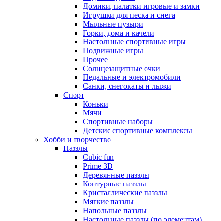
Домики, палатки игровые и замки
Игрушки для песка и снега
Мыльные пузыри
Горки, дома и качели
Настольные спортивные игры
Подвижные игры
Прочее
Солнцезащитные очки
Педальные и электромобили
Санки, снегокаты и лыжи
Спорт
Коньки
Мячи
Спортивные наборы
Детские спортивные комплексы
Хобби и творчество
Паззлы
Cubic fun
Prime 3D
Деревянные паззлы
Контурные паззлы
Кристаллические паззлы
Мягкие паззлы
Напольные паззлы
Настольные паззлы (по элементам)