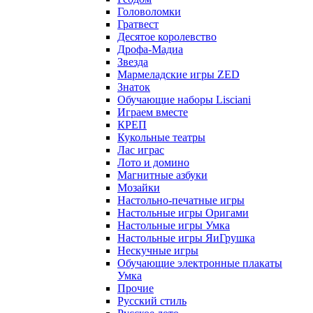
Головоломки
Гратвест
Десятое королевство
Дрофа-Мадиа
Звезда
Мармеладские игры ZED
Знаток
Обучающие наборы Lisciani
Играем вместе
КРЕП
Кукольные театры
Лас играс
Лото и домино
Магнитные азбуки
Мозайки
Настольно-печатные игры
Настольные игры Оригами
Настольные игры Умка
Настольные игры ЯиГрушка
Нескучные игры
Обучающие электронные плакаты
Умка
Прочие
Русский стиль