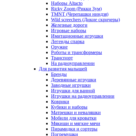
Наборы Altacto
Ricky Zoom (Рикки Зум)
TMNT (Черепашки ниндзя)
Wild screechers (Дикие скричеры)
Железные дороги
Игровые наборы
Имитационные игрушки
Легенды спарка
Оружие
Роботы и трансформеры
Транспорт
На радиоуправлении
Для развития малышей
Бренды
Деревянные игрушки
Заводные игрушки
Игрушки для ванной
Игрушки на радиоуправлении
Коврики
Кубики и наборы
Матрешки и неваляшки
Мобили для кроватки
Мякиши и мягкие мячи
Пирамидки и сортеры
Погремушки