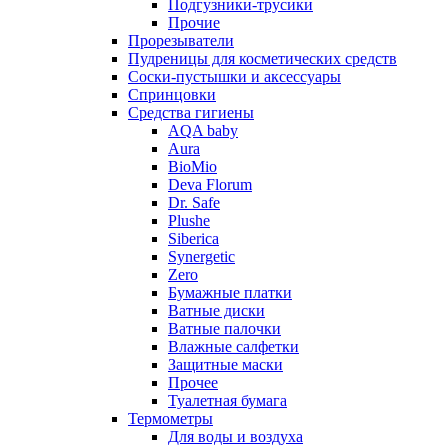
Подгузники-трусики
Прочие
Прорезыватели
Пудреницы для косметических средств
Соски-пустышки и аксессуары
Спринцовки
Средства гигиены
AQA baby
Aura
BioMio
Deva Florum
Dr. Safe
Plushe
Siberica
Synergetic
Zero
Бумажные платки
Ватные диски
Ватные палочки
Влажные салфетки
Защитные маски
Прочее
Туалетная бумага
Термометры
Для воды и воздуха