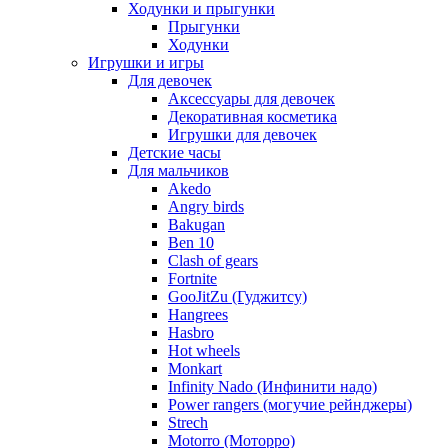
Ходунки и прыгунки
Прыгунки
Ходунки
Игрушки и игры
Для девочек
Аксессуары для девочек
Декоративная косметика
Игрушки для девочек
Детские часы
Для мальчиков
Akedo
Angry birds
Bakugan
Ben 10
Clash of gears
Fortnite
GooJitZu (Гуджитсу)
Hangrees
Hasbro
Hot wheels
Monkart
Infinity Nado (Инфинити надо)
Power rangers (могучие рейнджеры)
Strech
Motorro (Моторро)