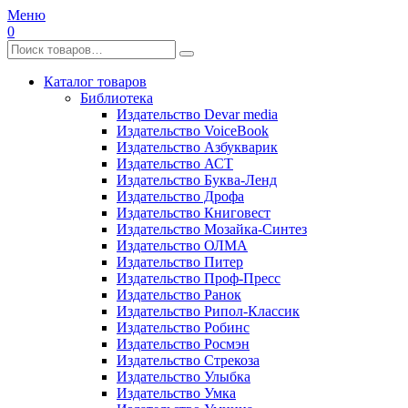
Меню
0
Каталог товаров
Библиотека
Издательство Devar media
Издательство VoiceBook
Издательство Азбукварик
Издательство АСТ
Издательство Буква-Ленд
Издательство Дрофа
Издательство Книговест
Издательство Мозайка-Синтез
Издательство ОЛМА
Издательство Питер
Издательство Проф-Пресс
Издательство Ранок
Издательство Рипол-Классик
Издательство Робинс
Издательство Росмэн
Издательство Стрекоза
Издательство Улыбка
Издательство Умка