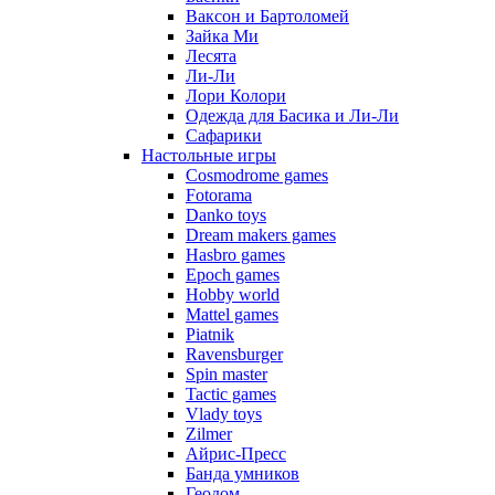
Ваксон и Бартоломей
Зайка Ми
Лесята
Ли-Ли
Лори Колори
Одежда для Басика и Ли-Ли
Сафарики
Настольные игры
Cosmodrome games
Fotorama
Danko toys
Dream makers games
Hasbro games
Epoch games
Hobby world
Mattel games
Piatnik
Ravensburger
Spin master
Tactic games
Vlady toys
Zilmer
Айрис-Пресс
Банда умников
Геодом