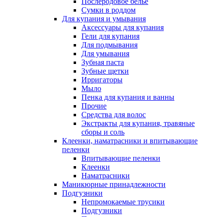
Послеродовое белье
Сумки в роддом
Для купания и умывания
Аксессуары для купания
Гели для купания
Для подмывания
Для умывания
Зубная паста
Зубные щетки
Ирригаторы
Мыло
Пенка для купания и ванны
Прочие
Средства для волос
Экстракты для купания, травяные
сборы и соль
Клеенки, наматрасники и впитывающие
пеленки
Впитывающие пеленки
Клеенки
Наматрасники
Маникюрные принадлежности
Подгузники
Непромокаемые трусики
Подгузники