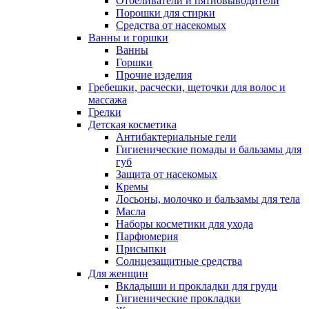
Отбеливатели и пятновыводители
Порошки для стирки
Средства от насекомых
Ванны и горшки
Ванны
Горшки
Прочие изделия
Гребешки, расчески, щеточки для волос и
массажа
Грелки
Детская косметика
Антибактериальные гели
Гигиенические помады и бальзамы для
губ
Защита от насекомых
Кремы
Лосьоны, молочко и бальзамы для тела
Масла
Наборы косметики для ухода
Парфюмерия
Присыпки
Солнцезащитные средства
Для женщин
Вкладыши и прокладки для груди
Гигиенические прокладки