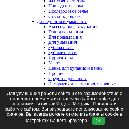
Женская косметика
Накладки на грудь
Послеродовое белье
Сумки в роддом
Для купания и умывания
Аксессуары для купания
Гели для купания
Для подмывания
Для умывания
Зубная паста
Зубные щетки
Ирригаторы
Мыло
Пенка для купания и ванны
Прочие
Средства для волос
Экстракты для купания, травяные
сборы и соль
Для улучшения работы сайта и его взаимодействия с
Клеенки, наматрасники и впитывающие
пользователями мы используем файлы cookie для
пеленки
аналитики, таких как Яндекс Метрика. Продолжая
Впитывающие пеленки
работу с сайтом, Вы разрешаете использование cookie-
Клеенки
файлов. Вы всегда можете отключить файлы cookie в
Наматрасники
Маникюрные принадлежности
настройках Вашего браузера.
ОК
Подгузники