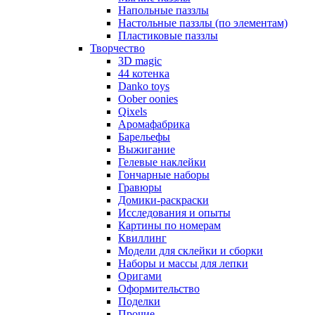
Напольные паззлы
Настольные паззлы (по элементам)
Пластиковые паззлы
Творчество
3D magic
44 котенка
Danko toys
Oober oonies
Qixels
Аромафабрика
Барельефы
Выжигание
Гелевые наклейки
Гончарные наборы
Гравюры
Домики-раскраски
Исследования и опыты
Картины по номерам
Квиллинг
Модели для склейки и сборки
Наборы и массы для лепки
Оригами
Оформительство
Поделки
Прочие