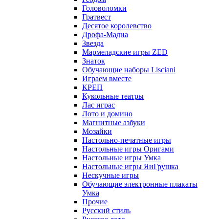
Головоломки
Гратвест
Десятое королевство
Дрофа-Мадиа
Звезда
Мармеладские игры ZED
Знаток
Обучающие наборы Lisciani
Играем вместе
КРЕП
Кукольные театры
Лас играс
Лото и домино
Магнитные азбуки
Мозайки
Настольно-печатные игры
Настольные игры Оригами
Настольные игры Умка
Настольные игры ЯиГрушка
Нескучные игры
Обучающие электронные плакаты
Умка
Прочие
Русский стиль