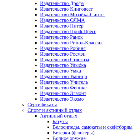
Издательство Дрофа
Издательство Книговест
Издательство Мозайка-Синтез
Издательство ОЛМА
Издательство Питер
Издательство Проф-Пресс
Издательство Ранок
Издательство Рипол-Классик
Издательство Робинс
Издательство Росмэн
Издательство Стрекоза
Издательство Улыбка
Издательство Умка
Издательство Умница
Издательство Учитель
Издательство Феникс
Издательство Эгмонт
Издательство Эксмо
Сертификаты
Спорт и активный отдых
Активный отдых
Батуты
Велосипеды, самокаты и скейтборды
Ветерки (флюгеры)
Водное оружие