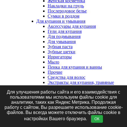
Женская косметика
Накладки на грудь
Послеродовое белье
Сумки в роддом
Для купания и умывания
Аксессуары для купания
Гели для купания
Для подмывания
Для умывания
Зубная паста
Зубные щетки
Ирригаторы
Мыло
Пенка для купания и ванны
Прочие
Средства для волос
Экстракты для купания, травяные
сборы и соль
Для улучшения работы сайта и его взаимодействия с
Клеенки, наматрасники и впитывающие
пользователями мы используем файлы cookie для
пеленки
аналитики, таких как Яндекс Метрика. Продолжая
Впитывающие пеленки
работу с сайтом, Вы разрешаете использование cookie-
Клеенки
файлов. Вы всегда можете отключить файлы cookie в
Наматрасники
Маникюрные принадлежности
настройках Вашего браузера.
ОК
Подгузники