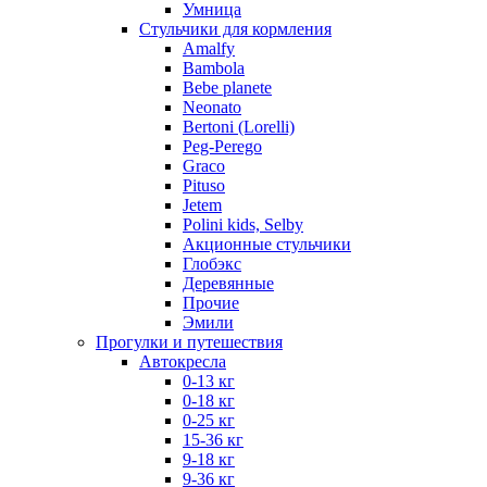
Умница
Стульчики для кормления
Amalfy
Bambola
Bebe planete
Neonato
Bertoni (Lorelli)
Peg-Perego
Graco
Pituso
Jetem
Polini kids, Selby
Акционные стульчики
Глобэкс
Деревянные
Прочие
Эмили
Прогулки и путешествия
Автокресла
0-13 кг
0-18 кг
0-25 кг
15-36 кг
9-18 кг
9-36 кг