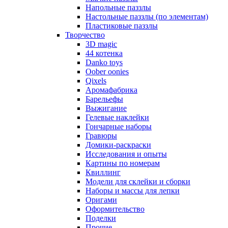
Напольные паззлы
Настольные паззлы (по элементам)
Пластиковые паззлы
Творчество
3D magic
44 котенка
Danko toys
Oober oonies
Qixels
Аромафабрика
Барельефы
Выжигание
Гелевые наклейки
Гончарные наборы
Гравюры
Домики-раскраски
Исследования и опыты
Картины по номерам
Квиллинг
Модели для склейки и сборки
Наборы и массы для лепки
Оригами
Оформительство
Поделки
Прочие