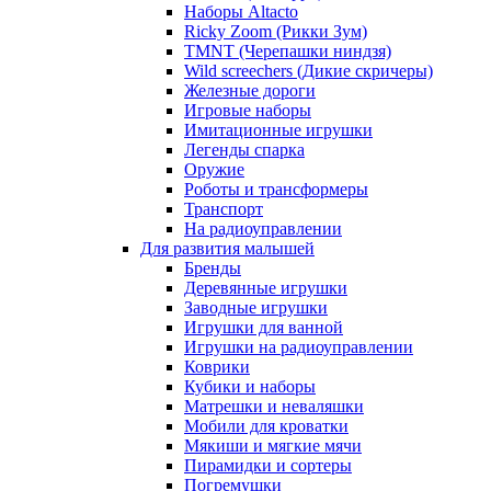
Наборы Altacto
Ricky Zoom (Рикки Зум)
TMNT (Черепашки ниндзя)
Wild screechers (Дикие скричеры)
Железные дороги
Игровые наборы
Имитационные игрушки
Легенды спарка
Оружие
Роботы и трансформеры
Транспорт
На радиоуправлении
Для развития малышей
Бренды
Деревянные игрушки
Заводные игрушки
Игрушки для ванной
Игрушки на радиоуправлении
Коврики
Кубики и наборы
Матрешки и неваляшки
Мобили для кроватки
Мякиши и мягкие мячи
Пирамидки и сортеры
Погремушки