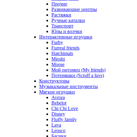
Прочие
Развивающие центры
Растяжки
Ручные каталки
Транспорт
Юлы и волчки
Интерактивные игрушки
Furby
Furreal friends
Hatchimals
Mioshi
Moose
Мой питомец (My friends)
Потеряшки (Scruff a luvs)
Конструкторы
Музыкальные инструменты
Мягкие игрушки
Avrora
Bebelot
Chi Chi Love
Disney
Fluffy family
Lava
Leosco
Басики