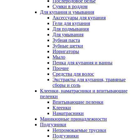
Послеродовое белье
Сумки в роддом
Для купания и умывания
Аксессуары для купания
Гели для купания
Для подмывания
Для умывания
Зубная паста
Зубные щетки
Ирригаторы
Мыло
Пенка для купания и ванны
Прочие
Средства для волос
Экстракты для купания, травяные
сборы и соль
Клеенки, наматрасники и впитывающие
пеленки
Впитывающие пеленки
Клеенки
Наматрасники
Маникюрные принадлежности
Подгузники
Непромокаемые трусики
Подгузники