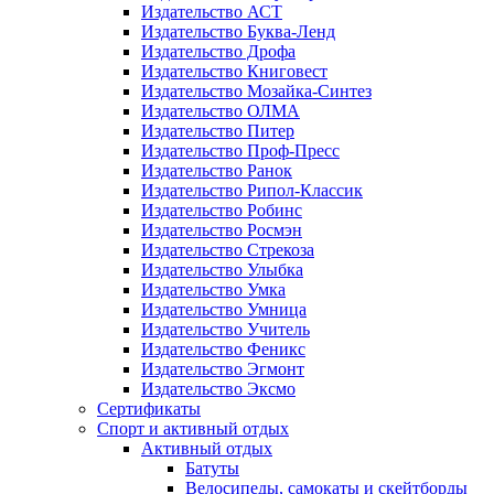
Издательство АСТ
Издательство Буква-Ленд
Издательство Дрофа
Издательство Книговест
Издательство Мозайка-Синтез
Издательство ОЛМА
Издательство Питер
Издательство Проф-Пресс
Издательство Ранок
Издательство Рипол-Классик
Издательство Робинс
Издательство Росмэн
Издательство Стрекоза
Издательство Улыбка
Издательство Умка
Издательство Умница
Издательство Учитель
Издательство Феникс
Издательство Эгмонт
Издательство Эксмо
Сертификаты
Спорт и активный отдых
Активный отдых
Батуты
Велосипеды, самокаты и скейтборды