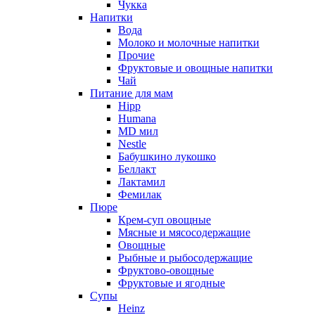
Чукка
Напитки
Вода
Молоко и молочные напитки
Прочие
Фруктовые и овощные напитки
Чай
Питание для мам
Hipp
Humana
MD мил
Nestle
Бабушкино лукошко
Беллакт
Лактамил
Фемилак
Пюре
Крем-суп овощные
Мясные и мясосодержащие
Овощные
Рыбные и рыбосодержащие
Фруктово-овощные
Фруктовые и ягодные
Супы
Heinz