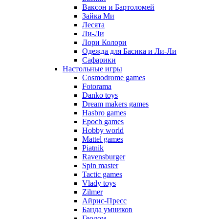
Ваксон и Бартоломей
Зайка Ми
Лесята
Ли-Ли
Лори Колори
Одежда для Басика и Ли-Ли
Сафарики
Настольные игры
Cosmodrome games
Fotorama
Danko toys
Dream makers games
Hasbro games
Epoch games
Hobby world
Mattel games
Piatnik
Ravensburger
Spin master
Tactic games
Vlady toys
Zilmer
Айрис-Пресс
Банда умников
Геодом