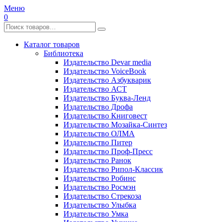
Меню
0
Каталог товаров
Библиотека
Издательство Devar media
Издательство VoiceBook
Издательство Азбукварик
Издательство АСТ
Издательство Буква-Ленд
Издательство Дрофа
Издательство Книговест
Издательство Мозайка-Синтез
Издательство ОЛМА
Издательство Питер
Издательство Проф-Пресс
Издательство Ранок
Издательство Рипол-Классик
Издательство Робинс
Издательство Росмэн
Издательство Стрекоза
Издательство Улыбка
Издательство Умка