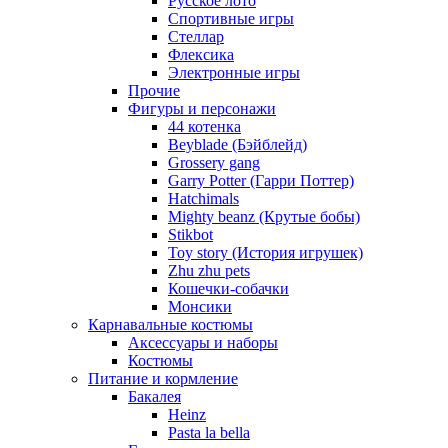
Русское лото
Спортивные игры
Стеллар
Флексика
Электронные игры
Прочие
Фигуры и персонажи
44 котенка
Beyblade (Бэйблейд)
Grossery gang
Garry Potter (Гарри Поттер)
Hatchimals
Mighty beanz (Крутые бобы)
Stikbot
Toy story (История игрушек)
Zhu zhu pets
Кошечки-собачки
Монсики
Карнавальные костюмы
Аксессуары и наборы
Костюмы
Питание и кормление
Бакалея
Heinz
Pasta la bella