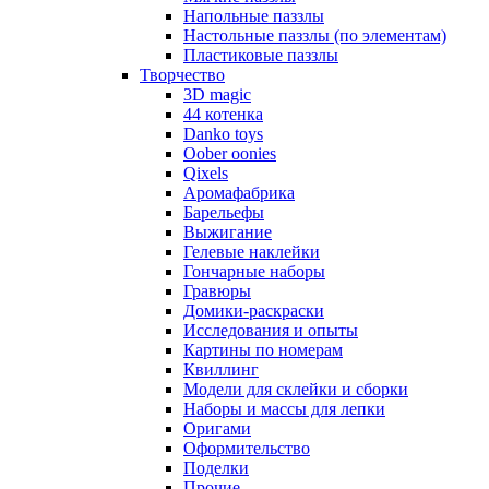
Напольные паззлы
Настольные паззлы (по элементам)
Пластиковые паззлы
Творчество
3D magic
44 котенка
Danko toys
Oober oonies
Qixels
Аромафабрика
Барельефы
Выжигание
Гелевые наклейки
Гончарные наборы
Гравюры
Домики-раскраски
Исследования и опыты
Картины по номерам
Квиллинг
Модели для склейки и сборки
Наборы и массы для лепки
Оригами
Оформительство
Поделки
Прочие