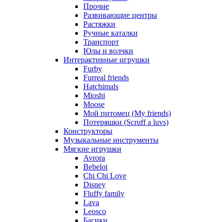
Прочие
Развивающие центры
Растяжки
Ручные каталки
Транспорт
Юлы и волчки
Интерактивные игрушки
Furby
Furreal friends
Hatchimals
Mioshi
Moose
Мой питомец (My friends)
Потеряшки (Scruff a luvs)
Конструкторы
Музыкальные инструменты
Мягкие игрушки
Avrora
Bebelot
Chi Chi Love
Disney
Fluffy family
Lava
Leosco
Басики