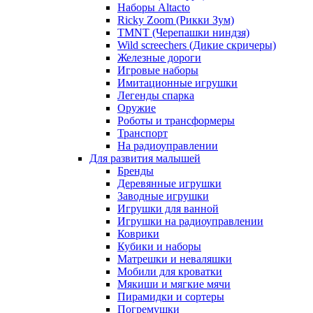
Наборы Altacto
Ricky Zoom (Рикки Зум)
TMNT (Черепашки ниндзя)
Wild screechers (Дикие скричеры)
Железные дороги
Игровые наборы
Имитационные игрушки
Легенды спарка
Оружие
Роботы и трансформеры
Транспорт
На радиоуправлении
Для развития малышей
Бренды
Деревянные игрушки
Заводные игрушки
Игрушки для ванной
Игрушки на радиоуправлении
Коврики
Кубики и наборы
Матрешки и неваляшки
Мобили для кроватки
Мякиши и мягкие мячи
Пирамидки и сортеры
Погремушки