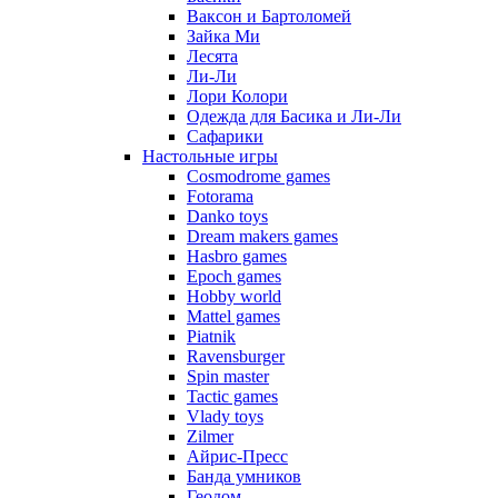
Ваксон и Бартоломей
Зайка Ми
Лесята
Ли-Ли
Лори Колори
Одежда для Басика и Ли-Ли
Сафарики
Настольные игры
Cosmodrome games
Fotorama
Danko toys
Dream makers games
Hasbro games
Epoch games
Hobby world
Mattel games
Piatnik
Ravensburger
Spin master
Tactic games
Vlady toys
Zilmer
Айрис-Пресс
Банда умников
Геодом