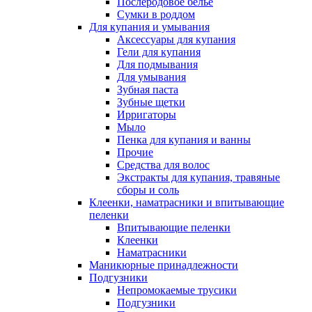
Послеродовое белье
Сумки в роддом
Для купания и умывания
Аксессуары для купания
Гели для купания
Для подмывания
Для умывания
Зубная паста
Зубные щетки
Ирригаторы
Мыло
Пенка для купания и ванны
Прочие
Средства для волос
Экстракты для купания, травяные
сборы и соль
Клеенки, наматрасники и впитывающие
пеленки
Впитывающие пеленки
Клеенки
Наматрасники
Маникюрные принадлежности
Подгузники
Непромокаемые трусики
Подгузники