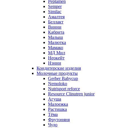
Peptamen
Semper
Similac
Амалтея
Беллакт
Винни
Кабрита
Малыш
Малютка
Мамако
МД Мил
Неокейт
Нэнни
Кондитерские изделия
Молочные продукты
Gerber Babycup
Nemoloko
Nutrisport reforce
Resource Clinutren junior
Агуша
Малоежка
Растишка
Тёма
Фрутоняня
Чудо