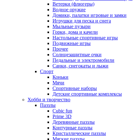
Ветерки (флюгеры)
Водное оружие
Домики, палатки игровые и замки
Игрушки для песка и снега
Мыльные пузыри
Горки, дома и качели
Настольные спортивные игры
Подвижные игры
Прочее
Солнцезащитные очки
Педальные и электромобили
Санки, снегокаты и лыжи
Спорт
Коньки
Мячи
Спортивные наборы
Детские спортивные комплексы
Хобби и творчество
Паззлы
Cubic fun
Prime 3D
Деревянные паззлы
Контурные паззлы
Кристаллические паззлы
Мягкие паззлы