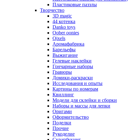
Пластиковые паззлы
Творчество
3D magic
44 котенка
Danko toys
Oober oonies
Qixels
Аромафабрика
Барельефы
Выжигание
Гелевые наклейки
Гончарные наборы
Гравюры
Домики-раскраски
Исследования и опыты
Картины по номерам
Квиллинг
Модели для склейки и сборки
Наборы и массы для лепки
Оригами
Оформительство
Поделки
Прочие
Рукоделие
Скрапбукинг