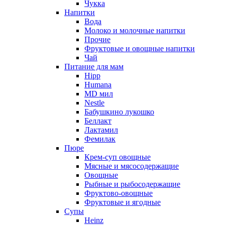
Чукка
Напитки
Вода
Молоко и молочные напитки
Прочие
Фруктовые и овощные напитки
Чай
Питание для мам
Hipp
Humana
MD мил
Nestle
Бабушкино лукошко
Беллакт
Лактамил
Фемилак
Пюре
Крем-суп овощные
Мясные и мясосодержащие
Овощные
Рыбные и рыбосодержащие
Фруктово-овощные
Фруктовые и ягодные
Супы
Heinz