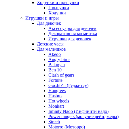
Ходунки и прыгунки
Прыгунки
Ходунки
Игрушки и игры
Для девочек
Аксессуары для девочек
Декоративная косметика
Игрушки для девочек
Детские часы
Для мальчиков
Akedo
Angry birds
Bakugan
Ben 10
Clash of gears
Fortnite
GooJitZu (Гуджитсу)
Hangrees
Hasbro
Hot wheels
Monkart
Infinity Nado (Инфинити надо)
Power rangers (могучие рейнджеры)
Strech
Motorro (Моторро)