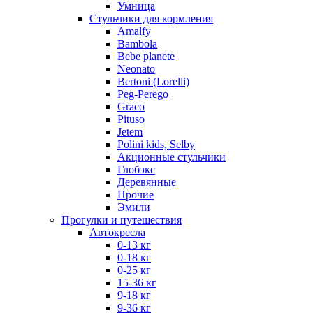
Умница
Стульчики для кормления
Amalfy
Bambola
Bebe planete
Neonato
Bertoni (Lorelli)
Peg-Perego
Graco
Pituso
Jetem
Polini kids, Selby
Акционные стульчики
Глобэкс
Деревянные
Прочие
Эмили
Прогулки и путешествия
Автокресла
0-13 кг
0-18 кг
0-25 кг
15-36 кг
9-18 кг
9-36 кг