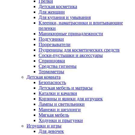
Грелки
Детская косметика
Для женщин
Для купания и умывания
Клеенки, наматрасники и впитывающие
пеленки
Маникюрные принадлежности
Подгузники
Прорезыватели
Пудреницы для косметических средств
Соски-пустышки и аксессуары
Спринцовки
Средства гигиены
Термометры
Детская комната
Безопасность
Детская мебель и матрасы
Каталки и качалки
Корзины и ящики для игрушек
Лампы и светильники
Манежи и шезлонги
Мягкая мебель
Ходунки и прыгунки
Игрушки и игры
Для девочек