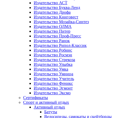
Издательство АСТ
Издательство Буква-Ленд
Издательство Дрофа
Издательство Книговест
Издательство Мозайка-Синтез
Издательство ОЛМА
Издательство Питер
Издательство Проф-Пресс
Издательство Ранок
Издательство Рипол-Классик
Издательство Робинс
Издательство Росмэн
Издательство Стрекоза
Издательство Улыбка
Издательство Умка
Издательство Умница
Издательство Учитель
Издательство Феникс
Издательство Эгмонт
Издательство Эксмо
Сертификаты
Спорт и активный отдых
Активный отдых
Батуты
Велосипеды, самокаты и скейтборды