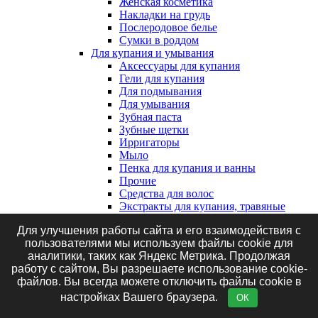
Женская косметика
Накладки на грудь
Послеродовое белье
Сумки в роддом
Для купания и умывания
Аксессуары для купания
Гели для купания
Для подмывания
Для умывания
Зубная паста
Зубные щетки
Ирригаторы
Мыло
Пенка для купания и ванны
Прочие
Средства для волос
Экстракты для купания, травяные
сборы и соль
Для улучшения работы сайта и его взаимодействия с
Клеенки, наматрасники и впитывающие
пользователями мы используем файлы cookie для
пеленки
аналитики, таких как Яндекс Метрика. Продолжая
Впитывающие пеленки
работу с сайтом, Вы разрешаете использование cookie-
Клеенки
файлов. Вы всегда можете отключить файлы cookie в
Наматрасники
Маникюрные принадлежности
настройках Вашего браузера.
ОК
Подгузники