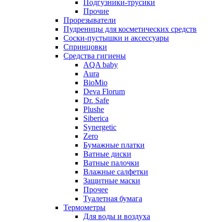
Подгузники-трусики
Прочие
Прорезыватели
Пудреницы для косметических средств
Соски-пустышки и аксессуары
Спринцовки
Средства гигиены
AQA baby
Aura
BioMio
Deva Florum
Dr. Safe
Plushe
Siberica
Synergetic
Zero
Бумажные платки
Ватные диски
Ватные палочки
Влажные салфетки
Защитные маски
Прочее
Туалетная бумага
Термометры
Для воды и воздуха