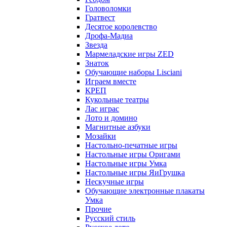
Головоломки
Гратвест
Десятое королевство
Дрофа-Мадиа
Звезда
Мармеладские игры ZED
Знаток
Обучающие наборы Lisciani
Играем вместе
КРЕП
Кукольные театры
Лас играс
Лото и домино
Магнитные азбуки
Мозайки
Настольно-печатные игры
Настольные игры Оригами
Настольные игры Умка
Настольные игры ЯиГрушка
Нескучные игры
Обучающие электронные плакаты
Умка
Прочие
Русский стиль