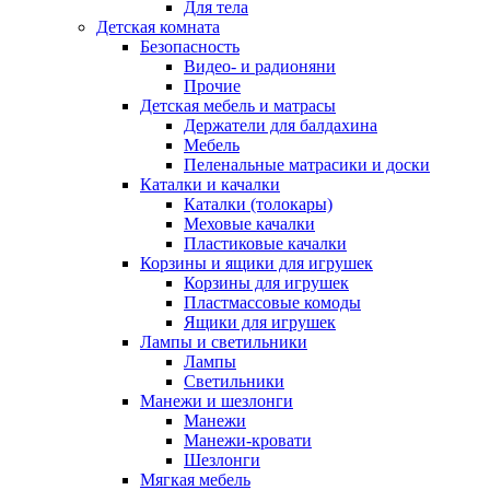
Для тела
Детская комната
Безопасность
Видео- и радионяни
Прочие
Детская мебель и матрасы
Держатели для балдахина
Мебель
Пеленальные матрасики и доски
Каталки и качалки
Каталки (толокары)
Меховые качалки
Пластиковые качалки
Корзины и ящики для игрушек
Корзины для игрушек
Пластмассовые комоды
Ящики для игрушек
Лампы и светильники
Лампы
Светильники
Манежи и шезлонги
Манежи
Манежи-кровати
Шезлонги
Мягкая мебель