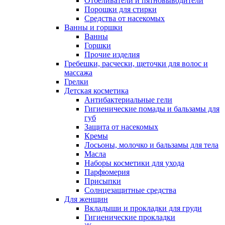
Отбеливатели и пятновыводители
Порошки для стирки
Средства от насекомых
Ванны и горшки
Ванны
Горшки
Прочие изделия
Гребешки, расчески, щеточки для волос и
массажа
Грелки
Детская косметика
Антибактериальные гели
Гигиенические помады и бальзамы для
губ
Защита от насекомых
Кремы
Лосьоны, молочко и бальзамы для тела
Масла
Наборы косметики для ухода
Парфюмерия
Присыпки
Солнцезащитные средства
Для женщин
Вкладыши и прокладки для груди
Гигиенические прокладки