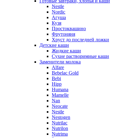
Готовые завтраки, хлопья и каши
Nestle
Nordic
Агуша
Кузя
Простоквашино
Фрутоняня
Хруст до последней ложки
Детские каши
Жидкие каши
Сухие растворимиые каши
Заменители молока
Alfare
Bebelac Gold
Bebi
Hipp
Humana
Mamelle
Nan
Neocate
Nestle
Nestogen
Nutrilac
Nutrilon
Nutrima