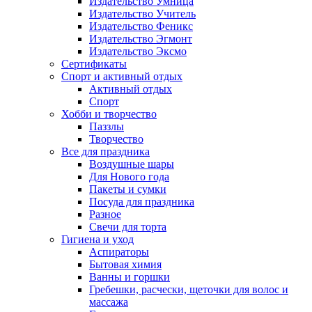
Издательство Умница
Издательство Учитель
Издательство Феникс
Издательство Эгмонт
Издательство Эксмо
Сертификаты
Спорт и активный отдых
Активный отдых
Спорт
Хобби и творчество
Паззлы
Творчество
Все для праздника
Воздушные шары
Для Нового года
Пакеты и сумки
Посуда для праздника
Разное
Свечи для торта
Гигиена и уход
Аспираторы
Бытовая химия
Ванны и горшки
Гребешки, расчески, щеточки для волос и
массажа