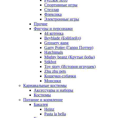
Русское лото
Спортивные игры
Стеллар
Флексика
Электронные игры
Прочие
Фигуры и персонажи
44 котенка
Beyblade (Бэйблейд)
Grossery gang
Garry Potter (Гарри Поттер)
Hatchimals
Mighty beanz (Крутые бобы)
Stikbot
Toy story (История игрушек)
Zhu zhu pets
Кошечки-собачки
Монсики
Карнавальные костюмы
Аксессуары и наборы
Костюмы
Питание и кормление
Бакалея
Heinz
Pasta la bella