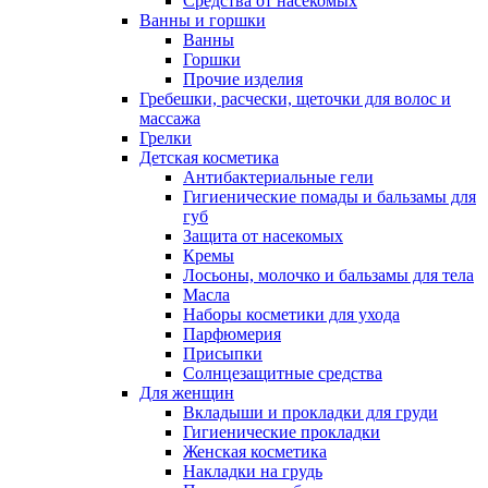
Средства от насекомых
Ванны и горшки
Ванны
Горшки
Прочие изделия
Гребешки, расчески, щеточки для волос и
массажа
Грелки
Детская косметика
Антибактериальные гели
Гигиенические помады и бальзамы для
губ
Защита от насекомых
Кремы
Лосьоны, молочко и бальзамы для тела
Масла
Наборы косметики для ухода
Парфюмерия
Присыпки
Солнцезащитные средства
Для женщин
Вкладыши и прокладки для груди
Гигиенические прокладки
Женская косметика
Накладки на грудь