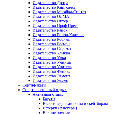
Издательство Дрофа
Издательство Книговест
Издательство Мозайка-Синтез
Издательство ОЛМА
Издательство Питер
Издательство Проф-Пресс
Издательство Ранок
Издательство Рипол-Классик
Издательство Робинс
Издательство Росмэн
Издательство Стрекоза
Издательство Улыбка
Издательство Умка
Издательство Умница
Издательство Учитель
Издательство Феникс
Издательство Эгмонт
Издательство Эксмо
Сертификаты
Спорт и активный отдых
Активный отдых
Батуты
Велосипеды, самокаты и скейтборды
Ветерки (флюгеры)
Водное оружие