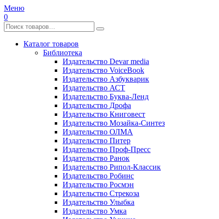
Меню
0
Каталог товаров
Библиотека
Издательство Devar media
Издательство VoiceBook
Издательство Азбукварик
Издательство АСТ
Издательство Буква-Ленд
Издательство Дрофа
Издательство Книговест
Издательство Мозайка-Синтез
Издательство ОЛМА
Издательство Питер
Издательство Проф-Пресс
Издательство Ранок
Издательство Рипол-Классик
Издательство Робинс
Издательство Росмэн
Издательство Стрекоза
Издательство Улыбка
Издательство Умка