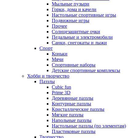
Мыльные пузыри
Горки, дома и качели
Настольные спортивные игры
Подвижные игры
Прочее
Солнцезащитные очки
Педальные и электромобили
Санки, снегокаты и лыжи
Спорт
Коньки
Мячи
Спортивные наборы
Детские спортивные комплексы
Хобби и творчество
Паззлы
Cubic fun
Prime 3D
Деревянные паззлы
Контурные паззлы
Кристаллические паззлы
Мягкие паззлы
Напольные паззлы
Настольные паззлы (по элементам)
Пластиковые паззлы
Творчество