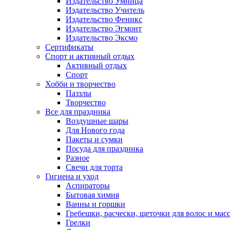
Издательство Умница
Издательство Учитель
Издательство Феникс
Издательство Эгмонт
Издательство Эксмо
Сертификаты
Спорт и активный отдых
Активный отдых
Спорт
Хобби и творчество
Паззлы
Творчество
Все для праздника
Воздушные шары
Для Нового года
Пакеты и сумки
Посуда для праздника
Разное
Свечи для торта
Гигиена и уход
Аспираторы
Бытовая химия
Ванны и горшки
Гребешки, расчески, щеточки для волос и мас
Грелки