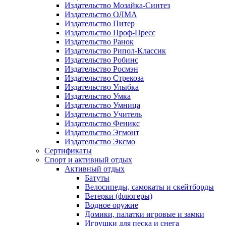
Издательство Мозайка-Синтез
Издательство ОЛМА
Издательство Питер
Издательство Проф-Пресс
Издательство Ранок
Издательство Рипол-Классик
Издательство Робинс
Издательство Росмэн
Издательство Стрекоза
Издательство Улыбка
Издательство Умка
Издательство Умница
Издательство Учитель
Издательство Феникс
Издательство Эгмонт
Издательство Эксмо
Сертификаты
Спорт и активный отдых
Активный отдых
Батуты
Велосипеды, самокаты и скейтборды
Ветерки (флюгеры)
Водное оружие
Домики, палатки игровые и замки
Игрушки для песка и снега