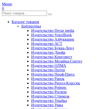
Меню
0
Каталог товаров
Библиотека
Издательство Devar media
Издательство VoiceBook
Издательство Азбукварик
Издательство АСТ
Издательство Буква-Ленд
Издательство Дрофа
Издательство Книговест
Издательство Мозайка-Синтез
Издательство ОЛМА
Издательство Питер
Издательство Проф-Пресс
Издательство Ранок
Издательство Рипол-Классик
Издательство Робинс
Издательство Росмэн
Издательство Стрекоза
Издательство Улыбка
Издательство Умка