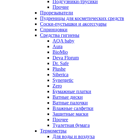
Подгузники-трусики
Прочие
Прорезыватели
Пудреницы для косметических средств
Соски-пустышки и аксессуары
Спринцовки
Средства гигиены
AQA baby
Aura
BioMio
Deva Florum
Dr. Safe
Plushe
Siberica
Synergetic
Zero
Бумажные платки
Ватные диски
Ватные палочки
Влажные салфетки
Защитные маски
Прочее
Туалетная бумага
Термометры
Для воды и воздуха