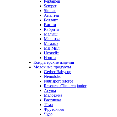
Peptamen
Semper
Similac
Амалтея
Беллакт
Винни
Кабрита
Малыш
Малютка
Мамако
МД Мил
Неокейт
Нэнни
Кондитерские изделия
Молочные продукты
Gerber Babycup
Nemoloko
Nutrisport reforce
Resource Clinutren junior
Агуша
Малоежка
Растишка
Тёма
Фрутоняня
Чудо