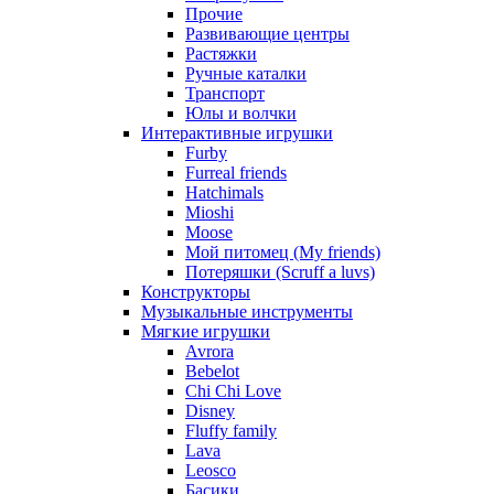
Прочие
Развивающие центры
Растяжки
Ручные каталки
Транспорт
Юлы и волчки
Интерактивные игрушки
Furby
Furreal friends
Hatchimals
Mioshi
Moose
Мой питомец (My friends)
Потеряшки (Scruff a luvs)
Конструкторы
Музыкальные инструменты
Мягкие игрушки
Avrora
Bebelot
Chi Chi Love
Disney
Fluffy family
Lava
Leosco
Басики