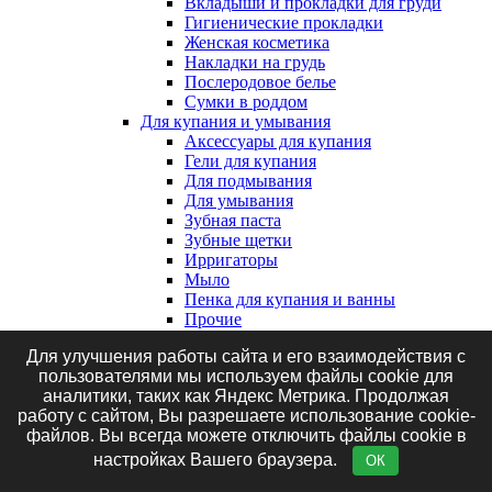
Вкладыши и прокладки для груди
Гигиенические прокладки
Женская косметика
Накладки на грудь
Послеродовое белье
Сумки в роддом
Для купания и умывания
Аксессуары для купания
Гели для купания
Для подмывания
Для умывания
Зубная паста
Зубные щетки
Ирригаторы
Мыло
Пенка для купания и ванны
Прочие
Средства для волос
Для улучшения работы сайта и его взаимодействия с
Экстракты для купания, травяные
пользователями мы используем файлы cookie для
сборы и соль
аналитики, таких как Яндекс Метрика. Продолжая
Клеенки, наматрасники и впитывающие
работу с сайтом, Вы разрешаете использование cookie-
пеленки
файлов. Вы всегда можете отключить файлы cookie в
Впитывающие пеленки
Клеенки
настройках Вашего браузера.
ОК
Наматрасники