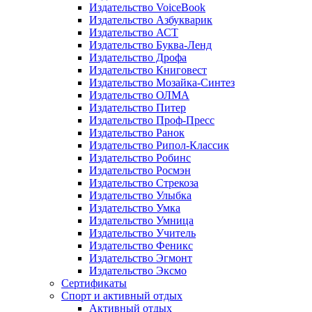
Издательство VoiceBook
Издательство Азбукварик
Издательство АСТ
Издательство Буква-Ленд
Издательство Дрофа
Издательство Книговест
Издательство Мозайка-Синтез
Издательство ОЛМА
Издательство Питер
Издательство Проф-Пресс
Издательство Ранок
Издательство Рипол-Классик
Издательство Робинс
Издательство Росмэн
Издательство Стрекоза
Издательство Улыбка
Издательство Умка
Издательство Умница
Издательство Учитель
Издательство Феникс
Издательство Эгмонт
Издательство Эксмо
Сертификаты
Спорт и активный отдых
Активный отдых