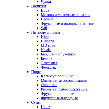
Чукка
Напитки
Вода
Молоко и молочные напитки
Прочие
Фруктовые и овощные напитки
Чай
Питание для мам
Hipp
Humana
MD мил
Nestle
Бабушкино лукошко
Беллакт
Лактамил
Фемилак
Пюре
Крем-суп овощные
Мясные и мясосодержащие
Овощные
Рыбные и рыбосодержащие
Фруктово-овощные
Фруктовые и ягодные
Супы
Heinz