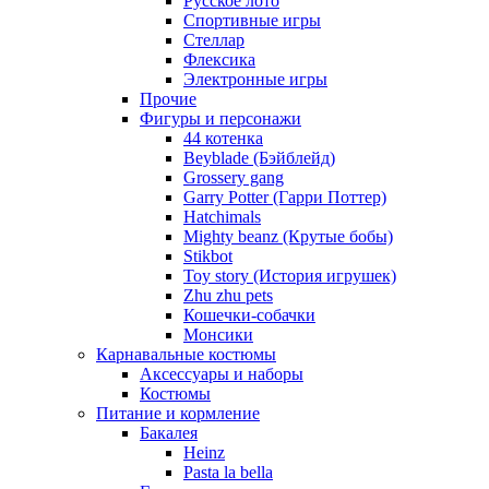
Русское лото
Спортивные игры
Стеллар
Флексика
Электронные игры
Прочие
Фигуры и персонажи
44 котенка
Beyblade (Бэйблейд)
Grossery gang
Garry Potter (Гарри Поттер)
Hatchimals
Mighty beanz (Крутые бобы)
Stikbot
Toy story (История игрушек)
Zhu zhu pets
Кошечки-собачки
Монсики
Карнавальные костюмы
Аксессуары и наборы
Костюмы
Питание и кормление
Бакалея
Heinz
Pasta la bella