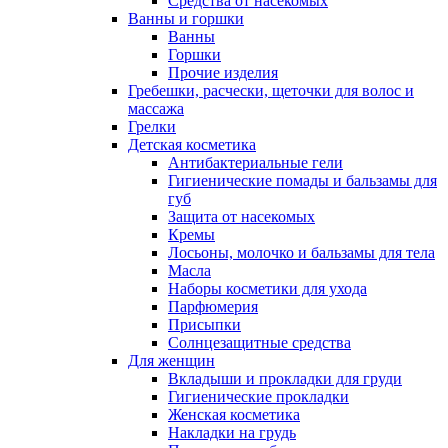
Средства от насекомых
Ванны и горшки
Ванны
Горшки
Прочие изделия
Гребешки, расчески, щеточки для волос и
массажа
Грелки
Детская косметика
Антибактериальные гели
Гигиенические помады и бальзамы для
губ
Защита от насекомых
Кремы
Лосьоны, молочко и бальзамы для тела
Масла
Наборы косметики для ухода
Парфюмерия
Присыпки
Солнцезащитные средства
Для женщин
Вкладыши и прокладки для груди
Гигиенические прокладки
Женская косметика
Накладки на грудь