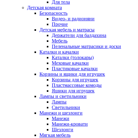
Для тела
Детская комната
Безопасность
Видео- и радионяни
Прочие
Детская мебель и матрасы
Держатели для балдахина
Мебель
Пеленальные матрасики и доски
Каталки и качалки
Каталки (толокары)
Меховые качалки
Пластиковые качалки
Корзины и ящики для игрушек
Корзины для игрушек
Пластмассовые комоды
Ящики для игрушек
Лампы и светильники
Лампы
Светильники
Манежи и шезлонги
Манежи
Манежи-кровати
Шезлонги
Мягкая мебель