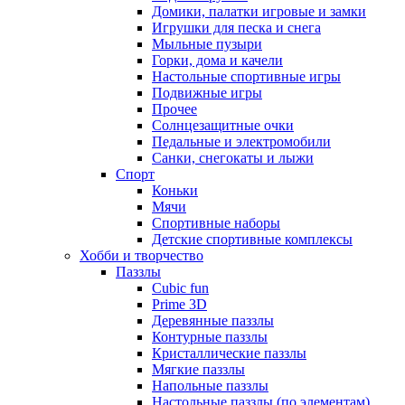
Домики, палатки игровые и замки
Игрушки для песка и снега
Мыльные пузыри
Горки, дома и качели
Настольные спортивные игры
Подвижные игры
Прочее
Солнцезащитные очки
Педальные и электромобили
Санки, снегокаты и лыжи
Спорт
Коньки
Мячи
Спортивные наборы
Детские спортивные комплексы
Хобби и творчество
Паззлы
Cubic fun
Prime 3D
Деревянные паззлы
Контурные паззлы
Кристаллические паззлы
Мягкие паззлы
Напольные паззлы
Настольные паззлы (по элементам)