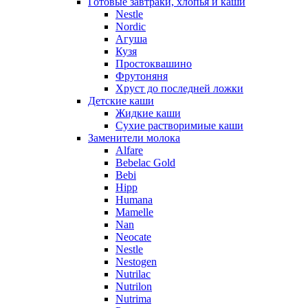
Готовые завтраки, хлопья и каши
Nestle
Nordic
Агуша
Кузя
Простоквашино
Фрутоняня
Хруст до последней ложки
Детские каши
Жидкие каши
Сухие растворимиые каши
Заменители молока
Alfare
Bebelac Gold
Bebi
Hipp
Humana
Mamelle
Nan
Neocate
Nestle
Nestogen
Nutrilac
Nutrilon
Nutrima