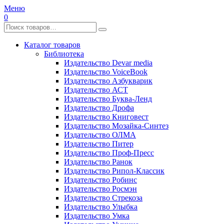
Меню
0
Каталог товаров
Библиотека
Издательство Devar media
Издательство VoiceBook
Издательство Азбукварик
Издательство АСТ
Издательство Буква-Ленд
Издательство Дрофа
Издательство Книговест
Издательство Мозайка-Синтез
Издательство ОЛМА
Издательство Питер
Издательство Проф-Пресс
Издательство Ранок
Издательство Рипол-Классик
Издательство Робинс
Издательство Росмэн
Издательство Стрекоза
Издательство Улыбка
Издательство Умка