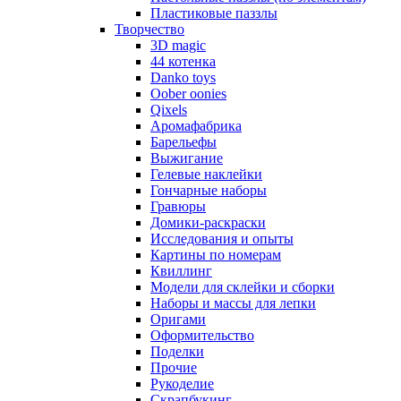
Пластиковые паззлы
Творчество
3D magic
44 котенка
Danko toys
Oober oonies
Qixels
Аромафабрика
Барельефы
Выжигание
Гелевые наклейки
Гончарные наборы
Гравюры
Домики-раскраски
Исследования и опыты
Картины по номерам
Квиллинг
Модели для склейки и сборки
Наборы и массы для лепки
Оригами
Оформительство
Поделки
Прочие
Рукоделие
Скрапбукинг