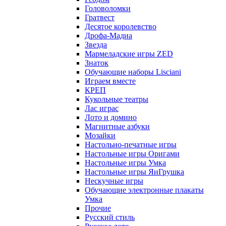
Головоломки
Гратвест
Десятое королевство
Дрофа-Мадиа
Звезда
Мармеладские игры ZED
Знаток
Обучающие наборы Lisciani
Играем вместе
КРЕП
Кукольные театры
Лас играс
Лото и домино
Магнитные азбуки
Мозайки
Настольно-печатные игры
Настольные игры Оригами
Настольные игры Умка
Настольные игры ЯиГрушка
Нескучные игры
Обучающие электронные плакаты
Умка
Прочие
Русский стиль