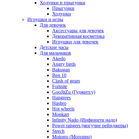
Ходунки и прыгунки
Прыгунки
Ходунки
Игрушки и игры
Для девочек
Аксессуары для девочек
Декоративная косметика
Игрушки для девочек
Детские часы
Для мальчиков
Akedo
Angry birds
Bakugan
Ben 10
Clash of gears
Fortnite
GooJitZu (Гуджитсу)
Hangrees
Hasbro
Hot wheels
Monkart
Infinity Nado (Инфинити надо)
Power rangers (могучие рейнджеры)
Strech
Motorro (Моторро)