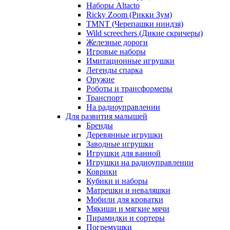
Наборы Altacto
Ricky Zoom (Рикки Зум)
TMNT (Черепашки ниндзя)
Wild screechers (Дикие скричеры)
Железные дороги
Игровые наборы
Имитационные игрушки
Легенды спарка
Оружие
Роботы и трансформеры
Транспорт
На радиоуправлении
Для развития малышей
Бренды
Деревянные игрушки
Заводные игрушки
Игрушки для ванной
Игрушки на радиоуправлении
Коврики
Кубики и наборы
Матрешки и неваляшки
Мобили для кроватки
Мякиши и мягкие мячи
Пирамидки и сортеры
Погремушки