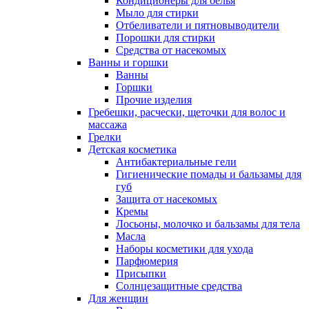
Кондиционеры для белья
Мыло для стирки
Отбеливатели и пятновыводители
Порошки для стирки
Средства от насекомых
Ванны и горшки
Ванны
Горшки
Прочие изделия
Гребешки, расчески, щеточки для волос и
массажа
Грелки
Детская косметика
Антибактериальные гели
Гигиенические помады и бальзамы для
губ
Защита от насекомых
Кремы
Лосьоны, молочко и бальзамы для тела
Масла
Наборы косметики для ухода
Парфюмерия
Присыпки
Солнцезащитные средства
Для женщин