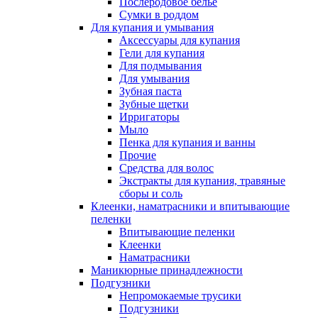
Послеродовое белье
Сумки в роддом
Для купания и умывания
Аксессуары для купания
Гели для купания
Для подмывания
Для умывания
Зубная паста
Зубные щетки
Ирригаторы
Мыло
Пенка для купания и ванны
Прочие
Средства для волос
Экстракты для купания, травяные
сборы и соль
Клеенки, наматрасники и впитывающие
пеленки
Впитывающие пеленки
Клеенки
Наматрасники
Маникюрные принадлежности
Подгузники
Непромокаемые трусики
Подгузники