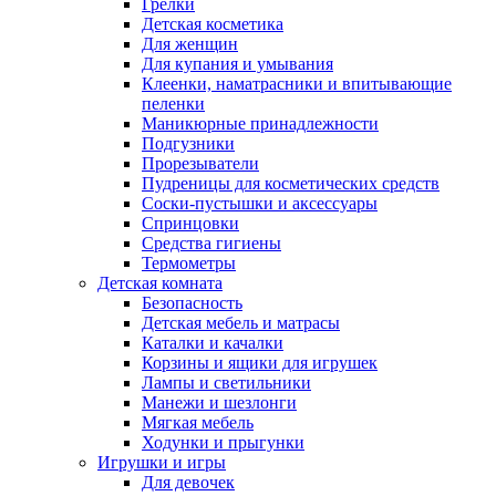
Грелки
Детская косметика
Для женщин
Для купания и умывания
Клеенки, наматрасники и впитывающие
пеленки
Маникюрные принадлежности
Подгузники
Прорезыватели
Пудреницы для косметических средств
Соски-пустышки и аксессуары
Спринцовки
Средства гигиены
Термометры
Детская комната
Безопасность
Детская мебель и матрасы
Каталки и качалки
Корзины и ящики для игрушек
Лампы и светильники
Манежи и шезлонги
Мягкая мебель
Ходунки и прыгунки
Игрушки и игры
Для девочек