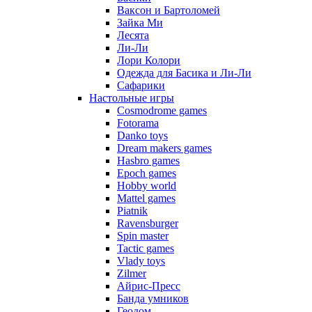
Ваксон и Бартоломей
Зайка Ми
Лесята
Ли-Ли
Лори Колори
Одежда для Басика и Ли-Ли
Сафарики
Настольные игры
Cosmodrome games
Fotorama
Danko toys
Dream makers games
Hasbro games
Epoch games
Hobby world
Mattel games
Piatnik
Ravensburger
Spin master
Tactic games
Vlady toys
Zilmer
Айрис-Пресс
Банда умников
Геодом