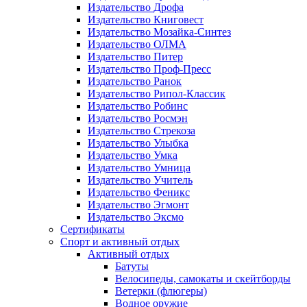
Издательство Дрофа
Издательство Книговест
Издательство Мозайка-Синтез
Издательство ОЛМА
Издательство Питер
Издательство Проф-Пресс
Издательство Ранок
Издательство Рипол-Классик
Издательство Робинс
Издательство Росмэн
Издательство Стрекоза
Издательство Улыбка
Издательство Умка
Издательство Умница
Издательство Учитель
Издательство Феникс
Издательство Эгмонт
Издательство Эксмо
Сертификаты
Спорт и активный отдых
Активный отдых
Батуты
Велосипеды, самокаты и скейтборды
Ветерки (флюгеры)
Водное оружие