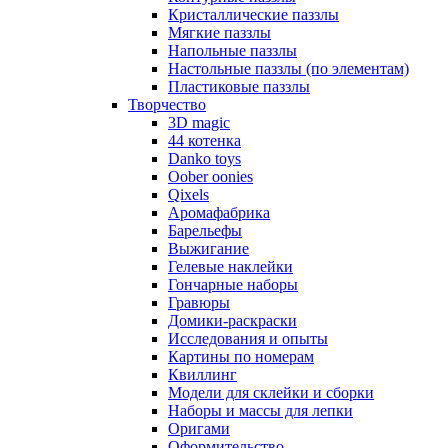
Кристаллические паззлы
Мягкие паззлы
Напольные паззлы
Настольные паззлы (по элементам)
Пластиковые паззлы
Творчество
3D magic
44 котенка
Danko toys
Oober oonies
Qixels
Аромафабрика
Барельефы
Выжигание
Гелевые наклейки
Гончарные наборы
Гравюры
Домики-раскраски
Исследования и опыты
Картины по номерам
Квиллинг
Модели для склейки и сборки
Наборы и массы для лепки
Оригами
Оформительство