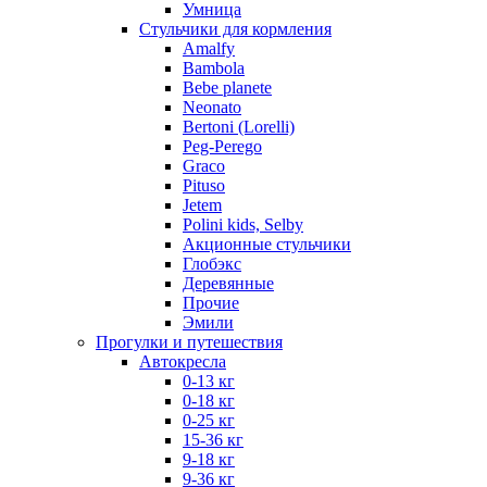
Умница
Стульчики для кормления
Amalfy
Bambola
Bebe planete
Neonato
Bertoni (Lorelli)
Peg-Perego
Graco
Pituso
Jetem
Polini kids, Selby
Акционные стульчики
Глобэкс
Деревянные
Прочие
Эмили
Прогулки и путешествия
Автокресла
0-13 кг
0-18 кг
0-25 кг
15-36 кг
9-18 кг
9-36 кг