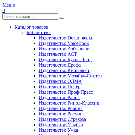
Меню
0
Каталог товаров
Библиотека
Издательство Devar media
Издательство VoiceBook
Издательство Азбукварик
Издательство АСТ
Издательство Буква-Ленд
Издательство Дрофа
Издательство Книговест
Издательство Мозайка-Синтез
Издательство ОЛМА
Издательство Питер
Издательство Проф-Пресс
Издательство Ранок
Издательство Рипол-Классик
Издательство Робинс
Издательство Росмэн
Издательство Стрекоза
Издательство Улыбка
Издательство Умка