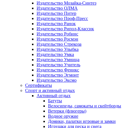
Издательство Мозайка-Синтез
Издательство ОЛМА
Издательство Питер
Издательство Проф-Пресс
Издательство Ранок
Издательство Рипол-Классик
Издательство Робинс
Издательство Росмэн
Издательство Стрекоза
Издательство Улыбка
Издательство Умка
Издательство Умница
Издательство Учитель
Издательство Феникс
Издательство Эгмонт
Издательство Эксмо
Сертификаты
Спорт и активный отдых
Активный отдых
Батуты
Велосипеды, самокаты и скейтборды
Ветерки (флюгеры)
Водное оружие
Домики, палатки игровые и замки
Игрушки для песка и снега