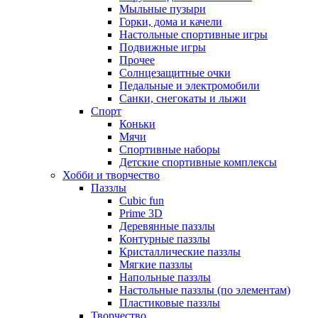
Мыльные пузыри
Горки, дома и качели
Настольные спортивные игры
Подвижные игры
Прочее
Солнцезащитные очки
Педальные и электромобили
Санки, снегокаты и лыжи
Спорт
Коньки
Мячи
Спортивные наборы
Детские спортивные комплексы
Хобби и творчество
Паззлы
Cubic fun
Prime 3D
Деревянные паззлы
Контурные паззлы
Кристаллические паззлы
Мягкие паззлы
Напольные паззлы
Настольные паззлы (по элементам)
Пластиковые паззлы
Творчество