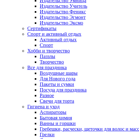
Издательство Умница
Издательство Учитель
Издательство Феникс
Издательство Эгмонт
Издательство Эксмо
Сертификаты
Спорт и активный отдых
Активный отдых
Спорт
Хобби и творчество
Паззлы
Творчество
Все для праздника
Воздушные шары
Для Нового года
Пакеты и сумки
Посуда для праздника
Разное
Свечи для торта
Гигиена и уход
Аспираторы
Бытовая химия
Ванны и горшки
Гребешки, расчески, щеточки для волос и мас
Грелки