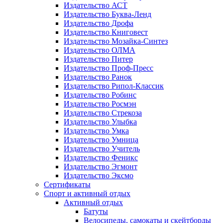
Издательство АСТ
Издательство Буква-Ленд
Издательство Дрофа
Издательство Книговест
Издательство Мозайка-Синтез
Издательство ОЛМА
Издательство Питер
Издательство Проф-Пресс
Издательство Ранок
Издательство Рипол-Классик
Издательство Робинс
Издательство Росмэн
Издательство Стрекоза
Издательство Улыбка
Издательство Умка
Издательство Умница
Издательство Учитель
Издательство Феникс
Издательство Эгмонт
Издательство Эксмо
Сертификаты
Спорт и активный отдых
Активный отдых
Батуты
Велосипеды, самокаты и скейтборды