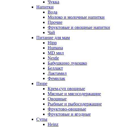
Чукка
Напитки
Вода
Молоко и молочные напитки
Прочие
Фруктовые и овощные напитки
Чай
Питание для мам
Hipp
Humana
MD мил
Nestle
Бабушкино лукошко
Беллакт
Лактамил
Фемилак
Пюре
Крем-суп овощные
Мясные и мясосодержащие
Овощные
Рыбные и рыбосодержащие
Фруктово-овощные
Фруктовые и ягодные
Супы
Heinz