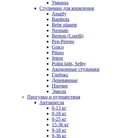
Умница
Стульчики для кормления
Amalfy
Bambola
Bebe planete
Neonato
Bertoni (Lorelli)
Peg-Perego
Graco
Pituso
Jetem
Polini kids, Selby
Акционные стульчики
Глобэкс
Деревянные
Прочие
Эмили
Прогулки и путешествия
Автокресла
0-13 кг
0-18 кг
0-25 кг
15-36 кг
9-18 кг
9-36 кг