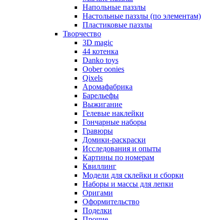
Напольные паззлы
Настольные паззлы (по элементам)
Пластиковые паззлы
Творчество
3D magic
44 котенка
Danko toys
Oober oonies
Qixels
Аромафабрика
Барельефы
Выжигание
Гелевые наклейки
Гончарные наборы
Гравюры
Домики-раскраски
Исследования и опыты
Картины по номерам
Квиллинг
Модели для склейки и сборки
Наборы и массы для лепки
Оригами
Оформительство
Поделки
Прочие