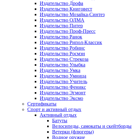
Издательство Дрофа
Издательство Книговест
Издательство Мозайка-Синтез
Издательство ОЛМА
Издательство Питер
Издательство Проф-Пресс
Издательство Ранок
Издательство Рипол-Классик
Издательство Робинс
Издательство Росмэн
Издательство Стрекоза
Издательство Улыбка
Издательство Умка
Издательство Умница
Издательство Учитель
Издательство Феникс
Издательство Эгмонт
Издательство Эксмо
Сертификаты
Спорт и активный отдых
Активный отдых
Батуты
Велосипеды, самокаты и скейтборды
Ветерки (флюгеры)
Водное оружие