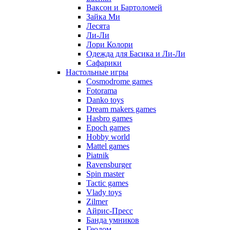
Ваксон и Бартоломей
Зайка Ми
Лесята
Ли-Ли
Лори Колори
Одежда для Басика и Ли-Ли
Сафарики
Настольные игры
Cosmodrome games
Fotorama
Danko toys
Dream makers games
Hasbro games
Epoch games
Hobby world
Mattel games
Piatnik
Ravensburger
Spin master
Tactic games
Vlady toys
Zilmer
Айрис-Пресс
Банда умников
Геодом