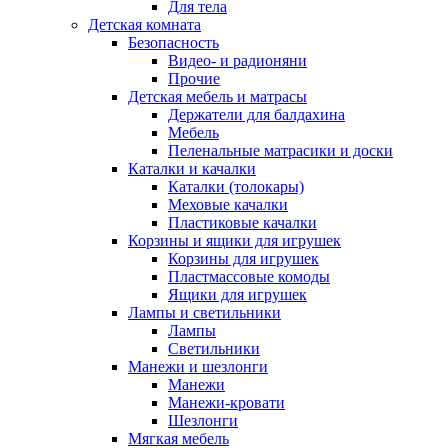
Для тела
Детская комната
Безопасность
Видео- и радионяни
Прочие
Детская мебель и матрасы
Держатели для балдахина
Мебель
Пеленальные матрасики и доски
Каталки и качалки
Каталки (толокары)
Меховые качалки
Пластиковые качалки
Корзины и ящики для игрушек
Корзины для игрушек
Пластмассовые комоды
Ящики для игрушек
Лампы и светильники
Лампы
Светильники
Манежи и шезлонги
Манежи
Манежи-кровати
Шезлонги
Мягкая мебель