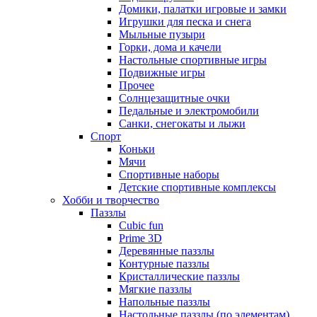
Домики, палатки игровые и замки
Игрушки для песка и снега
Мыльные пузыри
Горки, дома и качели
Настольные спортивные игры
Подвижные игры
Прочее
Солнцезащитные очки
Педальные и электромобили
Санки, снегокаты и лыжи
Спорт
Коньки
Мячи
Спортивные наборы
Детские спортивные комплексы
Хобби и творчество
Паззлы
Cubic fun
Prime 3D
Деревянные паззлы
Контурные паззлы
Кристаллические паззлы
Мягкие паззлы
Напольные паззлы
Настольные паззлы (по элементам)