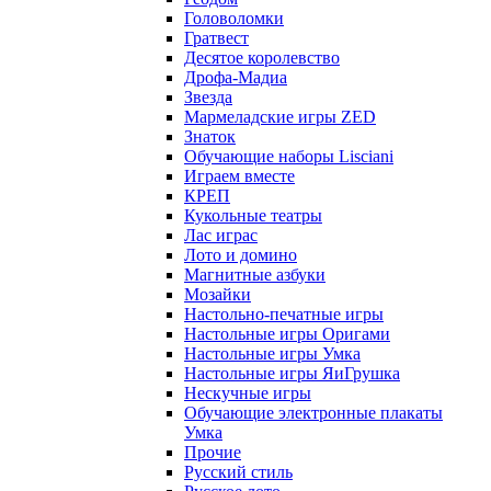
Головоломки
Гратвест
Десятое королевство
Дрофа-Мадиа
Звезда
Мармеладские игры ZED
Знаток
Обучающие наборы Lisciani
Играем вместе
КРЕП
Кукольные театры
Лас играс
Лото и домино
Магнитные азбуки
Мозайки
Настольно-печатные игры
Настольные игры Оригами
Настольные игры Умка
Настольные игры ЯиГрушка
Нескучные игры
Обучающие электронные плакаты
Умка
Прочие
Русский стиль