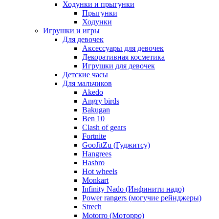
Ходунки и прыгунки
Прыгунки
Ходунки
Игрушки и игры
Для девочек
Аксессуары для девочек
Декоративная косметика
Игрушки для девочек
Детские часы
Для мальчиков
Akedo
Angry birds
Bakugan
Ben 10
Clash of gears
Fortnite
GooJitZu (Гуджитсу)
Hangrees
Hasbro
Hot wheels
Monkart
Infinity Nado (Инфинити надо)
Power rangers (могучие рейнджеры)
Strech
Motorro (Моторро)