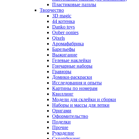
Пластиковые паззлы
Творчество
3D magic
44 котенка
Danko toys
Oober oonies
Qixels
Аромафабрика
Барельефы
Выжигание
Гелевые наклейки
Гончарные наборы
Гравюры
Домики-раскраски
Исследования и опыты
Картины по номерам
Квиллинг
Модели для склейки и сборки
Наборы и массы для лепки
Оригами
Оформительство
Поделки
Прочие
Рукоделие
Скрапбукинг