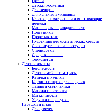
Грелки
Детская косметика
Для женщин
Для купания и умывания
Клеенки, наматрасники и впитывающие
пеленки
Маникюрные принадлежности
Подгузники
Прорезыватели
Пудреницы для косметических средств
Соски-пустышки и аксессуары
Спринцовки
Средства гигиены
Термометры
Детская комната
Безопасность
Детская мебель и матрасы
Каталки и качалки
Корзины и ящики для игрушек
Лампы и светильники
Манежи и шезлонги
Мягкая мебель
Ходунки и прыгунки
Игрушки и игры
Для девочек