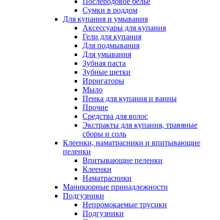
Послеродовое белье
Сумки в роддом
Для купания и умывания
Аксессуары для купания
Гели для купания
Для подмывания
Для умывания
Зубная паста
Зубные щетки
Ирригаторы
Мыло
Пенка для купания и ванны
Прочие
Средства для волос
Экстракты для купания, травяные
сборы и соль
Клеенки, наматрасники и впитывающие
пеленки
Впитывающие пеленки
Клеенки
Наматрасники
Маникюрные принадлежности
Подгузники
Непромокаемые трусики
Подгузники