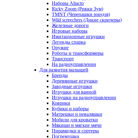
Наборы Altacto
Ricky Zoom (Рикки Зум)
TMNT (Черепашки ниндзя)
Wild screechers (Дикие скричеры)
Железные дороги
Игровые наборы
Имитационные игрушки
Легенды спарка
Оружие
Роботы и трансформеры
Транспорт
На радиоуправлении
Для развития малышей
Бренды
Деревянные игрушки
Заводные игрушки
Игрушки для ванной
Игрушки на радиоуправлении
Коврики
Кубики и наборы
Матрешки и неваляшки
Мобили для кроватки
Мякиши и мягкие мячи
Пирамидки и сортеры
Погремушки