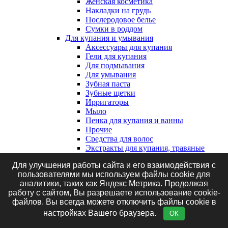
Женская косметика
Накладки на грудь
Послеродовое белье
Сумки в роддом
Для купания и умывания
Аксессуары для купания
Гели для купания
Для подмывания
Для умывания
Зубная паста
Зубные щетки
Ирригаторы
Мыло
Пенка для купания и ванны
Прочие
Средства для волос
Экстракты для купания, травяные
сборы и соль
Для улучшения работы сайта и его взаимодействия с
Клеенки, наматрасники и впитывающие
пользователями мы используем файлы cookie для
пеленки
аналитики, таких как Яндекс Метрика. Продолжая
Впитывающие пеленки
работу с сайтом, Вы разрешаете использование cookie-
Клеенки
файлов. Вы всегда можете отключить файлы cookie в
Наматрасники
Маникюрные принадлежности
настройках Вашего браузера.
ОК
Подгузники