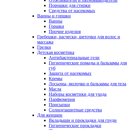
Отбеливатели и пятновыводители
Порошки для стирки
Средства от насекомых
Ванны и горшки
Ванны
Горшки
Прочие изделия
Гребешки, расчески, щеточки для волос и
массажа
Грелки
Детская косметика
Антибактериальные гели
Гигиенические помады и бальзамы для
губ
Защита от насекомых
Кремы
Лосьоны, молочко и бальзамы для тела
Масла
Наборы косметики для ухода
Парфюмерия
Присыпки
Солнцезащитные средства
Для женщин
Вкладыши и прокладки для груди
Гигиенические прокладки