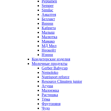
Peptamen
Semper
Similac
Амалтея
Беллакт
Винни
Кабрита
Малыш
Малютка
Мамако
МД Мил
Неокейт
Нэнни
Кондитерские изделия
Молочные продукты
Gerber Babycup
Nemoloko
Nutrisport reforce
Resource Clinutren junior
Агуша
Малоежка
Растишка
Тёма
Фрутоняня
Чудо