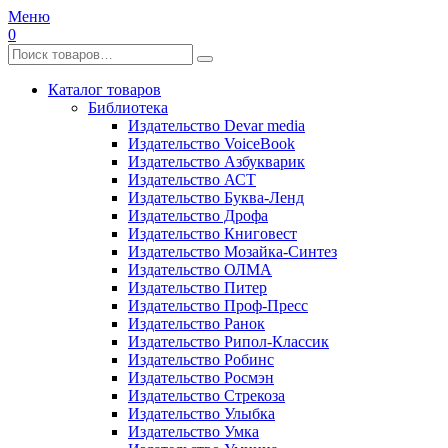
Меню
0
Каталог товаров
Библиотека
Издательство Devar media
Издательство VoiceBook
Издательство Азбукварик
Издательство АСТ
Издательство Буква-Ленд
Издательство Дрофа
Издательство Книговест
Издательство Мозайка-Синтез
Издательство ОЛМА
Издательство Питер
Издательство Проф-Пресс
Издательство Ранок
Издательство Рипол-Классик
Издательство Робинс
Издательство Росмэн
Издательство Стрекоза
Издательство Улыбка
Издательство Умка