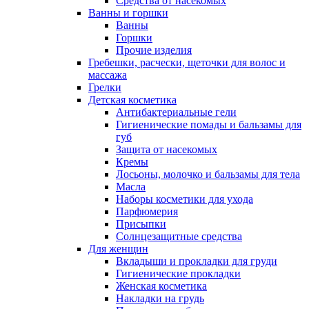
Средства от насекомых
Ванны и горшки
Ванны
Горшки
Прочие изделия
Гребешки, расчески, щеточки для волос и
массажа
Грелки
Детская косметика
Антибактериальные гели
Гигиенические помады и бальзамы для
губ
Защита от насекомых
Кремы
Лосьоны, молочко и бальзамы для тела
Масла
Наборы косметики для ухода
Парфюмерия
Присыпки
Солнцезащитные средства
Для женщин
Вкладыши и прокладки для груди
Гигиенические прокладки
Женская косметика
Накладки на грудь