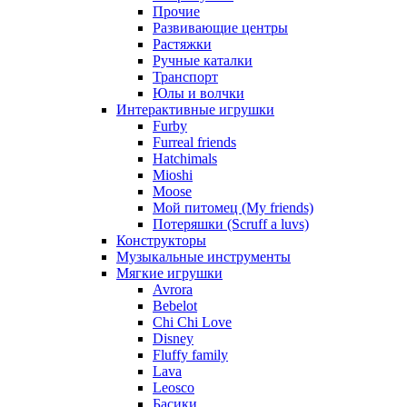
Прочие
Развивающие центры
Растяжки
Ручные каталки
Транспорт
Юлы и волчки
Интерактивные игрушки
Furby
Furreal friends
Hatchimals
Mioshi
Moose
Мой питомец (My friends)
Потеряшки (Scruff a luvs)
Конструкторы
Музыкальные инструменты
Мягкие игрушки
Avrora
Bebelot
Chi Chi Love
Disney
Fluffy family
Lava
Leosco
Басики