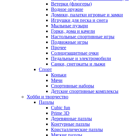
Ветерки (флюгеры)
Водное оружие
Домики, палатки игровые и замки
Игрушки для песка и снега
Мыльные пузыри
Горки, дома и качели
Настольные спортивные игры
Подвижные игры
Прочее
Солнцезащитные очки
Педальные и электромобили
Санки, снегокаты и лыжи
Спорт
Коньки
Мячи
Спортивные наборы
Детские спортивные комплексы
Хобби и творчество
Паззлы
Cubic fun
Prime 3D
Деревянные паззлы
Контурные паззлы
Кристаллические паззлы
Мягкие паззлы