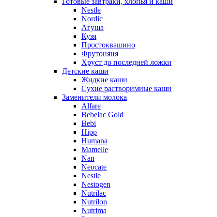
Готовые завтраки, хлопья и каши
Nestle
Nordic
Агуша
Кузя
Простоквашино
Фрутоняня
Хруст до последней ложки
Детские каши
Жидкие каши
Сухие растворимиые каши
Заменители молока
Alfare
Bebelac Gold
Bebi
Hipp
Humana
Mamelle
Nan
Neocate
Nestle
Nestogen
Nutrilac
Nutrilon
Nutrima