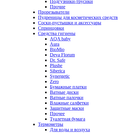
Подгузники-трусики
Прочие
Прорезыватели
Пудреницы для косметических средств
Соски-пустышки и аксессуары
Спринцовки
Средства гигиены
AQA baby
Aura
BioMio
Deva Florum
Dr. Safe
Plushe
Siberica
Synergetic
Zero
Бумажные платки
Ватные диски
Ватные палочки
Влажные салфетки
Защитные маски
Прочее
Туалетная бумага
Термометры
Для воды и воздуха