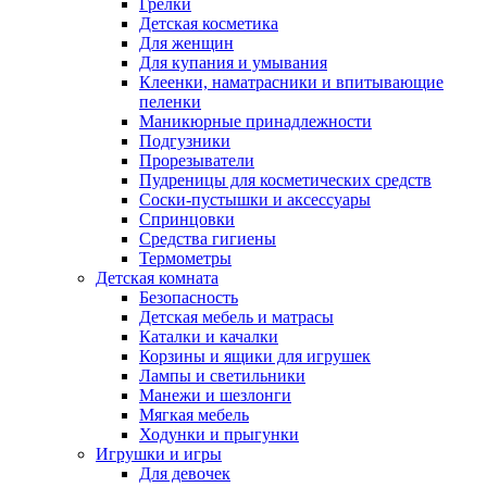
Грелки
Детская косметика
Для женщин
Для купания и умывания
Клеенки, наматрасники и впитывающие
пеленки
Маникюрные принадлежности
Подгузники
Прорезыватели
Пудреницы для косметических средств
Соски-пустышки и аксессуары
Спринцовки
Средства гигиены
Термометры
Детская комната
Безопасность
Детская мебель и матрасы
Каталки и качалки
Корзины и ящики для игрушек
Лампы и светильники
Манежи и шезлонги
Мягкая мебель
Ходунки и прыгунки
Игрушки и игры
Для девочек