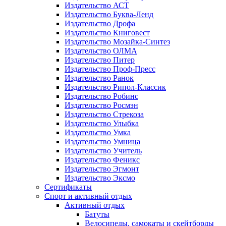
Издательство АСТ
Издательство Буква-Ленд
Издательство Дрофа
Издательство Книговест
Издательство Мозайка-Синтез
Издательство ОЛМА
Издательство Питер
Издательство Проф-Пресс
Издательство Ранок
Издательство Рипол-Классик
Издательство Робинс
Издательство Росмэн
Издательство Стрекоза
Издательство Улыбка
Издательство Умка
Издательство Умница
Издательство Учитель
Издательство Феникс
Издательство Эгмонт
Издательство Эксмо
Сертификаты
Спорт и активный отдых
Активный отдых
Батуты
Велосипеды, самокаты и скейтборды