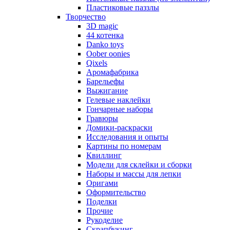
Пластиковые паззлы
Творчество
3D magic
44 котенка
Danko toys
Oober oonies
Qixels
Аромафабрика
Барельефы
Выжигание
Гелевые наклейки
Гончарные наборы
Гравюры
Домики-раскраски
Исследования и опыты
Картины по номерам
Квиллинг
Модели для склейки и сборки
Наборы и массы для лепки
Оригами
Оформительство
Поделки
Прочие
Рукоделие
Скрапбукинг