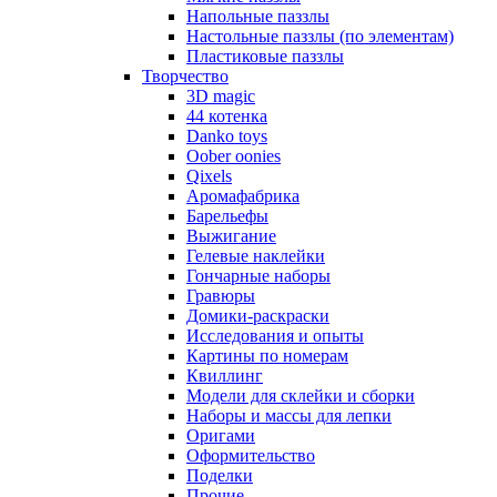
Напольные паззлы
Настольные паззлы (по элементам)
Пластиковые паззлы
Творчество
3D magic
44 котенка
Danko toys
Oober oonies
Qixels
Аромафабрика
Барельефы
Выжигание
Гелевые наклейки
Гончарные наборы
Гравюры
Домики-раскраски
Исследования и опыты
Картины по номерам
Квиллинг
Модели для склейки и сборки
Наборы и массы для лепки
Оригами
Оформительство
Поделки
Прочие