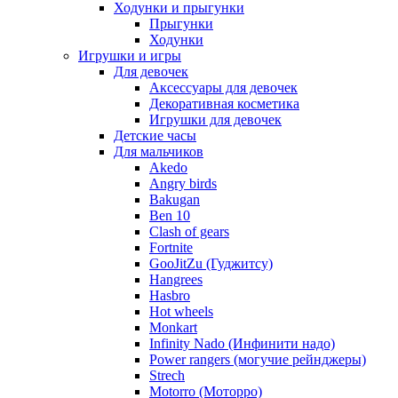
Ходунки и прыгунки
Прыгунки
Ходунки
Игрушки и игры
Для девочек
Аксессуары для девочек
Декоративная косметика
Игрушки для девочек
Детские часы
Для мальчиков
Akedo
Angry birds
Bakugan
Ben 10
Clash of gears
Fortnite
GooJitZu (Гуджитсу)
Hangrees
Hasbro
Hot wheels
Monkart
Infinity Nado (Инфинити надо)
Power rangers (могучие рейнджеры)
Strech
Motorro (Моторро)