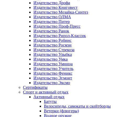
Издательство Дрофа
Издательство Книговест
Издательство Мозайка-Синтез
Издательство ОЛМА
Издательство Питер
Издательство Проф-Пресс
Издательство Ранок
Издательство Рипол-Классик
Издательство Робинс
Издательство Росмэн
Издательство Стрекоза
Издательство Улыбка
Издательство Умка
Издательство Умница
Издательство Учитель
Издательство Феникс
Издательство Эгмонт
Издательство Эксмо
Сертификаты
Спорт и активный отдых
Активный отдых
Батуты
Велосипеды, самокаты и скейтборды
Ветерки (флюгеры)
Водное оружие