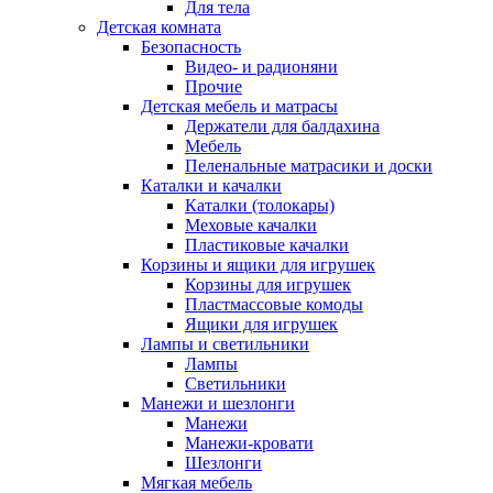
Для тела
Детская комната
Безопасность
Видео- и радионяни
Прочие
Детская мебель и матрасы
Держатели для балдахина
Мебель
Пеленальные матрасики и доски
Каталки и качалки
Каталки (толокары)
Меховые качалки
Пластиковые качалки
Корзины и ящики для игрушек
Корзины для игрушек
Пластмассовые комоды
Ящики для игрушек
Лампы и светильники
Лампы
Светильники
Манежи и шезлонги
Манежи
Манежи-кровати
Шезлонги
Мягкая мебель