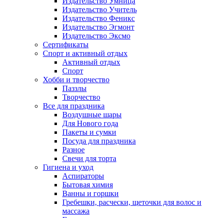
Издательство Умница
Издательство Учитель
Издательство Феникс
Издательство Эгмонт
Издательство Эксмо
Сертификаты
Спорт и активный отдых
Активный отдых
Спорт
Хобби и творчество
Паззлы
Творчество
Все для праздника
Воздушные шары
Для Нового года
Пакеты и сумки
Посуда для праздника
Разное
Свечи для торта
Гигиена и уход
Аспираторы
Бытовая химия
Ванны и горшки
Гребешки, расчески, щеточки для волос и
массажа