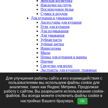
Женская косметика
Накладки на грудь
Послеродовое белье
Сумки в роддом
Для купания и умывания
Аксессуары для купания
Гели для купания
Для подмывания
Для умывания
Зубная паста
Зубные щетки
Ирригаторы
Мыло
Пенка для купания и ванны
Прочие
Средства для волос
Экстракты для купания, травяные
сборы и соль
Для улучшения работы сайта и его взаимодействия с
Клеенки, наматрасники и впитывающие
пользователями мы используем файлы cookie для
пеленки
аналитики, таких как Яндекс Метрика. Продолжая
Впитывающие пеленки
работу с сайтом, Вы разрешаете использование cookie-
Клеенки
файлов. Вы всегда можете отключить файлы cookie в
Наматрасники
Маникюрные принадлежности
настройках Вашего браузера.
ОК
Подгузники