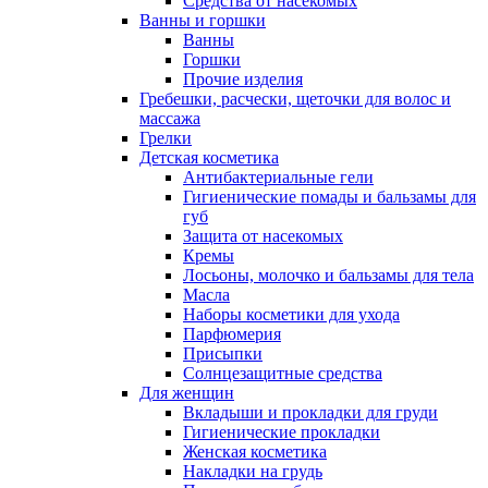
Средства от насекомых
Ванны и горшки
Ванны
Горшки
Прочие изделия
Гребешки, расчески, щеточки для волос и
массажа
Грелки
Детская косметика
Антибактериальные гели
Гигиенические помады и бальзамы для
губ
Защита от насекомых
Кремы
Лосьоны, молочко и бальзамы для тела
Масла
Наборы косметики для ухода
Парфюмерия
Присыпки
Солнцезащитные средства
Для женщин
Вкладыши и прокладки для груди
Гигиенические прокладки
Женская косметика
Накладки на грудь