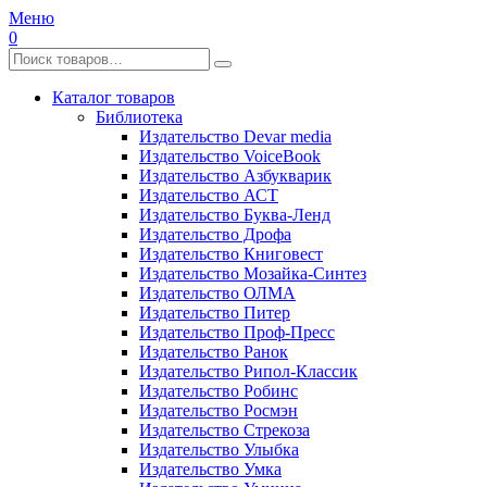
Меню
0
Каталог товаров
Библиотека
Издательство Devar media
Издательство VoiceBook
Издательство Азбукварик
Издательство АСТ
Издательство Буква-Ленд
Издательство Дрофа
Издательство Книговест
Издательство Мозайка-Синтез
Издательство ОЛМА
Издательство Питер
Издательство Проф-Пресс
Издательство Ранок
Издательство Рипол-Классик
Издательство Робинс
Издательство Росмэн
Издательство Стрекоза
Издательство Улыбка
Издательство Умка