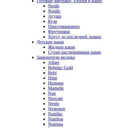
Готовые завтраки, хлопья и каши
Nestle
Nordic
Агуша
Кузя
Простоквашино
Фрутоняня
Хруст до последней ложки
Детские каши
Жидкие каши
Сухие растворимиые каши
Заменители молока
Alfare
Bebelac Gold
Bebi
Hipp
Humana
Mamelle
Nan
Neocate
Nestle
Nestogen
Nutrilac
Nutrilon
Nutrima