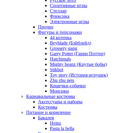
Русское лото
Спортивные игры
Стеллар
Флексика
Электронные игры
Прочие
Фигуры и персонажи
44 котенка
Beyblade (Бэйблейд)
Grossery gang
Garry Potter (Гарри Поттер)
Hatchimals
Mighty beanz (Крутые бобы)
Stikbot
Toy story (История игрушек)
Zhu zhu pets
Кошечки-собачки
Монсики
Карнавальные костюмы
Аксессуары и наборы
Костюмы
Питание и кормление
Бакалея
Heinz
Pasta la bella