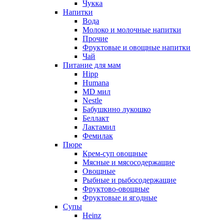
Чукка
Напитки
Вода
Молоко и молочные напитки
Прочие
Фруктовые и овощные напитки
Чай
Питание для мам
Hipp
Humana
MD мил
Nestle
Бабушкино лукошко
Беллакт
Лактамил
Фемилак
Пюре
Крем-суп овощные
Мясные и мясосодержащие
Овощные
Рыбные и рыбосодержащие
Фруктово-овощные
Фруктовые и ягодные
Супы
Heinz