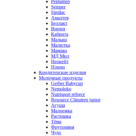
Peptamen
Semper
Similac
Амалтея
Беллакт
Винни
Кабрита
Малыш
Малютка
Мамако
МД Мил
Неокейт
Нэнни
Кондитерские изделия
Молочные продукты
Gerber Babycup
Nemoloko
Nutrisport reforce
Resource Clinutren junior
Агуша
Малоежка
Растишка
Тёма
Фрутоняня
Чудо