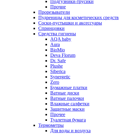
Подгузники-трусики
Прочие
Прорезыватели
Пудреницы для косметических средств
Соски-пустышки и аксессуары
Спринцовки
Средства гигиены
AQA baby
Aura
BioMio
Deva Florum
Dr. Safe
Plushe
Siberica
Synergetic
Zero
Бумажные платки
Ватные диски
Ватные палочки
Влажные салфетки
Защитные маски
Прочее
Туалетная бумага
Термометры
Для воды и воздуха