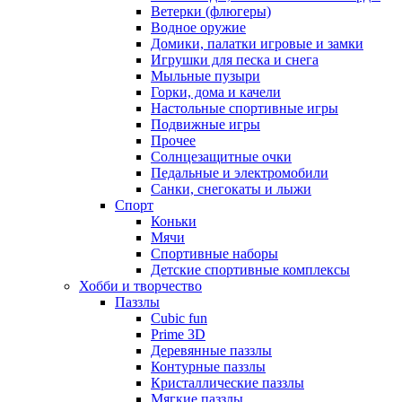
Ветерки (флюгеры)
Водное оружие
Домики, палатки игровые и замки
Игрушки для песка и снега
Мыльные пузыри
Горки, дома и качели
Настольные спортивные игры
Подвижные игры
Прочее
Солнцезащитные очки
Педальные и электромобили
Санки, снегокаты и лыжи
Спорт
Коньки
Мячи
Спортивные наборы
Детские спортивные комплексы
Хобби и творчество
Паззлы
Cubic fun
Prime 3D
Деревянные паззлы
Контурные паззлы
Кристаллические паззлы
Мягкие паззлы