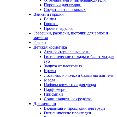
Отбеливатели и пятновыводители
Порошки для стирки
Средства от насекомых
Ванны и горшки
Ванны
Горшки
Прочие изделия
Гребешки, расчески, щеточки для волос и
массажа
Грелки
Детская косметика
Антибактериальные гели
Гигиенические помады и бальзамы для
губ
Защита от насекомых
Кремы
Лосьоны, молочко и бальзамы для тела
Масла
Наборы косметики для ухода
Парфюмерия
Присыпки
Солнцезащитные средства
Для женщин
Вкладыши и прокладки для груди
Гигиенические прокладки