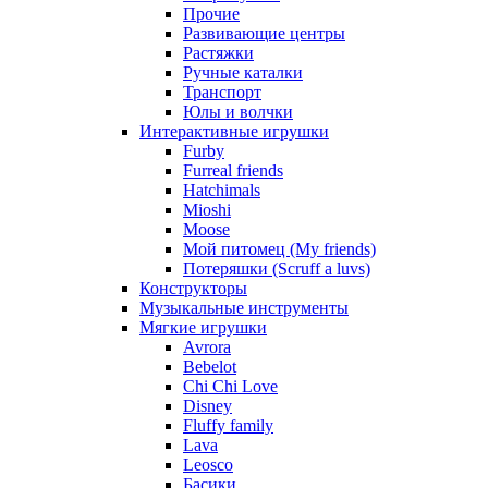
Прочие
Развивающие центры
Растяжки
Ручные каталки
Транспорт
Юлы и волчки
Интерактивные игрушки
Furby
Furreal friends
Hatchimals
Mioshi
Moose
Мой питомец (My friends)
Потеряшки (Scruff a luvs)
Конструкторы
Музыкальные инструменты
Мягкие игрушки
Avrora
Bebelot
Chi Chi Love
Disney
Fluffy family
Lava
Leosco
Басики