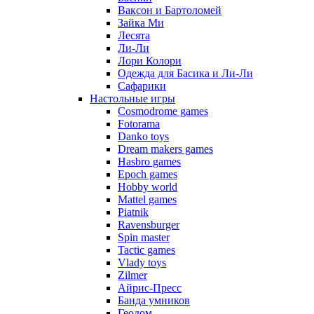
Ваксон и Бартоломей
Зайка Ми
Лесята
Ли-Ли
Лори Колори
Одежда для Басика и Ли-Ли
Сафарики
Настольные игры
Cosmodrome games
Fotorama
Danko toys
Dream makers games
Hasbro games
Epoch games
Hobby world
Mattel games
Piatnik
Ravensburger
Spin master
Tactic games
Vlady toys
Zilmer
Айрис-Пресс
Банда умников
Геодом