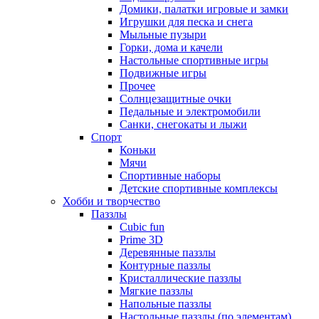
Домики, палатки игровые и замки
Игрушки для песка и снега
Мыльные пузыри
Горки, дома и качели
Настольные спортивные игры
Подвижные игры
Прочее
Солнцезащитные очки
Педальные и электромобили
Санки, снегокаты и лыжи
Спорт
Коньки
Мячи
Спортивные наборы
Детские спортивные комплексы
Хобби и творчество
Паззлы
Cubic fun
Prime 3D
Деревянные паззлы
Контурные паззлы
Кристаллические паззлы
Мягкие паззлы
Напольные паззлы
Настольные паззлы (по элементам)