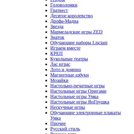
Головоломки
Гратвест
Десятое королевство
Дрофа-Мадиа
Звезда
Мармеладские игры ZED
Знаток
Обучающие наборы Lisciani
Играем вместе
КРЕП
Кукольные театры
Лас играс
Лото и домино
Магнитные азбуки
Мозайки
Настольно-печатные игры
Настольные игры Оригами
Настольные игры Умка
Настольные игры ЯиГрушка
Нескучные игры
Обучающие электронные плакаты
Умка
Прочие
Русский стиль