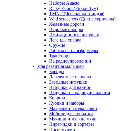
Наборы Altacto
Ricky Zoom (Рикки Зум)
TMNT (Черепашки ниндзя)
Wild screechers (Дикие скричеры)
Железные дороги
Игровые наборы
Имитационные игрушки
Легенды спарка
Оружие
Роботы и трансформеры
Транспорт
На радиоуправлении
Для развития малышей
Бренды
Деревянные игрушки
Заводные игрушки
Игрушки для ванной
Игрушки на радиоуправлении
Коврики
Кубики и наборы
Матрешки и неваляшки
Мобили для кроватки
Мякиши и мягкие мячи
Пирамидки и сортеры
Погремушки