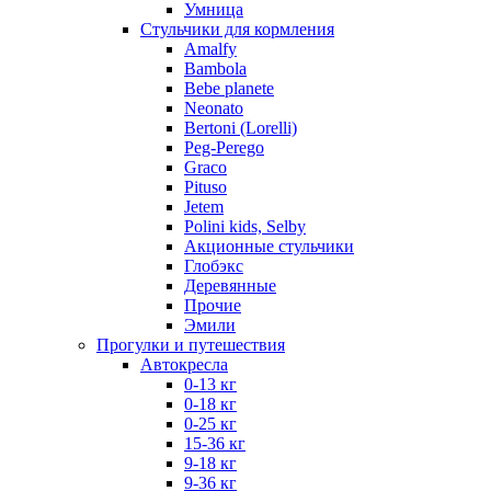
Умница
Стульчики для кормления
Amalfy
Bambola
Bebe planete
Neonato
Bertoni (Lorelli)
Peg-Perego
Graco
Pituso
Jetem
Polini kids, Selby
Акционные стульчики
Глобэкс
Деревянные
Прочие
Эмили
Прогулки и путешествия
Автокресла
0-13 кг
0-18 кг
0-25 кг
15-36 кг
9-18 кг
9-36 кг