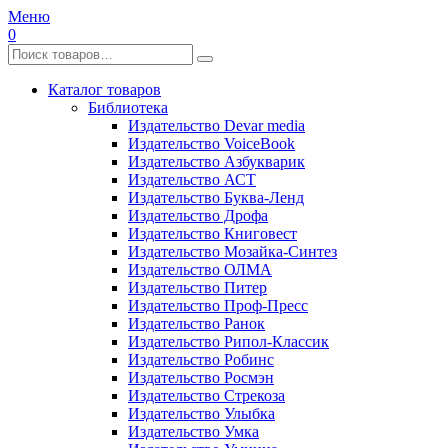
Меню
0
Каталог товаров
Библиотека
Издательство Devar media
Издательство VoiceBook
Издательство Азбукварик
Издательство АСТ
Издательство Буква-Ленд
Издательство Дрофа
Издательство Книговест
Издательство Мозайка-Синтез
Издательство ОЛМА
Издательство Питер
Издательство Проф-Пресс
Издательство Ранок
Издательство Рипол-Классик
Издательство Робинс
Издательство Росмэн
Издательство Стрекоза
Издательство Улыбка
Издательство Умка