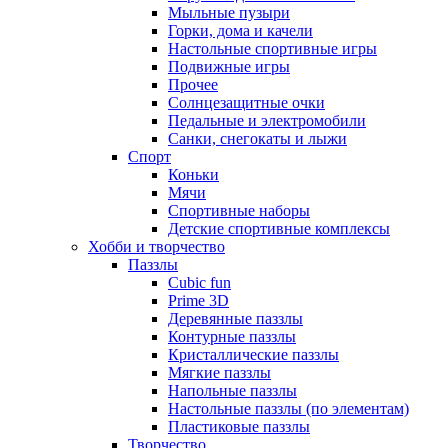
Мыльные пузыри
Горки, дома и качели
Настольные спортивные игры
Подвижные игры
Прочее
Солнцезащитные очки
Педальные и электромобили
Санки, снегокаты и лыжи
Спорт
Коньки
Мячи
Спортивные наборы
Детские спортивные комплексы
Хобби и творчество
Паззлы
Cubic fun
Prime 3D
Деревянные паззлы
Контурные паззлы
Кристаллические паззлы
Мягкие паззлы
Напольные паззлы
Настольные паззлы (по элементам)
Пластиковые паззлы
Творчество