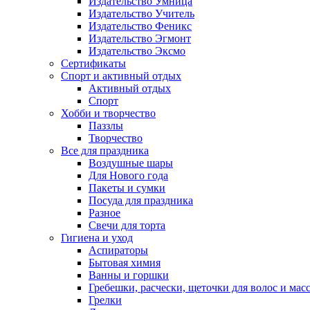
Издательство Умница
Издательство Учитель
Издательство Феникс
Издательство Эгмонт
Издательство Эксмо
Сертификаты
Спорт и активный отдых
Активный отдых
Спорт
Хобби и творчество
Паззлы
Творчество
Все для праздника
Воздушные шары
Для Нового года
Пакеты и сумки
Посуда для праздника
Разное
Свечи для торта
Гигиена и уход
Аспираторы
Бытовая химия
Ванны и горшки
Гребешки, расчески, щеточки для волос и мас
Грелки