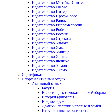
Издательство Мозайка-Синтез
Издательство ОЛМА
Издательство Питер
Издательство Проф-Пресс
Издательство Ранок
Издательство Рипол-Классик
Издательство Робинс
Издательство Росмэн
Издательство Стрекоза
Издательство Улыбка
Издательство Умка
Издательство Умница
Издательство Учитель
Издательство Феникс
Издательство Эгмонт
Издательство Эксмо
Сертификаты
Спорт и активный отдых
Активный отдых
Батуты
Велосипеды, самокаты и скейтборды
Ветерки (флюгеры)
Водное оружие
Домики, палатки игровые и замки
Игрушки для песка и снега