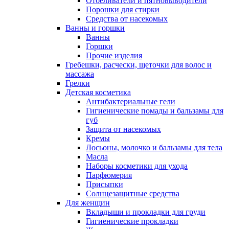
Отбеливатели и пятновыводители
Порошки для стирки
Средства от насекомых
Ванны и горшки
Ванны
Горшки
Прочие изделия
Гребешки, расчески, щеточки для волос и
массажа
Грелки
Детская косметика
Антибактериальные гели
Гигиенические помады и бальзамы для
губ
Защита от насекомых
Кремы
Лосьоны, молочко и бальзамы для тела
Масла
Наборы косметики для ухода
Парфюмерия
Присыпки
Солнцезащитные средства
Для женщин
Вкладыши и прокладки для груди
Гигиенические прокладки