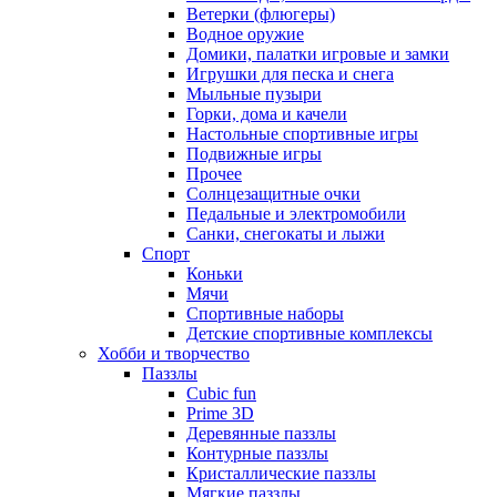
Ветерки (флюгеры)
Водное оружие
Домики, палатки игровые и замки
Игрушки для песка и снега
Мыльные пузыри
Горки, дома и качели
Настольные спортивные игры
Подвижные игры
Прочее
Солнцезащитные очки
Педальные и электромобили
Санки, снегокаты и лыжи
Спорт
Коньки
Мячи
Спортивные наборы
Детские спортивные комплексы
Хобби и творчество
Паззлы
Cubic fun
Prime 3D
Деревянные паззлы
Контурные паззлы
Кристаллические паззлы
Мягкие паззлы