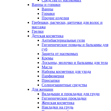
Средства от насекомых
Ванны и горшки
Ванны
Горшки
Прочие изделия
Гребешки, расчески, щеточки для волос и
массажа
Грелки
Детская косметика
Антибактериальные гели
Гигиенические помады и бальзамы для
губ
Защита от насекомых
Кремы
Лосьоны, молочко и бальзамы для тела
Масла
Наборы косметики для ухода
Парфюмерия
Присыпки
Солнцезащитные средства
Для женщин
Вкладыши и прокладки для груди
Гигиенические прокладки
Женская косметика
Накладки на грудь