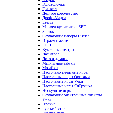
Головоломки
Гратвест
Десятое королевство
Дрофа-Мадиа
Звезда
Мармеладские игры ZED
Знаток
Обучающие наборы Lisciani
Играем вместе
КРЕП
Кукольные театры
Лас играс
Лото и домино
Магнитные азбуки
Мозайки
Настольно-печатные игры
Настольные игры Оригами
Настольные игры Умка
Настольные игры ЯиГрушка
Нескучные игры
Обучающие электронные плакаты
Умка
Прочие
Русский стиль