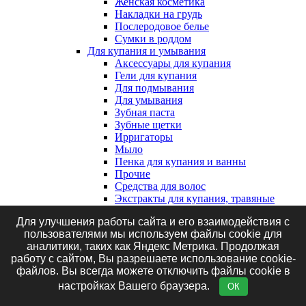
Женская косметика
Накладки на грудь
Послеродовое белье
Сумки в роддом
Для купания и умывания
Аксессуары для купания
Гели для купания
Для подмывания
Для умывания
Зубная паста
Зубные щетки
Ирригаторы
Мыло
Пенка для купания и ванны
Прочие
Средства для волос
Экстракты для купания, травяные
сборы и соль
Для улучшения работы сайта и его взаимодействия с
Клеенки, наматрасники и впитывающие
пользователями мы используем файлы cookie для
пеленки
аналитики, таких как Яндекс Метрика. Продолжая
Впитывающие пеленки
работу с сайтом, Вы разрешаете использование cookie-
Клеенки
файлов. Вы всегда можете отключить файлы cookie в
Наматрасники
Маникюрные принадлежности
настройках Вашего браузера.
ОК
Подгузники