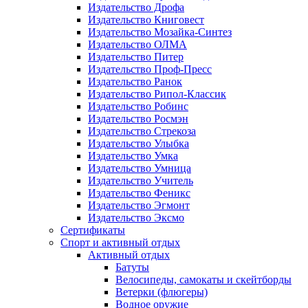
Издательство Дрофа
Издательство Книговест
Издательство Мозайка-Синтез
Издательство ОЛМА
Издательство Питер
Издательство Проф-Пресс
Издательство Ранок
Издательство Рипол-Классик
Издательство Робинс
Издательство Росмэн
Издательство Стрекоза
Издательство Улыбка
Издательство Умка
Издательство Умница
Издательство Учитель
Издательство Феникс
Издательство Эгмонт
Издательство Эксмо
Сертификаты
Спорт и активный отдых
Активный отдых
Батуты
Велосипеды, самокаты и скейтборды
Ветерки (флюгеры)
Водное оружие