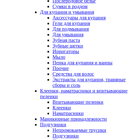
Послеродовое белье
Сумки в роддом
Для купания и умывания
Аксессуары для купания
Гели для купания
Для подмывания
Для умывания
Зубная паста
Зубные щетки
Ирригаторы
Мыло
Пенка для купания и ванны
Прочие
Средства для волос
Экстракты для купания, травяные
сборы и соль
Клеенки, наматрасники и впитывающие
пеленки
Впитывающие пеленки
Клеенки
Наматрасники
Маникюрные принадлежности
Подгузники
Непромокаемые трусики
Подгузники