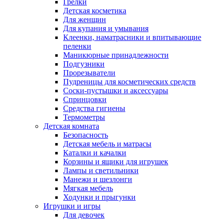
Грелки
Детская косметика
Для женщин
Для купания и умывания
Клеенки, наматрасники и впитывающие
пеленки
Маникюрные принадлежности
Подгузники
Прорезыватели
Пудреницы для косметических средств
Соски-пустышки и аксессуары
Спринцовки
Средства гигиены
Термометры
Детская комната
Безопасность
Детская мебель и матрасы
Каталки и качалки
Корзины и ящики для игрушек
Лампы и светильники
Манежи и шезлонги
Мягкая мебель
Ходунки и прыгунки
Игрушки и игры
Для девочек