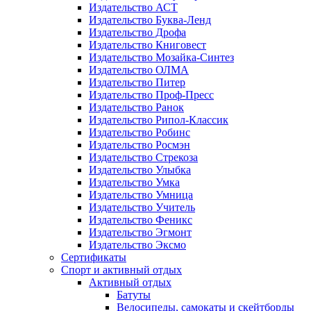
Издательство АСТ
Издательство Буква-Ленд
Издательство Дрофа
Издательство Книговест
Издательство Мозайка-Синтез
Издательство ОЛМА
Издательство Питер
Издательство Проф-Пресс
Издательство Ранок
Издательство Рипол-Классик
Издательство Робинс
Издательство Росмэн
Издательство Стрекоза
Издательство Улыбка
Издательство Умка
Издательство Умница
Издательство Учитель
Издательство Феникс
Издательство Эгмонт
Издательство Эксмо
Сертификаты
Спорт и активный отдых
Активный отдых
Батуты
Велосипеды, самокаты и скейтборды