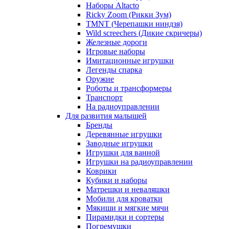
Наборы Altacto
Ricky Zoom (Рикки Зум)
TMNT (Черепашки ниндзя)
Wild screechers (Дикие скричеры)
Железные дороги
Игровые наборы
Имитационные игрушки
Легенды спарка
Оружие
Роботы и трансформеры
Транспорт
На радиоуправлении
Для развития малышей
Бренды
Деревянные игрушки
Заводные игрушки
Игрушки для ванной
Игрушки на радиоуправлении
Коврики
Кубики и наборы
Матрешки и неваляшки
Мобили для кроватки
Мякиши и мягкие мячи
Пирамидки и сортеры
Погремушки