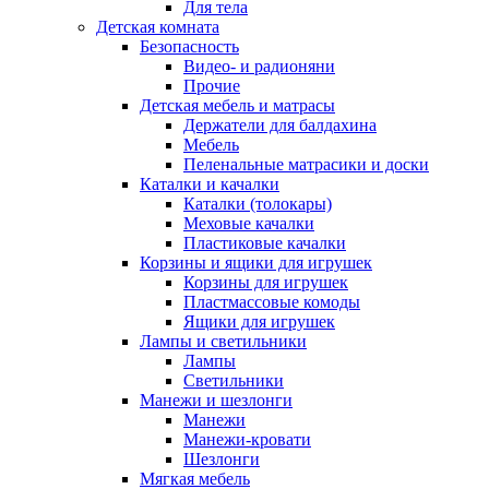
Для тела
Детская комната
Безопасность
Видео- и радионяни
Прочие
Детская мебель и матрасы
Держатели для балдахина
Мебель
Пеленальные матрасики и доски
Каталки и качалки
Каталки (толокары)
Меховые качалки
Пластиковые качалки
Корзины и ящики для игрушек
Корзины для игрушек
Пластмассовые комоды
Ящики для игрушек
Лампы и светильники
Лампы
Светильники
Манежи и шезлонги
Манежи
Манежи-кровати
Шезлонги
Мягкая мебель