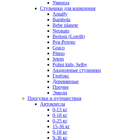
Умница
Стульчики для кормления
Amalfy
Bambola
Bebe planete
Neonato
Bertoni (Lorelli)
Peg-Perego
Graco
Pituso
Jetem
Polini kids, Selby
Акционные стульчики
Глобэкс
Деревянные
Прочие
Эмили
Прогулки и путешествия
Автокресла
0-13 кг
0-18 кг
0-25 кг
15-36 кг
9-18 кг
9-36 кг