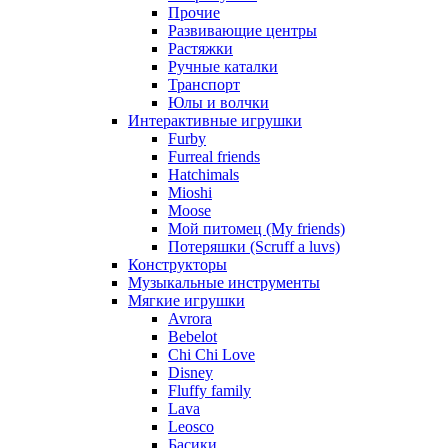
Прочие
Развивающие центры
Растяжки
Ручные каталки
Транспорт
Юлы и волчки
Интерактивные игрушки
Furby
Furreal friends
Hatchimals
Mioshi
Moose
Мой питомец (My friends)
Потеряшки (Scruff a luvs)
Конструкторы
Музыкальные инструменты
Мягкие игрушки
Avrora
Bebelot
Chi Chi Love
Disney
Fluffy family
Lava
Leosco
Басики