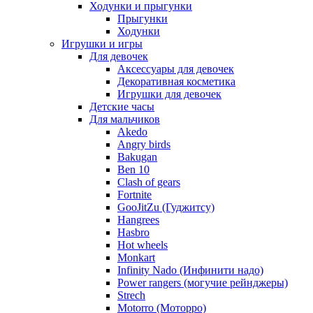
Ходунки и прыгунки
Прыгунки
Ходунки
Игрушки и игры
Для девочек
Аксессуары для девочек
Декоративная косметика
Игрушки для девочек
Детские часы
Для мальчиков
Akedo
Angry birds
Bakugan
Ben 10
Clash of gears
Fortnite
GooJitZu (Гуджитсу)
Hangrees
Hasbro
Hot wheels
Monkart
Infinity Nado (Инфинити надо)
Power rangers (могучие рейнджеры)
Strech
Motorro (Моторро)