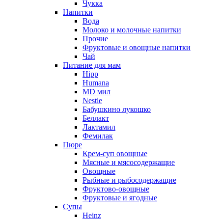
Чукка
Напитки
Вода
Молоко и молочные напитки
Прочие
Фруктовые и овощные напитки
Чай
Питание для мам
Hipp
Humana
MD мил
Nestle
Бабушкино лукошко
Беллакт
Лактамил
Фемилак
Пюре
Крем-суп овощные
Мясные и мясосодержащие
Овощные
Рыбные и рыбосодержащие
Фруктово-овощные
Фруктовые и ягодные
Супы
Heinz