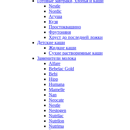
Готовые завтраки, хлопья и каши
Nestle
Nordic
Агуша
Кузя
Простоквашино
Фрутоняня
Хруст до последней ложки
Детские каши
Жидкие каши
Сухие растворимиые каши
Заменители молока
Alfare
Bebelac Gold
Bebi
Hipp
Humana
Mamelle
Nan
Neocate
Nestle
Nestogen
Nutrilac
Nutrilon
Nutrima