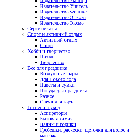
Издательство Умница
Издательство Учитель
Издательство Феникс
Издательство Эгмонт
Издательство Эксмо
Сертификаты
Спорт и активный отдых
Активный отдых
Спорт
Хобби и творчество
Паззлы
Творчество
Все для праздника
Воздушные шары
Для Нового года
Пакеты и сумки
Посуда для праздника
Разное
Свечи для торта
Гигиена и уход
Аспираторы
Бытовая химия
Ванны и горшки
Гребешки, расчески, щеточки для волос и
массажа