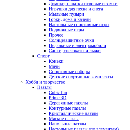
Домики, палатки игровые и замки
Игрушки для песка и снега
Мыльные пузыри
Горки, дома и качели
Настольные спортивные игры
Подвижные игры
Прочее
Солнцезащитные очки
Педальные и электромобили
Санки, снегокаты и лыжи
Спорт
Коньки
Мячи
Спортивные наборы
Детские спортивные комплексы
Хобби и творчество
Паззлы
Cubic fun
Prime 3D
Деревянные паззлы
Контурные паззлы
Кристаллические паззлы
Мягкие паззлы
Напольные паззлы
Настольные паззлы (по элементам)