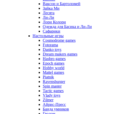
Ваксон и Бартоломей
Зайка Ми
Лесята
Ли-Ли
Лори Колори
Одежда для Басика и Ли-Ли
Сафарики
Настольные игры
Cosmodrome games
Fotorama
Danko toys
Dream makers games
Hasbro games
Epoch games
Hobby world
Mattel games
Piatnik
Ravensburger
Spin master
Tactic games
Vlady toys
Zilmer
Айрис-Пресс
Банда умников
Геодом