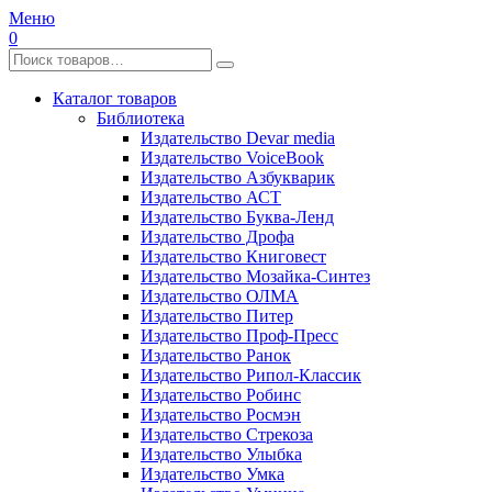
Меню
0
Каталог товаров
Библиотека
Издательство Devar media
Издательство VoiceBook
Издательство Азбукварик
Издательство АСТ
Издательство Буква-Ленд
Издательство Дрофа
Издательство Книговест
Издательство Мозайка-Синтез
Издательство ОЛМА
Издательство Питер
Издательство Проф-Пресс
Издательство Ранок
Издательство Рипол-Классик
Издательство Робинс
Издательство Росмэн
Издательство Стрекоза
Издательство Улыбка
Издательство Умка