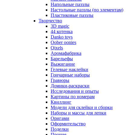
Напольные паззлы
Настольные паззлы (по элементам)
Пластиковые паззлы
Творчество
3D magic
44 котенка
Danko toys
Oober oonies
Qixels
Аромафабрика
Барельефы
Выжигание
Гелевые наклейки
Гончарные наборы
Гравюры
Домики-раскраски
Исследования и опыты
Картины по номерам
Квиллинг
Модели для склейки и сборки
Наборы и массы для лепки
Оригами
Оформительство
Поделки
Прочие