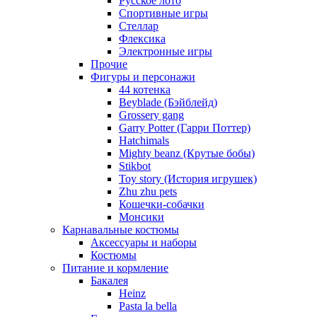
Русское лото
Спортивные игры
Стеллар
Флексика
Электронные игры
Прочие
Фигуры и персонажи
44 котенка
Beyblade (Бэйблейд)
Grossery gang
Garry Potter (Гарри Поттер)
Hatchimals
Mighty beanz (Крутые бобы)
Stikbot
Toy story (История игрушек)
Zhu zhu pets
Кошечки-собачки
Монсики
Карнавальные костюмы
Аксессуары и наборы
Костюмы
Питание и кормление
Бакалея
Heinz
Pasta la bella