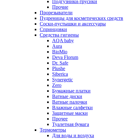
Подгузники-трусики
Прочие
Прорезыватели
Пудреницы для косметических средств
Соски-пустышки и аксессуары
Спринцовки
Средства гигиены
AQA baby
Aura
BioMio
Deva Florum
Dr. Safe
Plushe
Siberica
Synergetic
Zero
Бумажные платки
Ватные диски
Ватные палочки
Влажные салфетки
Защитные маски
Прочее
Туалетная бумага
Термометры
Для воды и воздуха