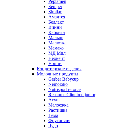
Peptamen
Semper
Similac
Амалтея
Беллакт
Винни
Кабрита
Малыш
Малютка
Мамако
МД Мил
Неокейт
Нэнни
Кондитерские изделия
Молочные продукты
Gerber Babycup
Nemoloko
Nutrisport reforce
Resource Clinutren junior
Агуша
Малоежка
Растишка
Тёма
Фрутоняня
Чудо