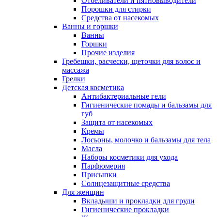
Отбеливатели и пятновыводители
Порошки для стирки
Средства от насекомых
Ванны и горшки
Ванны
Горшки
Прочие изделия
Гребешки, расчески, щеточки для волос и
массажа
Грелки
Детская косметика
Антибактериальные гели
Гигиенические помады и бальзамы для
губ
Защита от насекомых
Кремы
Лосьоны, молочко и бальзамы для тела
Масла
Наборы косметики для ухода
Парфюмерия
Присыпки
Солнцезащитные средства
Для женщин
Вкладыши и прокладки для груди
Гигиенические прокладки