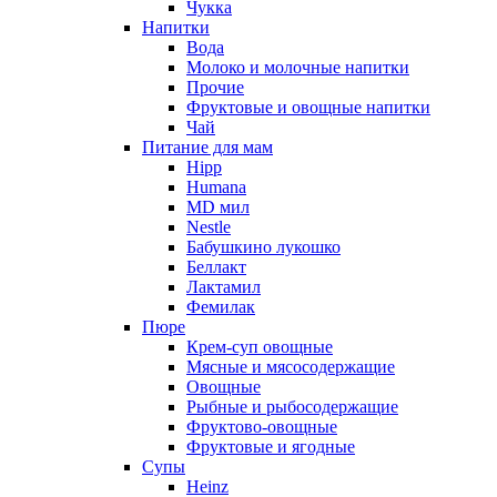
Чукка
Напитки
Вода
Молоко и молочные напитки
Прочие
Фруктовые и овощные напитки
Чай
Питание для мам
Hipp
Humana
MD мил
Nestle
Бабушкино лукошко
Беллакт
Лактамил
Фемилак
Пюре
Крем-суп овощные
Мясные и мясосодержащие
Овощные
Рыбные и рыбосодержащие
Фруктово-овощные
Фруктовые и ягодные
Супы
Heinz