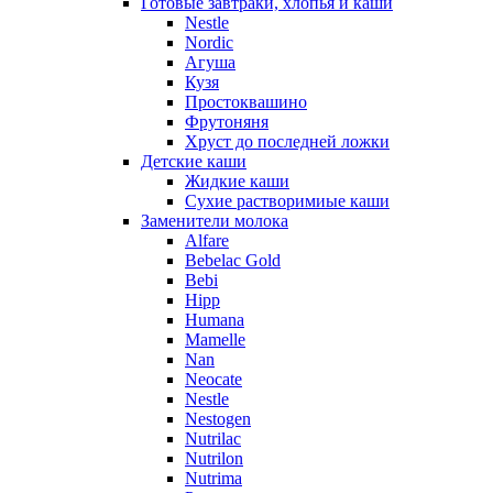
Готовые завтраки, хлопья и каши
Nestle
Nordic
Агуша
Кузя
Простоквашино
Фрутоняня
Хруст до последней ложки
Детские каши
Жидкие каши
Сухие растворимиые каши
Заменители молока
Alfare
Bebelac Gold
Bebi
Hipp
Humana
Mamelle
Nan
Neocate
Nestle
Nestogen
Nutrilac
Nutrilon
Nutrima