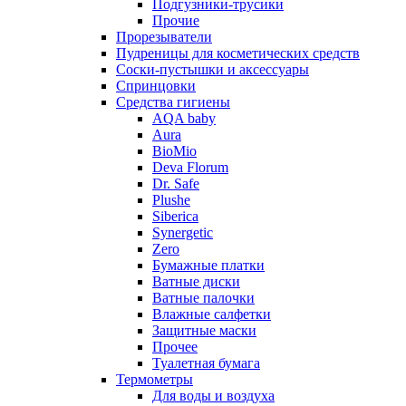
Подгузники-трусики
Прочие
Прорезыватели
Пудреницы для косметических средств
Соски-пустышки и аксессуары
Спринцовки
Средства гигиены
AQA baby
Aura
BioMio
Deva Florum
Dr. Safe
Plushe
Siberica
Synergetic
Zero
Бумажные платки
Ватные диски
Ватные палочки
Влажные салфетки
Защитные маски
Прочее
Туалетная бумага
Термометры
Для воды и воздуха