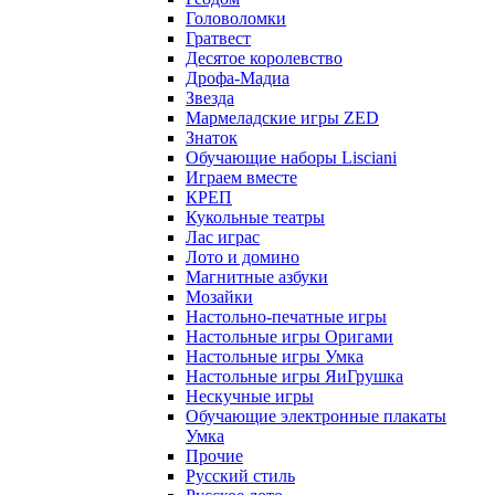
Головоломки
Гратвест
Десятое королевство
Дрофа-Мадиа
Звезда
Мармеладские игры ZED
Знаток
Обучающие наборы Lisciani
Играем вместе
КРЕП
Кукольные театры
Лас играс
Лото и домино
Магнитные азбуки
Мозайки
Настольно-печатные игры
Настольные игры Оригами
Настольные игры Умка
Настольные игры ЯиГрушка
Нескучные игры
Обучающие электронные плакаты
Умка
Прочие
Русский стиль