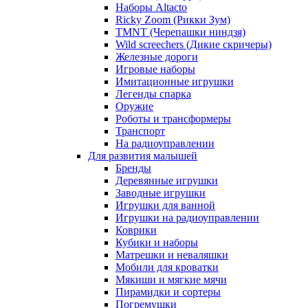
Наборы Altacto
Ricky Zoom (Рикки Зум)
TMNT (Черепашки ниндзя)
Wild screechers (Дикие скричеры)
Железные дороги
Игровые наборы
Имитационные игрушки
Легенды спарка
Оружие
Роботы и трансформеры
Транспорт
На радиоуправлении
Для развития малышей
Бренды
Деревянные игрушки
Заводные игрушки
Игрушки для ванной
Игрушки на радиоуправлении
Коврики
Кубики и наборы
Матрешки и неваляшки
Мобили для кроватки
Мякиши и мягкие мячи
Пирамидки и сортеры
Погремушки