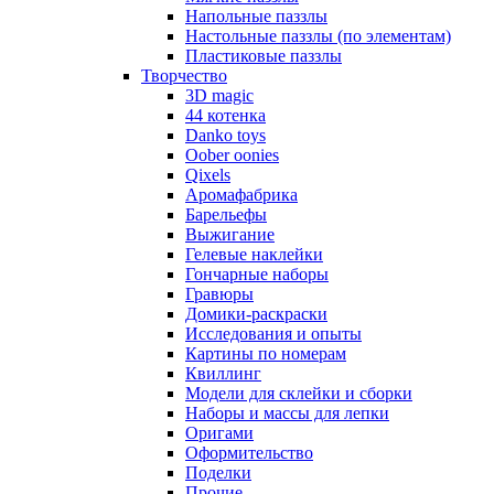
Напольные паззлы
Настольные паззлы (по элементам)
Пластиковые паззлы
Творчество
3D magic
44 котенка
Danko toys
Oober oonies
Qixels
Аромафабрика
Барельефы
Выжигание
Гелевые наклейки
Гончарные наборы
Гравюры
Домики-раскраски
Исследования и опыты
Картины по номерам
Квиллинг
Модели для склейки и сборки
Наборы и массы для лепки
Оригами
Оформительство
Поделки
Прочие