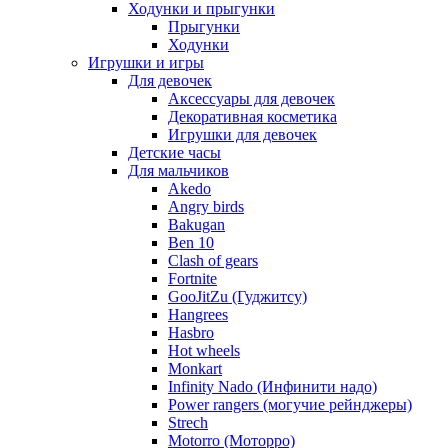
Ходунки и прыгунки
Прыгунки
Ходунки
Игрушки и игры
Для девочек
Аксессуары для девочек
Декоративная косметика
Игрушки для девочек
Детские часы
Для мальчиков
Akedo
Angry birds
Bakugan
Ben 10
Clash of gears
Fortnite
GooJitZu (Гуджитсу)
Hangrees
Hasbro
Hot wheels
Monkart
Infinity Nado (Инфинити надо)
Power rangers (могучие рейнджеры)
Strech
Motorro (Моторро)