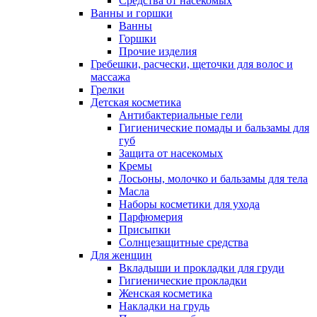
Средства от насекомых
Ванны и горшки
Ванны
Горшки
Прочие изделия
Гребешки, расчески, щеточки для волос и
массажа
Грелки
Детская косметика
Антибактериальные гели
Гигиенические помады и бальзамы для
губ
Защита от насекомых
Кремы
Лосьоны, молочко и бальзамы для тела
Масла
Наборы косметики для ухода
Парфюмерия
Присыпки
Солнцезащитные средства
Для женщин
Вкладыши и прокладки для груди
Гигиенические прокладки
Женская косметика
Накладки на грудь