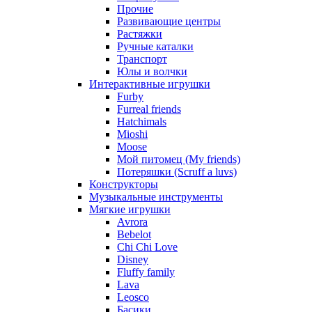
Прочие
Развивающие центры
Растяжки
Ручные каталки
Транспорт
Юлы и волчки
Интерактивные игрушки
Furby
Furreal friends
Hatchimals
Mioshi
Moose
Мой питомец (My friends)
Потеряшки (Scruff a luvs)
Конструкторы
Музыкальные инструменты
Мягкие игрушки
Avrora
Bebelot
Chi Chi Love
Disney
Fluffy family
Lava
Leosco
Басики