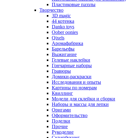
Пластиковые паззлы
Творчество
3D magic
44 котенка
Danko toys
Oober oonies
Qixels
Аромафабрика
Барельефы
Выжигание
Гелевые наклейки
Гончарные наборы
Гравюры
Домики-раскраски
Исследования и опыты
Картины по номерам
Квиллинг
Модели для склейки и сборки
Наборы и массы для лепки
Оригами
Оформительство
Поделки
Прочие
Рукоделие
Скрапбукинг