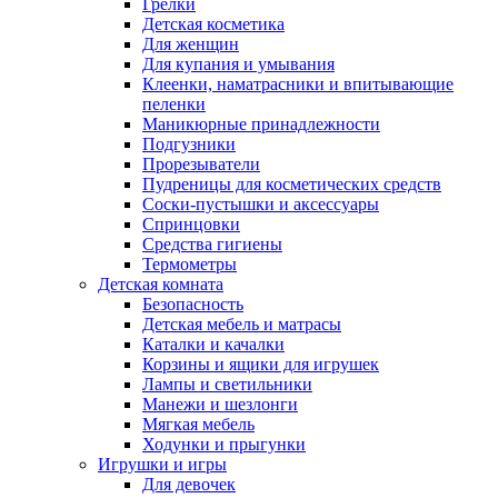
Грелки
Детская косметика
Для женщин
Для купания и умывания
Клеенки, наматрасники и впитывающие
пеленки
Маникюрные принадлежности
Подгузники
Прорезыватели
Пудреницы для косметических средств
Соски-пустышки и аксессуары
Спринцовки
Средства гигиены
Термометры
Детская комната
Безопасность
Детская мебель и матрасы
Каталки и качалки
Корзины и ящики для игрушек
Лампы и светильники
Манежи и шезлонги
Мягкая мебель
Ходунки и прыгунки
Игрушки и игры
Для девочек