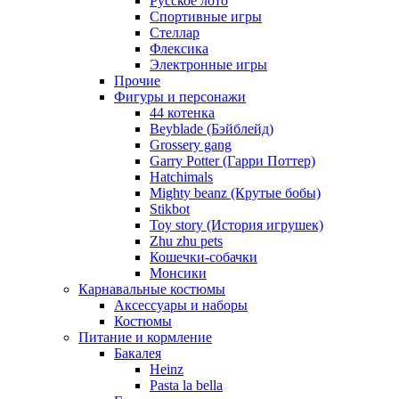
Русское лото
Спортивные игры
Стеллар
Флексика
Электронные игры
Прочие
Фигуры и персонажи
44 котенка
Beyblade (Бэйблейд)
Grossery gang
Garry Potter (Гарри Поттер)
Hatchimals
Mighty beanz (Крутые бобы)
Stikbot
Toy story (История игрушек)
Zhu zhu pets
Кошечки-собачки
Монсики
Карнавальные костюмы
Аксессуары и наборы
Костюмы
Питание и кормление
Бакалея
Heinz
Pasta la bella