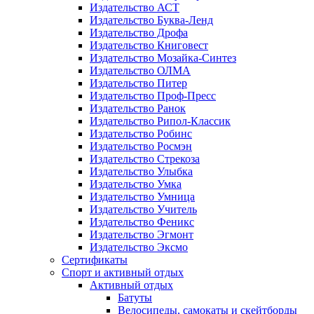
Издательство АСТ
Издательство Буква-Ленд
Издательство Дрофа
Издательство Книговест
Издательство Мозайка-Синтез
Издательство ОЛМА
Издательство Питер
Издательство Проф-Пресс
Издательство Ранок
Издательство Рипол-Классик
Издательство Робинс
Издательство Росмэн
Издательство Стрекоза
Издательство Улыбка
Издательство Умка
Издательство Умница
Издательство Учитель
Издательство Феникс
Издательство Эгмонт
Издательство Эксмо
Сертификаты
Спорт и активный отдых
Активный отдых
Батуты
Велосипеды, самокаты и скейтборды