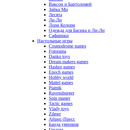
Ваксон и Бартоломей
Зайка Ми
Лесята
Ли-Ли
Лори Колори
Одежда для Басика и Ли-Ли
Сафарики
Настольные игры
Cosmodrome games
Fotorama
Danko toys
Dream makers games
Hasbro games
Epoch games
Hobby world
Mattel games
Piatnik
Ravensburger
Spin master
Tactic games
Vlady toys
Zilmer
Айрис-Пресс
Банда умников
Геодом