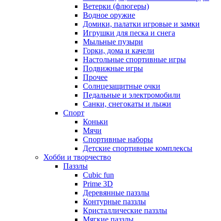
Ветерки (флюгеры)
Водное оружие
Домики, палатки игровые и замки
Игрушки для песка и снега
Мыльные пузыри
Горки, дома и качели
Настольные спортивные игры
Подвижные игры
Прочее
Солнцезащитные очки
Педальные и электромобили
Санки, снегокаты и лыжи
Спорт
Коньки
Мячи
Спортивные наборы
Детские спортивные комплексы
Хобби и творчество
Паззлы
Cubic fun
Prime 3D
Деревянные паззлы
Контурные паззлы
Кристаллические паззлы
Мягкие паззлы