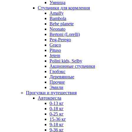
Умница
Стульчики для кормления
Amalfy
Bambola
Bebe planete
Neonato
Bertoni (Lorelli)
Peg-Perego
Graco
Pituso
Jetem
Polini kids, Selby
Акционные стульчики
Глобэкс
Деревянные
Прочие
Эмили
Прогулки и путешествия
Автокресла
0-13 кг
0-18 кг
0-25 кг
15-36 кг
9-18 кг
9-36 кг