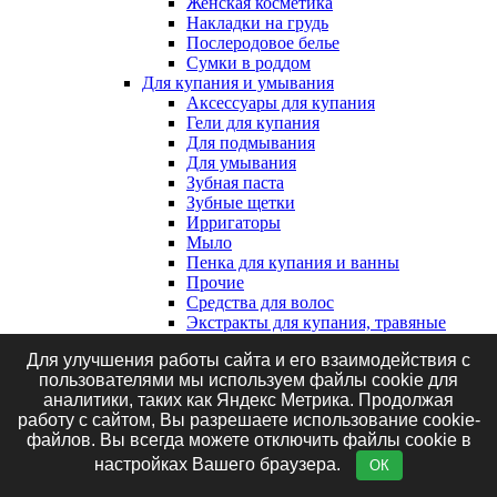
Женская косметика
Накладки на грудь
Послеродовое белье
Сумки в роддом
Для купания и умывания
Аксессуары для купания
Гели для купания
Для подмывания
Для умывания
Зубная паста
Зубные щетки
Ирригаторы
Мыло
Пенка для купания и ванны
Прочие
Средства для волос
Экстракты для купания, травяные
сборы и соль
Для улучшения работы сайта и его взаимодействия с
Клеенки, наматрасники и впитывающие
пользователями мы используем файлы cookie для
пеленки
аналитики, таких как Яндекс Метрика. Продолжая
Впитывающие пеленки
работу с сайтом, Вы разрешаете использование cookie-
Клеенки
файлов. Вы всегда можете отключить файлы cookie в
Наматрасники
Маникюрные принадлежности
настройках Вашего браузера.
ОК
Подгузники