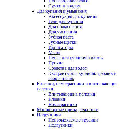
Послеродовое белье
Сумки в роддом
Для купания и умывания
Аксессуары для купания
Гели для купания
Для подмывания
Для умывания
Зубная паста
Зубные щетки
Ирригаторы
Мыло
Пенка для купания и ванны
Прочие
Средства для волос
Экстракты для купания, травяные
сборы и соль
Клеенки, наматрасники и впитывающие
пеленки
Впитывающие пеленки
Клеенки
Наматрасники
Маникюрные принадлежности
Подгузники
Непромокаемые трусики
Подгузники