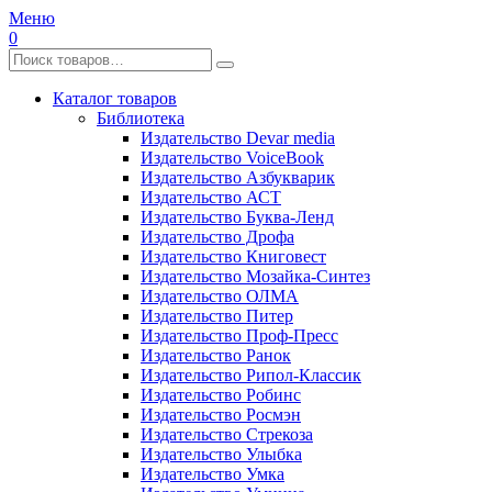
Меню
0
Каталог товаров
Библиотека
Издательство Devar media
Издательство VoiceBook
Издательство Азбукварик
Издательство АСТ
Издательство Буква-Ленд
Издательство Дрофа
Издательство Книговест
Издательство Мозайка-Синтез
Издательство ОЛМА
Издательство Питер
Издательство Проф-Пресс
Издательство Ранок
Издательство Рипол-Классик
Издательство Робинс
Издательство Росмэн
Издательство Стрекоза
Издательство Улыбка
Издательство Умка