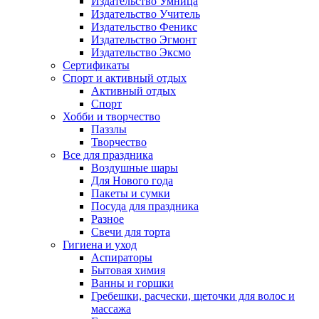
Издательство Умница
Издательство Учитель
Издательство Феникс
Издательство Эгмонт
Издательство Эксмо
Сертификаты
Спорт и активный отдых
Активный отдых
Спорт
Хобби и творчество
Паззлы
Творчество
Все для праздника
Воздушные шары
Для Нового года
Пакеты и сумки
Посуда для праздника
Разное
Свечи для торта
Гигиена и уход
Аспираторы
Бытовая химия
Ванны и горшки
Гребешки, расчески, щеточки для волос и
массажа