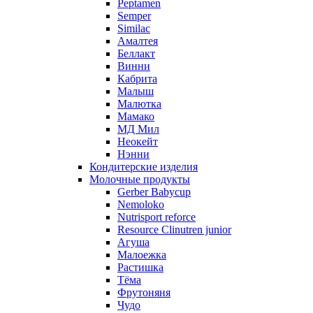
Peptamen
Semper
Similac
Амалтея
Беллакт
Винни
Кабрита
Малыш
Малютка
Мамако
МД Мил
Неокейт
Нэнни
Кондитерские изделия
Молочные продукты
Gerber Babycup
Nemoloko
Nutrisport reforce
Resource Clinutren junior
Агуша
Малоежка
Растишка
Тёма
Фрутоняня
Чудо