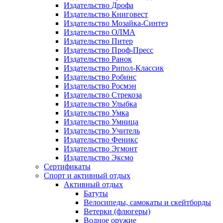
Издательство Дрофа
Издательство Книговест
Издательство Мозайка-Синтез
Издательство ОЛМА
Издательство Питер
Издательство Проф-Пресс
Издательство Ранок
Издательство Рипол-Классик
Издательство Робинс
Издательство Росмэн
Издательство Стрекоза
Издательство Улыбка
Издательство Умка
Издательство Умница
Издательство Учитель
Издательство Феникс
Издательство Эгмонт
Издательство Эксмо
Сертификаты
Спорт и активный отдых
Активный отдых
Батуты
Велосипеды, самокаты и скейтборды
Ветерки (флюгеры)
Водное оружие