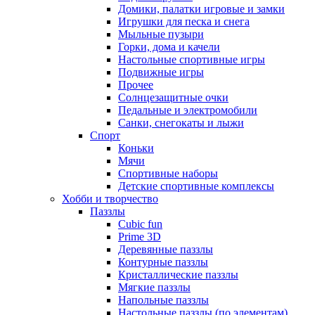
Домики, палатки игровые и замки
Игрушки для песка и снега
Мыльные пузыри
Горки, дома и качели
Настольные спортивные игры
Подвижные игры
Прочее
Солнцезащитные очки
Педальные и электромобили
Санки, снегокаты и лыжи
Спорт
Коньки
Мячи
Спортивные наборы
Детские спортивные комплексы
Хобби и творчество
Паззлы
Cubic fun
Prime 3D
Деревянные паззлы
Контурные паззлы
Кристаллические паззлы
Мягкие паззлы
Напольные паззлы
Настольные паззлы (по элементам)