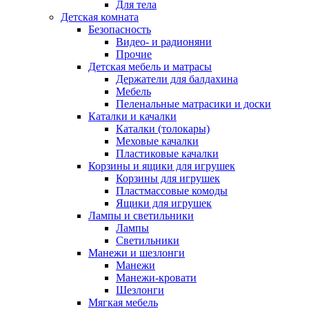
Для тела
Детская комната
Безопасность
Видео- и радионяни
Прочие
Детская мебель и матрасы
Держатели для балдахина
Мебель
Пеленальные матрасики и доски
Каталки и качалки
Каталки (толокары)
Меховые качалки
Пластиковые качалки
Корзины и ящики для игрушек
Корзины для игрушек
Пластмассовые комоды
Ящики для игрушек
Лампы и светильники
Лампы
Светильники
Манежи и шезлонги
Манежи
Манежи-кровати
Шезлонги
Мягкая мебель