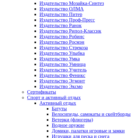
Издательство Мозайка-Синтез
Издательство ОЛМА
Издательство Питер
Издательство Проф-Пресс
Издательство Ранок
Издательство Рипол-Классик
Издательство Робинс
Издательство Росмэн
Издательство Стрекоза
Издательство Улыбка
Издательство Умка
Издательство Умница
Издательство Учитель
Издательство Феникс
Издательство Эгмонт
Издательство Эксмо
Сертификаты
Спорт и активный отдых
Активный отдых
Батуты
Велосипеды, самокаты и скейтборды
Ветерки (флюгеры)
Водное оружие
Домики, палатки игровые и замки
Игрушки для песка и снега