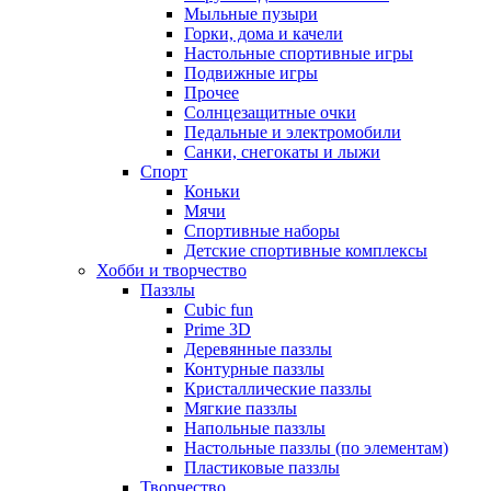
Мыльные пузыри
Горки, дома и качели
Настольные спортивные игры
Подвижные игры
Прочее
Солнцезащитные очки
Педальные и электромобили
Санки, снегокаты и лыжи
Спорт
Коньки
Мячи
Спортивные наборы
Детские спортивные комплексы
Хобби и творчество
Паззлы
Cubic fun
Prime 3D
Деревянные паззлы
Контурные паззлы
Кристаллические паззлы
Мягкие паззлы
Напольные паззлы
Настольные паззлы (по элементам)
Пластиковые паззлы
Творчество