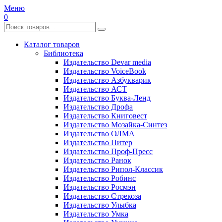
Меню
0
Каталог товаров
Библиотека
Издательство Devar media
Издательство VoiceBook
Издательство Азбукварик
Издательство АСТ
Издательство Буква-Ленд
Издательство Дрофа
Издательство Книговест
Издательство Мозайка-Синтез
Издательство ОЛМА
Издательство Питер
Издательство Проф-Пресс
Издательство Ранок
Издательство Рипол-Классик
Издательство Робинс
Издательство Росмэн
Издательство Стрекоза
Издательство Улыбка
Издательство Умка