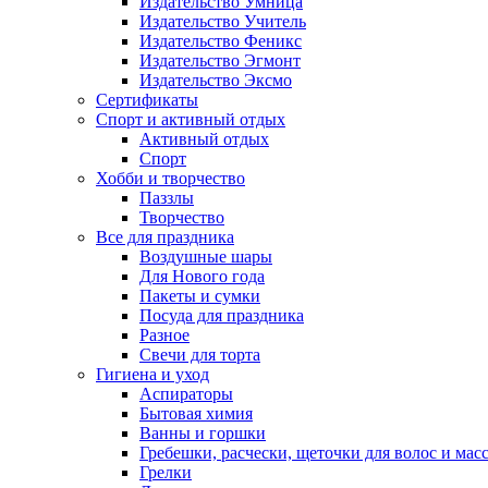
Издательство Умница
Издательство Учитель
Издательство Феникс
Издательство Эгмонт
Издательство Эксмо
Сертификаты
Спорт и активный отдых
Активный отдых
Спорт
Хобби и творчество
Паззлы
Творчество
Все для праздника
Воздушные шары
Для Нового года
Пакеты и сумки
Посуда для праздника
Разное
Свечи для торта
Гигиена и уход
Аспираторы
Бытовая химия
Ванны и горшки
Гребешки, расчески, щеточки для волос и мас
Грелки