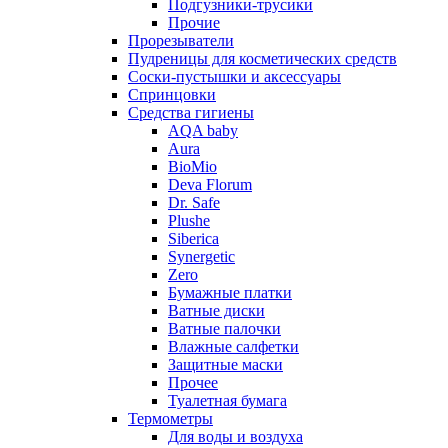
Подгузники-трусики
Прочие
Прорезыватели
Пудреницы для косметических средств
Соски-пустышки и аксессуары
Спринцовки
Средства гигиены
AQA baby
Aura
BioMio
Deva Florum
Dr. Safe
Plushe
Siberica
Synergetic
Zero
Бумажные платки
Ватные диски
Ватные палочки
Влажные салфетки
Защитные маски
Прочее
Туалетная бумага
Термометры
Для воды и воздуха