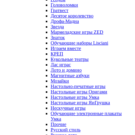
Головоломки
Гратвест
Десятое королевство
Дрофа-Мадиа
Звезда
Мармеладские игры ZED
Знаток
Обучающие наборы Lisciani
Играем вместе
КРЕП
Кукольные театры
Лас играс
Лото и домино
Магнитные азбуки
Мозайки
Настольно-печатные игры
Настольные игры Оригами
Настольные игры Умка
Настольные игры ЯиГрушка
Нескучные игры
Обучающие электронные плакаты
Умка
Прочие
Русский стиль