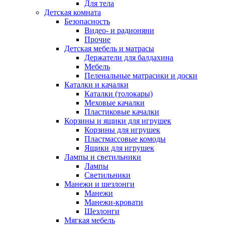
Для тела
Детская комната
Безопасность
Видео- и радионяни
Прочие
Детская мебель и матрасы
Держатели для балдахина
Мебель
Пеленальные матрасики и доски
Каталки и качалки
Каталки (толокары)
Меховые качалки
Пластиковые качалки
Корзины и ящики для игрушек
Корзины для игрушек
Пластмассовые комоды
Ящики для игрушек
Лампы и светильники
Лампы
Светильники
Манежи и шезлонги
Манежи
Манежи-кровати
Шезлонги
Мягкая мебель