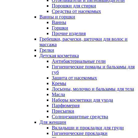
Отбеливатели и пятновыводители
Порошки для стирки
Средства от насекомых
Ванны и горшки
Ванны
Горшки
Прочие изделия
Гребешки, расчески, щеточки для волос и
массажа
Грелки
Детская косметика
Антибактериальные гели
Гигиенические помады и бальзамы для
губ
Защита от насекомых
Кремы
Лосьоны, молочко и бальзамы для тела
Масла
Наборы косметики для ухода
Парфюмерия
Присыпки
Солнцезащитные средства
Для женщин
Вкладыши и прокладки для груди
Гигиенические прокладки