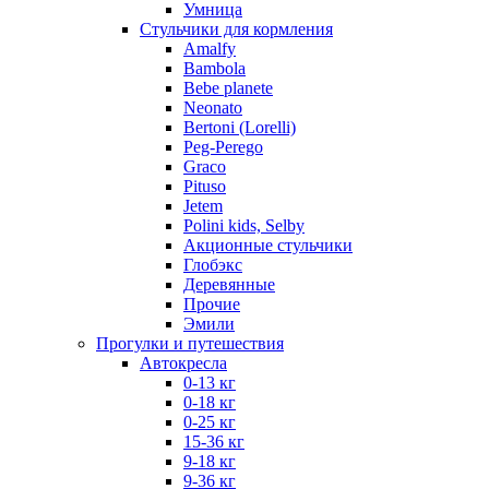
Умница
Стульчики для кормления
Amalfy
Bambola
Bebe planete
Neonato
Bertoni (Lorelli)
Peg-Perego
Graco
Pituso
Jetem
Polini kids, Selby
Акционные стульчики
Глобэкс
Деревянные
Прочие
Эмили
Прогулки и путешествия
Автокресла
0-13 кг
0-18 кг
0-25 кг
15-36 кг
9-18 кг
9-36 кг