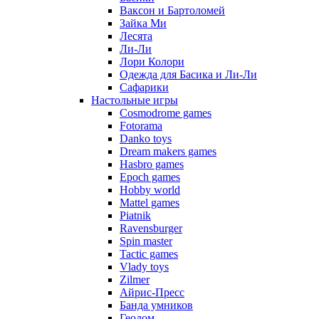
Ваксон и Бартоломей
Зайка Ми
Лесята
Ли-Ли
Лори Колори
Одежда для Басика и Ли-Ли
Сафарики
Настольные игры
Cosmodrome games
Fotorama
Danko toys
Dream makers games
Hasbro games
Epoch games
Hobby world
Mattel games
Piatnik
Ravensburger
Spin master
Tactic games
Vlady toys
Zilmer
Айрис-Пресс
Банда умников
Геодом