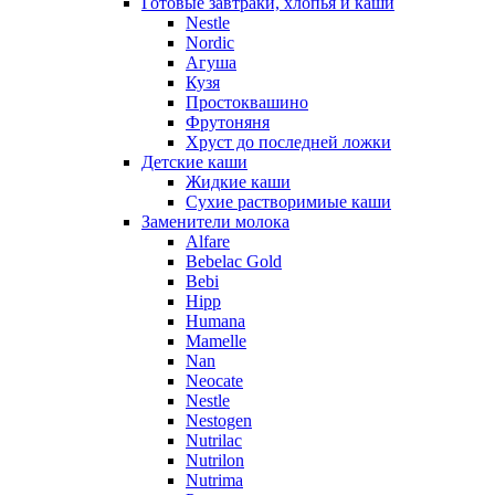
Готовые завтраки, хлопья и каши
Nestle
Nordic
Агуша
Кузя
Простоквашино
Фрутоняня
Хруст до последней ложки
Детские каши
Жидкие каши
Сухие растворимиые каши
Заменители молока
Alfare
Bebelac Gold
Bebi
Hipp
Humana
Mamelle
Nan
Neocate
Nestle
Nestogen
Nutrilac
Nutrilon
Nutrima