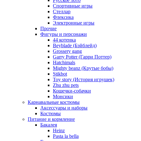
Русское лото
Спортивные игры
Стеллар
Флексика
Электронные игры
Прочие
Фигуры и персонажи
44 котенка
Beyblade (Бэйблейд)
Grossery gang
Garry Potter (Гарри Поттер)
Hatchimals
Mighty beanz (Крутые бобы)
Stikbot
Toy story (История игрушек)
Zhu zhu pets
Кошечки-собачки
Монсики
Карнавальные костюмы
Аксессуары и наборы
Костюмы
Питание и кормление
Бакалея
Heinz
Pasta la bella