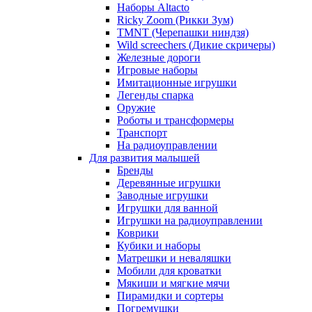
Наборы Altacto
Ricky Zoom (Рикки Зум)
TMNT (Черепашки ниндзя)
Wild screechers (Дикие скричеры)
Железные дороги
Игровые наборы
Имитационные игрушки
Легенды спарка
Оружие
Роботы и трансформеры
Транспорт
На радиоуправлении
Для развития малышей
Бренды
Деревянные игрушки
Заводные игрушки
Игрушки для ванной
Игрушки на радиоуправлении
Коврики
Кубики и наборы
Матрешки и неваляшки
Мобили для кроватки
Мякиши и мягкие мячи
Пирамидки и сортеры
Погремушки