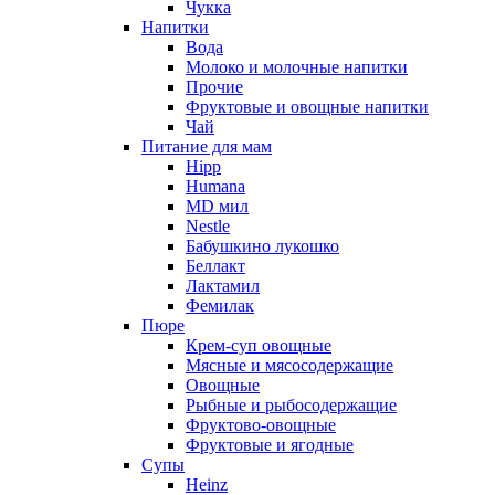
Чукка
Напитки
Вода
Молоко и молочные напитки
Прочие
Фруктовые и овощные напитки
Чай
Питание для мам
Hipp
Humana
MD мил
Nestle
Бабушкино лукошко
Беллакт
Лактамил
Фемилак
Пюре
Крем-суп овощные
Мясные и мясосодержащие
Овощные
Рыбные и рыбосодержащие
Фруктово-овощные
Фруктовые и ягодные
Супы
Heinz