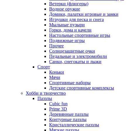
Ветерки (флюгеры)
Водное оружие
Домики, палатки игровые и замки
Игрушки для песка и снега
Мыльные пузыри
Горки, дома и качели
Настольные спортивные игры
Подвижные игры
Прочее
Солнцезащитные очки
Педальные и электромобили
Санки, снегокаты и лыжи
Спорт
Коньки
Мячи
Спортивные наборы
Детские спортивные комплексы
Хобби и творчество
Паззлы
Cubic fun
Prime 3D
Деревянные паззлы
Контурные паззлы
Кристаллические паззлы
Мягкие паззлы