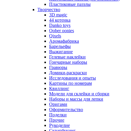
Пластиковые паззлы
Творчество
3D magic
44 котенка
Danko toys
Oober oonies
Qixels
Аромафабрика
Барельефы
Выжигание
Гелевые наклейки
Гончарные наборы
Гравюры
Домики-раскраски
Исследования и опыты
Картины по номерам
Квиллинг
Модели для склейки и сборки
Наборы и массы для лепки
Оригами
Оформительство
Поделки
Прочие
Рукоделие
Скрапбукинг