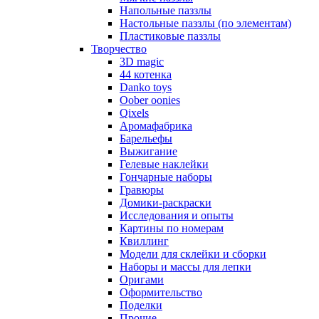
Напольные паззлы
Настольные паззлы (по элементам)
Пластиковые паззлы
Творчество
3D magic
44 котенка
Danko toys
Oober oonies
Qixels
Аромафабрика
Барельефы
Выжигание
Гелевые наклейки
Гончарные наборы
Гравюры
Домики-раскраски
Исследования и опыты
Картины по номерам
Квиллинг
Модели для склейки и сборки
Наборы и массы для лепки
Оригами
Оформительство
Поделки
Прочие