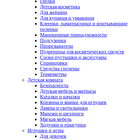
Грелки
Детская косметика
Для женщин
Для купания и умывания
Клеенки, наматрасники и впитывающие
пеленки
Маникюрные принадлежности
Подгузники
Прорезыватели
Пудреницы для косметических средств
Соски-пустышки и аксессуары
Спринцовки
Средства гигиены
Термометры
Детская комната
Безопасность
Детская мебель и матрасы
Каталки и качалки
Корзины и ящики для игрушек
Лампы и светильники
Манежи и шезлонги
Мягкая мебель
Ходунки и прыгунки
Игрушки и игры
Для девочек