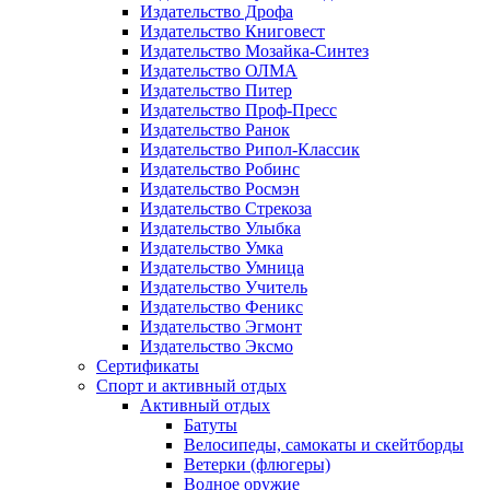
Издательство Дрофа
Издательство Книговест
Издательство Мозайка-Синтез
Издательство ОЛМА
Издательство Питер
Издательство Проф-Пресс
Издательство Ранок
Издательство Рипол-Классик
Издательство Робинс
Издательство Росмэн
Издательство Стрекоза
Издательство Улыбка
Издательство Умка
Издательство Умница
Издательство Учитель
Издательство Феникс
Издательство Эгмонт
Издательство Эксмо
Сертификаты
Спорт и активный отдых
Активный отдых
Батуты
Велосипеды, самокаты и скейтборды
Ветерки (флюгеры)
Водное оружие