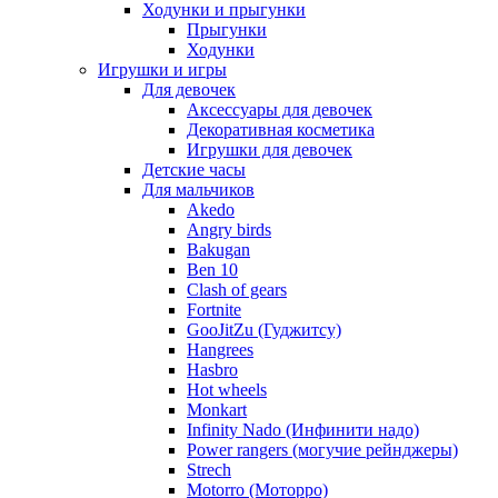
Ходунки и прыгунки
Прыгунки
Ходунки
Игрушки и игры
Для девочек
Аксессуары для девочек
Декоративная косметика
Игрушки для девочек
Детские часы
Для мальчиков
Akedo
Angry birds
Bakugan
Ben 10
Clash of gears
Fortnite
GooJitZu (Гуджитсу)
Hangrees
Hasbro
Hot wheels
Monkart
Infinity Nado (Инфинити надо)
Power rangers (могучие рейнджеры)
Strech
Motorro (Моторро)