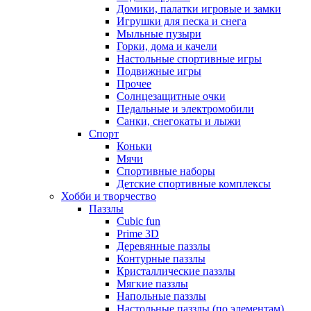
Домики, палатки игровые и замки
Игрушки для песка и снега
Мыльные пузыри
Горки, дома и качели
Настольные спортивные игры
Подвижные игры
Прочее
Солнцезащитные очки
Педальные и электромобили
Санки, снегокаты и лыжи
Спорт
Коньки
Мячи
Спортивные наборы
Детские спортивные комплексы
Хобби и творчество
Паззлы
Cubic fun
Prime 3D
Деревянные паззлы
Контурные паззлы
Кристаллические паззлы
Мягкие паззлы
Напольные паззлы
Настольные паззлы (по элементам)