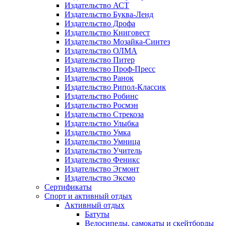
Издательство АСТ
Издательство Буква-Ленд
Издательство Дрофа
Издательство Книговест
Издательство Мозайка-Синтез
Издательство ОЛМА
Издательство Питер
Издательство Проф-Пресс
Издательство Ранок
Издательство Рипол-Классик
Издательство Робинс
Издательство Росмэн
Издательство Стрекоза
Издательство Улыбка
Издательство Умка
Издательство Умница
Издательство Учитель
Издательство Феникс
Издательство Эгмонт
Издательство Эксмо
Сертификаты
Спорт и активный отдых
Активный отдых
Батуты
Велосипеды, самокаты и скейтборды