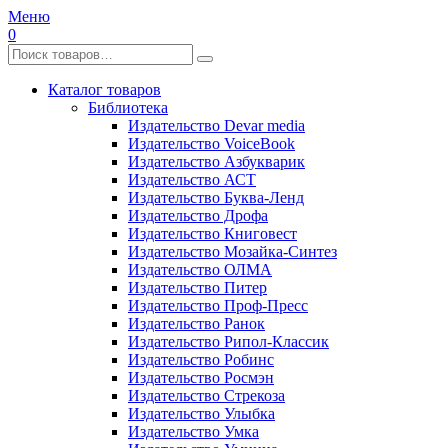
Меню
0
Каталог товаров
Библиотека
Издательство Devar media
Издательство VoiceBook
Издательство Азбукварик
Издательство АСТ
Издательство Буква-Ленд
Издательство Дрофа
Издательство Книговест
Издательство Мозайка-Синтез
Издательство ОЛМА
Издательство Питер
Издательство Проф-Пресс
Издательство Ранок
Издательство Рипол-Классик
Издательство Робинс
Издательство Росмэн
Издательство Стрекоза
Издательство Улыбка
Издательство Умка