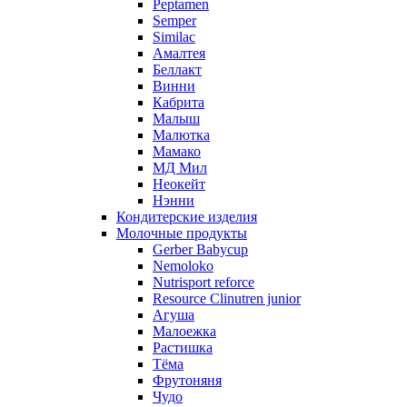
Peptamen
Semper
Similac
Амалтея
Беллакт
Винни
Кабрита
Малыш
Малютка
Мамако
МД Мил
Неокейт
Нэнни
Кондитерские изделия
Молочные продукты
Gerber Babycup
Nemoloko
Nutrisport reforce
Resource Clinutren junior
Агуша
Малоежка
Растишка
Тёма
Фрутоняня
Чудо