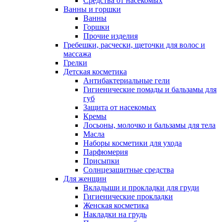
Средства от насекомых
Ванны и горшки
Ванны
Горшки
Прочие изделия
Гребешки, расчески, щеточки для волос и
массажа
Грелки
Детская косметика
Антибактериальные гели
Гигиенические помады и бальзамы для
губ
Защита от насекомых
Кремы
Лосьоны, молочко и бальзамы для тела
Масла
Наборы косметики для ухода
Парфюмерия
Присыпки
Солнцезащитные средства
Для женщин
Вкладыши и прокладки для груди
Гигиенические прокладки
Женская косметика
Накладки на грудь