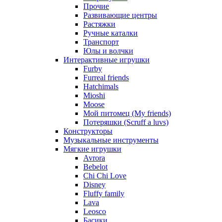
Прочие
Развивающие центры
Растяжки
Ручные каталки
Транспорт
Юлы и волчки
Интерактивные игрушки
Furby
Furreal friends
Hatchimals
Mioshi
Moose
Мой питомец (My friends)
Потеряшки (Scruff a luvs)
Конструкторы
Музыкальные инструменты
Мягкие игрушки
Avrora
Bebelot
Chi Chi Love
Disney
Fluffy family
Lava
Leosco
Басики