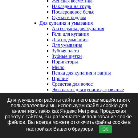
Женская косметика
Накладки на грудь
Послеродовое белье
Сумки в роддом
Для купания и умывания
Аксессуары для купания
Гели для купания
Для подмывания
Для умывания
Зубная паста
Зубные щетки
Ирригаторы
Мыло
Пенка для купания и ванны
Прочие
Средства для волос
Экстракты для купания, травяные
сборы и соль
Для улучшения работы сайта и его взаимодействия с
Клеенки, наматрасники и впитывающие
пользователями мы используем файлы cookie для
пеленки
аналитики, таких как Яндекс Метрика. Продолжая
Впитывающие пеленки
работу с сайтом, Вы разрешаете использование cookie-
Клеенки
файлов. Вы всегда можете отключить файлы cookie в
Наматрасники
Маникюрные принадлежности
настройках Вашего браузера.
ОК
Подгузники