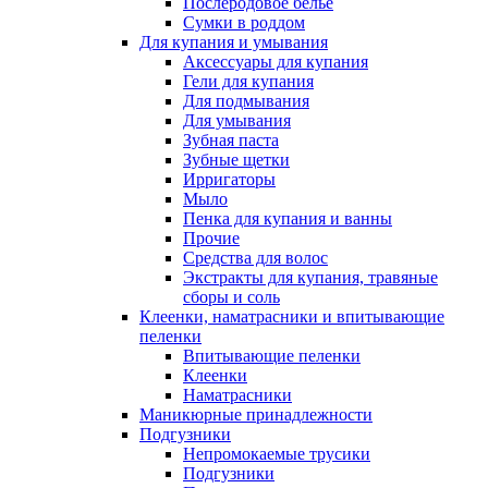
Послеродовое белье
Сумки в роддом
Для купания и умывания
Аксессуары для купания
Гели для купания
Для подмывания
Для умывания
Зубная паста
Зубные щетки
Ирригаторы
Мыло
Пенка для купания и ванны
Прочие
Средства для волос
Экстракты для купания, травяные
сборы и соль
Клеенки, наматрасники и впитывающие
пеленки
Впитывающие пеленки
Клеенки
Наматрасники
Маникюрные принадлежности
Подгузники
Непромокаемые трусики
Подгузники