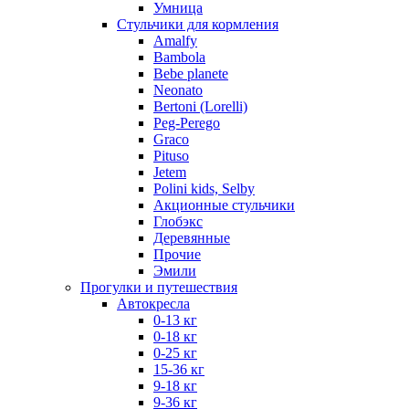
Умница
Стульчики для кормления
Amalfy
Bambola
Bebe planete
Neonato
Bertoni (Lorelli)
Peg-Perego
Graco
Pituso
Jetem
Polini kids, Selby
Акционные стульчики
Глобэкс
Деревянные
Прочие
Эмили
Прогулки и путешествия
Автокресла
0-13 кг
0-18 кг
0-25 кг
15-36 кг
9-18 кг
9-36 кг