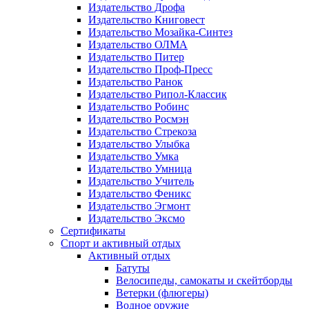
Издательство Дрофа
Издательство Книговест
Издательство Мозайка-Синтез
Издательство ОЛМА
Издательство Питер
Издательство Проф-Пресс
Издательство Ранок
Издательство Рипол-Классик
Издательство Робинс
Издательство Росмэн
Издательство Стрекоза
Издательство Улыбка
Издательство Умка
Издательство Умница
Издательство Учитель
Издательство Феникс
Издательство Эгмонт
Издательство Эксмо
Сертификаты
Спорт и активный отдых
Активный отдых
Батуты
Велосипеды, самокаты и скейтборды
Ветерки (флюгеры)
Водное оружие