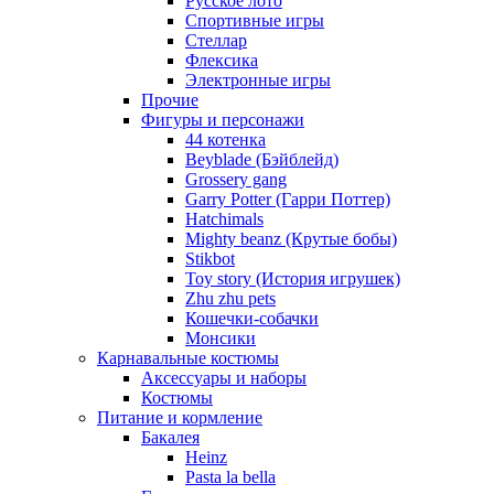
Русское лото
Спортивные игры
Стеллар
Флексика
Электронные игры
Прочие
Фигуры и персонажи
44 котенка
Beyblade (Бэйблейд)
Grossery gang
Garry Potter (Гарри Поттер)
Hatchimals
Mighty beanz (Крутые бобы)
Stikbot
Toy story (История игрушек)
Zhu zhu pets
Кошечки-собачки
Монсики
Карнавальные костюмы
Аксессуары и наборы
Костюмы
Питание и кормление
Бакалея
Heinz
Pasta la bella