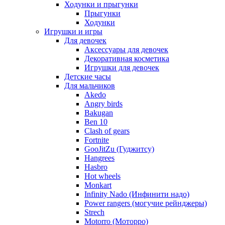
Ходунки и прыгунки
Прыгунки
Ходунки
Игрушки и игры
Для девочек
Аксессуары для девочек
Декоративная косметика
Игрушки для девочек
Детские часы
Для мальчиков
Akedo
Angry birds
Bakugan
Ben 10
Clash of gears
Fortnite
GooJitZu (Гуджитсу)
Hangrees
Hasbro
Hot wheels
Monkart
Infinity Nado (Инфинити надо)
Power rangers (могучие рейнджеры)
Strech
Motorro (Моторро)