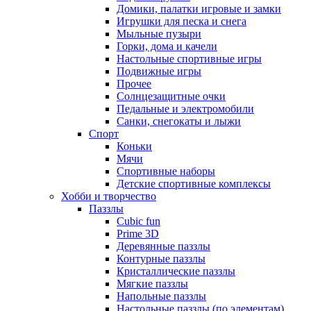
Домики, палатки игровые и замки
Игрушки для песка и снега
Мыльные пузыри
Горки, дома и качели
Настольные спортивные игры
Подвижные игры
Прочее
Солнцезащитные очки
Педальные и электромобили
Санки, снегокаты и лыжи
Спорт
Коньки
Мячи
Спортивные наборы
Детские спортивные комплексы
Хобби и творчество
Паззлы
Cubic fun
Prime 3D
Деревянные паззлы
Контурные паззлы
Кристаллические паззлы
Мягкие паззлы
Напольные паззлы
Настольные паззлы (по элементам)