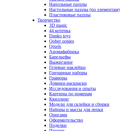
Напольные паззлы
Настольные паззлы (по элементам)
Пластиковые паззлы
Творчество
3D magic
44 котенка
Danko toys
Oober oonies
Qixels
Аромафабрика
Барельефы
Выжигание
Гелевые наклейки
Гончарные наборы
Гравюры
Домики-раскраски
Исследования и опыты
Картины по номерам
Квиллинг
Модели для склейки и сборки
Наборы и массы для лепки
Оригами
Оформительство
Поделки
Прочие