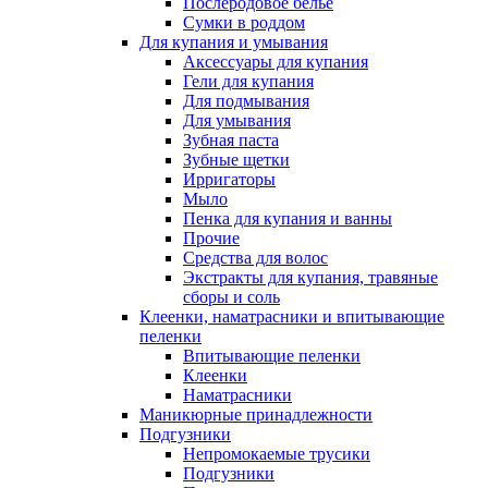
Послеродовое белье
Сумки в роддом
Для купания и умывания
Аксессуары для купания
Гели для купания
Для подмывания
Для умывания
Зубная паста
Зубные щетки
Ирригаторы
Мыло
Пенка для купания и ванны
Прочие
Средства для волос
Экстракты для купания, травяные
сборы и соль
Клеенки, наматрасники и впитывающие
пеленки
Впитывающие пеленки
Клеенки
Наматрасники
Маникюрные принадлежности
Подгузники
Непромокаемые трусики
Подгузники