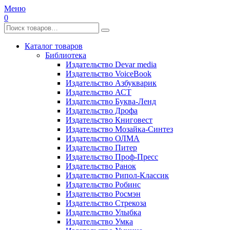
Меню
0
Каталог товаров
Библиотека
Издательство Devar media
Издательство VoiceBook
Издательство Азбукварик
Издательство АСТ
Издательство Буква-Ленд
Издательство Дрофа
Издательство Книговест
Издательство Мозайка-Синтез
Издательство ОЛМА
Издательство Питер
Издательство Проф-Пресс
Издательство Ранок
Издательство Рипол-Классик
Издательство Робинс
Издательство Росмэн
Издательство Стрекоза
Издательство Улыбка
Издательство Умка