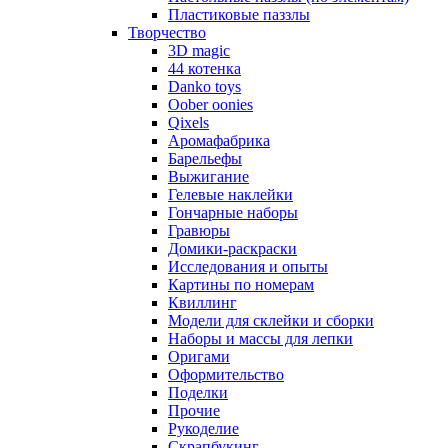
Пластиковые паззлы
Творчество
3D magic
44 котенка
Danko toys
Oober oonies
Qixels
Аромафабрика
Барельефы
Выжигание
Гелевые наклейки
Гончарные наборы
Гравюры
Домики-раскраски
Исследования и опыты
Картины по номерам
Квиллинг
Модели для склейки и сборки
Наборы и массы для лепки
Оригами
Оформительство
Поделки
Прочие
Рукоделие
Скрапбукинг