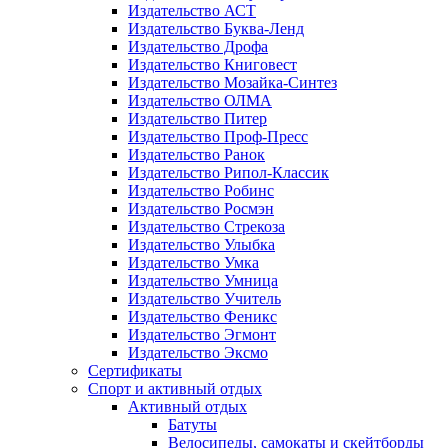
Издательство АСТ
Издательство Буква-Ленд
Издательство Дрофа
Издательство Книговест
Издательство Мозайка-Синтез
Издательство ОЛМА
Издательство Питер
Издательство Проф-Пресс
Издательство Ранок
Издательство Рипол-Классик
Издательство Робинс
Издательство Росмэн
Издательство Стрекоза
Издательство Улыбка
Издательство Умка
Издательство Умница
Издательство Учитель
Издательство Феникс
Издательство Эгмонт
Издательство Эксмо
Сертификаты
Спорт и активный отдых
Активный отдых
Батуты
Велосипеды, самокаты и скейтборды