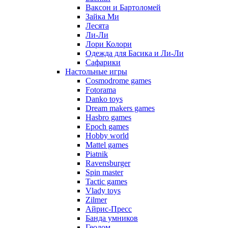
Ваксон и Бартоломей
Зайка Ми
Лесята
Ли-Ли
Лори Колори
Одежда для Басика и Ли-Ли
Сафарики
Настольные игры
Cosmodrome games
Fotorama
Danko toys
Dream makers games
Hasbro games
Epoch games
Hobby world
Mattel games
Piatnik
Ravensburger
Spin master
Tactic games
Vlady toys
Zilmer
Айрис-Пресс
Банда умников
Геодом