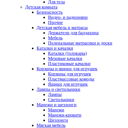
Для тела
Детская комната
Безопасность
Видео- и радионяни
Прочие
Детская мебель и матрасы
Держатели для балдахина
Мебель
Пеленальные матрасики и доски
Каталки и качалки
Каталки (толокары)
Меховые качалки
Пластиковые качалки
Корзины и ящики для игрушек
Корзины для игрушек
Пластмассовые комоды
Ящики для игрушек
Лампы и светильники
Лампы
Светильники
Манежи и шезлонги
Манежи
Манежи-кровати
Шезлонги
Мягкая мебель