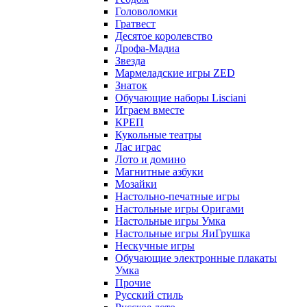
Головоломки
Гратвест
Десятое королевство
Дрофа-Мадиа
Звезда
Мармеладские игры ZED
Знаток
Обучающие наборы Lisciani
Играем вместе
КРЕП
Кукольные театры
Лас играс
Лото и домино
Магнитные азбуки
Мозайки
Настольно-печатные игры
Настольные игры Оригами
Настольные игры Умка
Настольные игры ЯиГрушка
Нескучные игры
Обучающие электронные плакаты
Умка
Прочие
Русский стиль