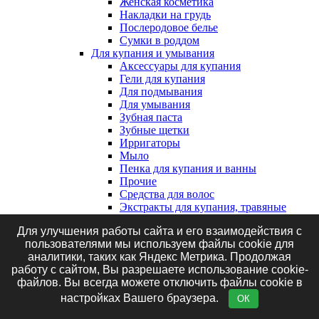
Женская косметика
Накладки на грудь
Послеродовое белье
Сумки в роддом
Для купания и умывания
Аксессуары для купания
Гели для купания
Для подмывания
Для умывания
Зубная паста
Зубные щетки
Ирригаторы
Мыло
Пенка для купания и ванны
Прочие
Средства для волос
Экстракты для купания, травяные
сборы и соль
Для улучшения работы сайта и его взаимодействия с
Клеенки, наматрасники и впитывающие
пользователями мы используем файлы cookie для
пеленки
аналитики, таких как Яндекс Метрика. Продолжая
Впитывающие пеленки
работу с сайтом, Вы разрешаете использование cookie-
Клеенки
файлов. Вы всегда можете отключить файлы cookie в
Наматрасники
Маникюрные принадлежности
настройках Вашего браузера.
ОК
Подгузники