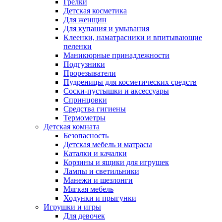
Грелки
Детская косметика
Для женщин
Для купания и умывания
Клеенки, наматрасники и впитывающие
пеленки
Маникюрные принадлежности
Подгузники
Прорезыватели
Пудреницы для косметических средств
Соски-пустышки и аксессуары
Спринцовки
Средства гигиены
Термометры
Детская комната
Безопасность
Детская мебель и матрасы
Каталки и качалки
Корзины и ящики для игрушек
Лампы и светильники
Манежи и шезлонги
Мягкая мебель
Ходунки и прыгунки
Игрушки и игры
Для девочек