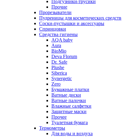
Подгузники-трусики
Прочие
Прорезыватели
Пудреницы для косметических средств
Соски-пустышки и аксессуары
Спринцовки
Средства гигиены
AQA baby
Aura
BioMio
Deva Florum
Dr. Safe
Plushe
Siberica
Synergetic
Zero
Бумажные платки
Ватные диски
Ватные палочки
Влажные салфетки
Защитные маски
Прочее
Туалетная бумага
Термометры
Для воды и воздуха