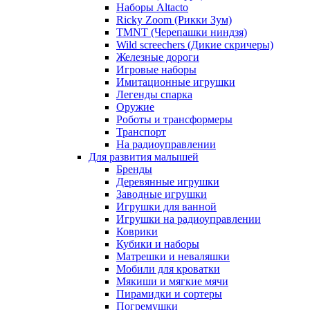
Наборы Altacto
Ricky Zoom (Рикки Зум)
TMNT (Черепашки ниндзя)
Wild screechers (Дикие скричеры)
Железные дороги
Игровые наборы
Имитационные игрушки
Легенды спарка
Оружие
Роботы и трансформеры
Транспорт
На радиоуправлении
Для развития малышей
Бренды
Деревянные игрушки
Заводные игрушки
Игрушки для ванной
Игрушки на радиоуправлении
Коврики
Кубики и наборы
Матрешки и неваляшки
Мобили для кроватки
Мякиши и мягкие мячи
Пирамидки и сортеры
Погремушки