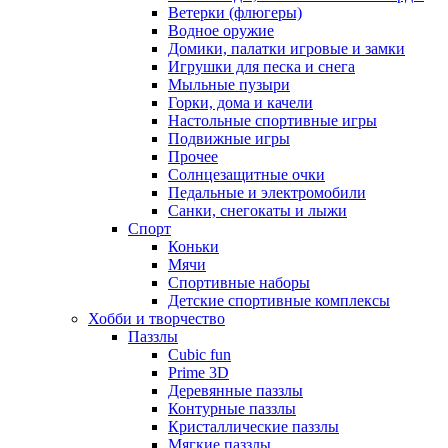
Ветерки (флюгеры)
Водное оружие
Домики, палатки игровые и замки
Игрушки для песка и снега
Мыльные пузыри
Горки, дома и качели
Настольные спортивные игры
Подвижные игры
Прочее
Солнцезащитные очки
Педальные и электромобили
Санки, снегокаты и лыжи
Спорт
Коньки
Мячи
Спортивные наборы
Детские спортивные комплексы
Хобби и творчество
Паззлы
Cubic fun
Prime 3D
Деревянные паззлы
Контурные паззлы
Кристаллические паззлы
Мягкие паззлы