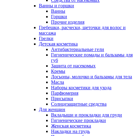
Средства от насекомых
Ванны и горшки
Ванны
Горшки
Прочие изделия
Гребешки, расчески, щеточки для волос и
массажа
Грелки
Детская косметика
Антибактериальные гели
Гигиенические помады и бальзамы для
губ
Защита от насекомых
Кремы
Лосьоны, молочко и бальзамы для тела
Масла
Наборы косметики для ухода
Парфюмерия
Присыпки
Солнцезащитные средства
Для женщин
Вкладыши и прокладки для груди
Гигиенические прокладки
Женская косметика
Накладки на грудь