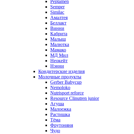
Peptamen
Semper
Similac
Амалтея
Беллакт
Винни
Кабрита
Малыш
Малютка
Мамако
МД Мил
Неокейт
Нэнни
Кондитерские изделия
Молочные продукты
Gerber Babycup
Nemoloko
Nutrisport reforce
Resource Clinutren junior
Агуша
Малоежка
Растишка
Тёма
Фрутоняня
Чудо