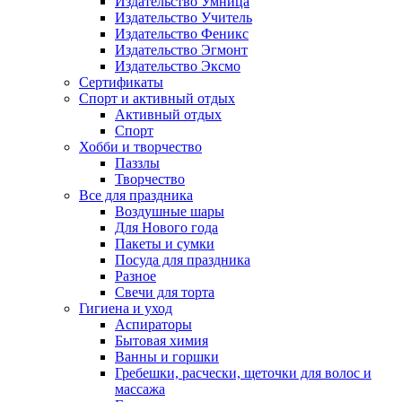
Издательство Умница
Издательство Учитель
Издательство Феникс
Издательство Эгмонт
Издательство Эксмо
Сертификаты
Спорт и активный отдых
Активный отдых
Спорт
Хобби и творчество
Паззлы
Творчество
Все для праздника
Воздушные шары
Для Нового года
Пакеты и сумки
Посуда для праздника
Разное
Свечи для торта
Гигиена и уход
Аспираторы
Бытовая химия
Ванны и горшки
Гребешки, расчески, щеточки для волос и
массажа