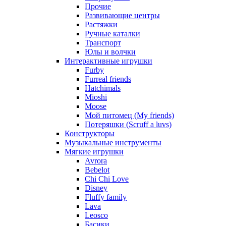
Прочие
Развивающие центры
Растяжки
Ручные каталки
Транспорт
Юлы и волчки
Интерактивные игрушки
Furby
Furreal friends
Hatchimals
Mioshi
Moose
Мой питомец (My friends)
Потеряшки (Scruff a luvs)
Конструкторы
Музыкальные инструменты
Мягкие игрушки
Avrora
Bebelot
Chi Chi Love
Disney
Fluffy family
Lava
Leosco
Басики