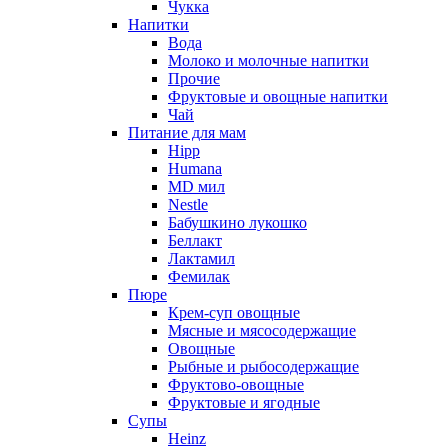
Чукка
Напитки
Вода
Молоко и молочные напитки
Прочие
Фруктовые и овощные напитки
Чай
Питание для мам
Hipp
Humana
MD мил
Nestle
Бабушкино лукошко
Беллакт
Лактамил
Фемилак
Пюре
Крем-суп овощные
Мясные и мясосодержащие
Овощные
Рыбные и рыбосодержащие
Фруктово-овощные
Фруктовые и ягодные
Супы
Heinz