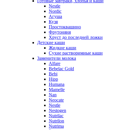
Готовые завтраки, хлопья и каши
Nestle
Nordic
Агуша
Кузя
Простоквашино
Фрутоняня
Хруст до последней ложки
Детские каши
Жидкие каши
Сухие растворимиые каши
Заменители молока
Alfare
Bebelac Gold
Bebi
Hipp
Humana
Mamelle
Nan
Neocate
Nestle
Nestogen
Nutrilac
Nutrilon
Nutrima