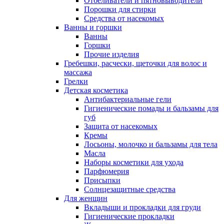
Отбеливатели и пятновыводители
Порошки для стирки
Средства от насекомых
Ванны и горшки
Ванны
Горшки
Прочие изделия
Гребешки, расчески, щеточки для волос и
массажа
Грелки
Детская косметика
Антибактериальные гели
Гигиенические помады и бальзамы для
губ
Защита от насекомых
Кремы
Лосьоны, молочко и бальзамы для тела
Масла
Наборы косметики для ухода
Парфюмерия
Присыпки
Солнцезащитные средства
Для женщин
Вкладыши и прокладки для груди
Гигиенические прокладки