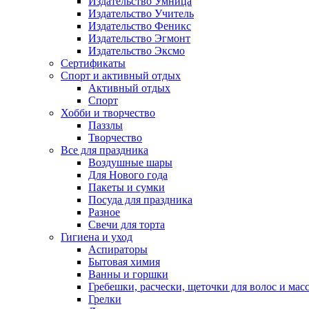
Издательство Умница
Издательство Учитель
Издательство Феникс
Издательство Эгмонт
Издательство Эксмо
Сертификаты
Спорт и активный отдых
Активный отдых
Спорт
Хобби и творчество
Паззлы
Творчество
Все для праздника
Воздушные шары
Для Нового года
Пакеты и сумки
Посуда для праздника
Разное
Свечи для торта
Гигиена и уход
Аспираторы
Бытовая химия
Ванны и горшки
Гребешки, расчески, щеточки для волос и мас
Грелки