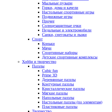
Мыльные пузыри
Горки, дома и качели
Настольные спортивные игры
Подвижные игры
Прочее
Солнцезащитные очки
Педальные и электромобили
Санки, снегокаты и лыжи
Спорт
Коньки
Мячи
Спортивные наборы
Детские спортивные комплексы
Хобби и творчество
Паззлы
Cubic fun
Prime 3D
Деревянные паззлы
Контурные паззлы
Кристаллические паззлы
Мягкие паззлы
Напольные паззлы
Настольные паззлы (по элементам)
Пластиковые паззлы
Творчество