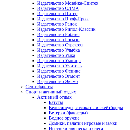
Издательство Мозайка-Синтез
Издательство ОЛМА
Издательство Питер
Издательство Проф-Пресс
Издательство Ранок
Издательство Рипол-Классик
Издательство Робинс
Издательство Росмэн
Издательство Стрекоза
Издательство Улыбка
Издательство Умка
Издательство Умница
Издательство Учитель
Издательство Феникс
Издательство Эгмонт
Издательство Эксмо
Сертификаты
Спорт и активный отдых
Активный отдых
Батуты
Велосипеды, самокаты и скейтборды
Ветерки (флюгеры)
Водное оружие
Домики, палатки игровые и замки
Игрушки для песка и снега