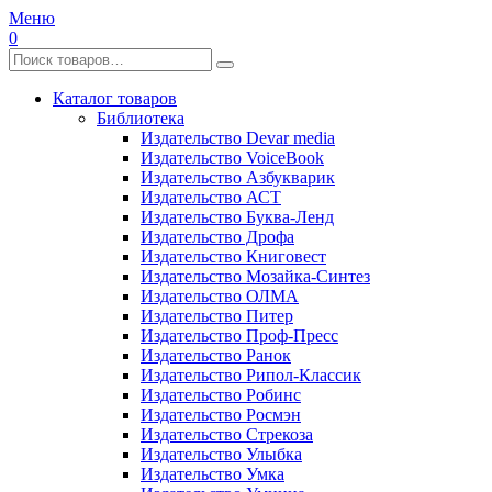
Меню
0
Каталог товаров
Библиотека
Издательство Devar media
Издательство VoiceBook
Издательство Азбукварик
Издательство АСТ
Издательство Буква-Ленд
Издательство Дрофа
Издательство Книговест
Издательство Мозайка-Синтез
Издательство ОЛМА
Издательство Питер
Издательство Проф-Пресс
Издательство Ранок
Издательство Рипол-Классик
Издательство Робинс
Издательство Росмэн
Издательство Стрекоза
Издательство Улыбка
Издательство Умка