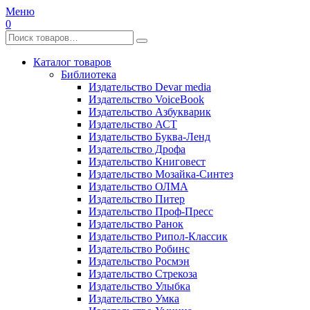
Меню
0
Каталог товаров
Библиотека
Издательство Devar media
Издательство VoiceBook
Издательство Азбукварик
Издательство АСТ
Издательство Буква-Ленд
Издательство Дрофа
Издательство Книговест
Издательство Мозайка-Синтез
Издательство ОЛМА
Издательство Питер
Издательство Проф-Пресс
Издательство Ранок
Издательство Рипол-Классик
Издательство Робинс
Издательство Росмэн
Издательство Стрекоза
Издательство Улыбка
Издательство Умка