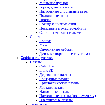
Мыльные пузыри
Горки, дома и качели
Настольные спортивные игры
Подвижные игры
Прочее
Солнцезащитные очки
Педальные и электромобили
Санки, снегокаты и лыжи
Спорт
Коньки
Мячи
Спортивные наборы
Детские спортивные комплексы
Хобби и творчество
Паззлы
Cubic fun
Prime 3D
Деревянные паззлы
Контурные паззлы
Кристаллические паззлы
Мягкие паззлы
Напольные паззлы
Настольные паззлы (по элементам)
Пластиковые паззлы
Творчество