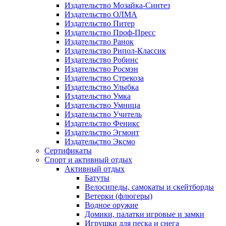
Издательство Мозайка-Синтез
Издательство ОЛМА
Издательство Питер
Издательство Проф-Пресс
Издательство Ранок
Издательство Рипол-Классик
Издательство Робинс
Издательство Росмэн
Издательство Стрекоза
Издательство Улыбка
Издательство Умка
Издательство Умница
Издательство Учитель
Издательство Феникс
Издательство Эгмонт
Издательство Эксмо
Сертификаты
Спорт и активный отдых
Активный отдых
Батуты
Велосипеды, самокаты и скейтборды
Ветерки (флюгеры)
Водное оружие
Домики, палатки игровые и замки
Игрушки для песка и снега