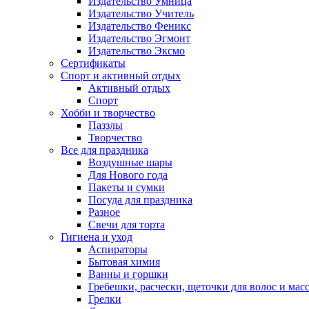
Издательство Умница
Издательство Учитель
Издательство Феникс
Издательство Эгмонт
Издательство Эксмо
Сертификаты
Спорт и активный отдых
Активный отдых
Спорт
Хобби и творчество
Паззлы
Творчество
Все для праздника
Воздушные шары
Для Нового года
Пакеты и сумки
Посуда для праздника
Разное
Свечи для торта
Гигиена и уход
Аспираторы
Бытовая химия
Ванны и горшки
Гребешки, расчески, щеточки для волос и мас
Грелки