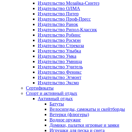
Издательство Мозайка-Синтез
Издательство ОЛМА
Издательство Питер
Издательство Проф-Пресс
Издательство Ранок
Издательство Рипол-Классик
Издательство Робинс
Издательство Росмэн
Издательство Стрекоза
Издательство Улыбка
Издательство Умка
Издательство Умница
Издательство Учитель
Издательство Феникс
Издательство Эгмонт
Издательство Эксмо
Сертификаты
Спорт и активный отдых
Активный отдых
Батуты
Велосипеды, самокаты и скейтборды
Ветерки (флюгеры)
Водное оружие
Домики, палатки игровые и замки
Игрушки для песка и снега