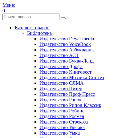
Меню
0
Каталог товаров
Библиотека
Издательство Devar media
Издательство VoiceBook
Издательство Азбукварик
Издательство АСТ
Издательство Буква-Ленд
Издательство Дрофа
Издательство Книговест
Издательство Мозайка-Синтез
Издательство ОЛМА
Издательство Питер
Издательство Проф-Пресс
Издательство Ранок
Издательство Рипол-Классик
Издательство Робинс
Издательство Росмэн
Издательство Стрекоза
Издательство Улыбка
Издательство Умка