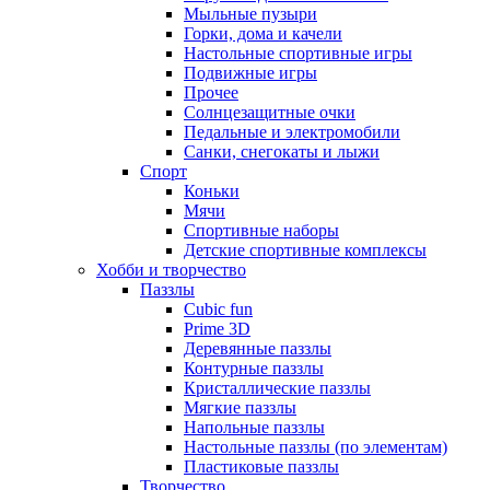
Мыльные пузыри
Горки, дома и качели
Настольные спортивные игры
Подвижные игры
Прочее
Солнцезащитные очки
Педальные и электромобили
Санки, снегокаты и лыжи
Спорт
Коньки
Мячи
Спортивные наборы
Детские спортивные комплексы
Хобби и творчество
Паззлы
Cubic fun
Prime 3D
Деревянные паззлы
Контурные паззлы
Кристаллические паззлы
Мягкие паззлы
Напольные паззлы
Настольные паззлы (по элементам)
Пластиковые паззлы
Творчество