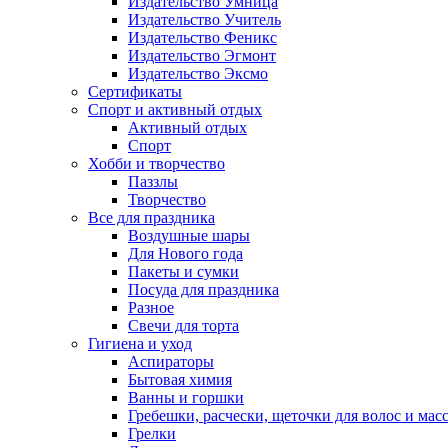
Издательство Умница
Издательство Учитель
Издательство Феникс
Издательство Эгмонт
Издательство Эксмо
Сертификаты
Спорт и активный отдых
Активный отдых
Спорт
Хобби и творчество
Паззлы
Творчество
Все для праздника
Воздушные шары
Для Нового года
Пакеты и сумки
Посуда для праздника
Разное
Свечи для торта
Гигиена и уход
Аспираторы
Бытовая химия
Ванны и горшки
Гребешки, расчески, щеточки для волос и мас
Грелки