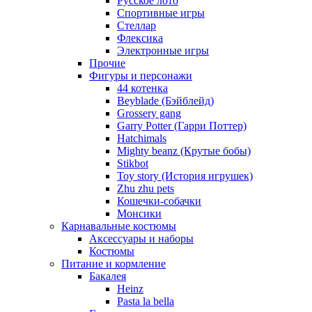
Русское лото
Спортивные игры
Стеллар
Флексика
Электронные игры
Прочие
Фигуры и персонажи
44 котенка
Beyblade (Бэйблейд)
Grossery gang
Garry Potter (Гарри Поттер)
Hatchimals
Mighty beanz (Крутые бобы)
Stikbot
Toy story (История игрушек)
Zhu zhu pets
Кошечки-собачки
Монсики
Карнавальные костюмы
Аксессуары и наборы
Костюмы
Питание и кормление
Бакалея
Heinz
Pasta la bella