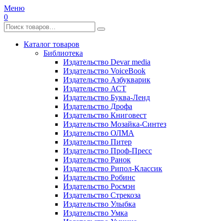
Меню
0
Каталог товаров
Библиотека
Издательство Devar media
Издательство VoiceBook
Издательство Азбукварик
Издательство АСТ
Издательство Буква-Ленд
Издательство Дрофа
Издательство Книговест
Издательство Мозайка-Синтез
Издательство ОЛМА
Издательство Питер
Издательство Проф-Пресс
Издательство Ранок
Издательство Рипол-Классик
Издательство Робинс
Издательство Росмэн
Издательство Стрекоза
Издательство Улыбка
Издательство Умка