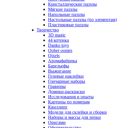
Кристаллические паззлы
Мягкие паззлы
Напольные паззлы
Настольные паззлы (по элементам)
Пластиковые паззлы
Творчество
3D magic
44 котенка
Danko toys
Oober oonies
Qixels
Аромафабрика
Барельефы
Выжигание
Гелевые наклейки
Гончарные наборы
Гравюры
Домики-раскраски
Исследования и опыты
Картины по номерам
Квиллинг
Модели для склейки и сборки
Наборы и массы для лепки
Оригами
Оформительство