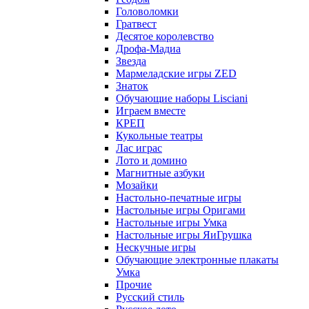
Головоломки
Гратвест
Десятое королевство
Дрофа-Мадиа
Звезда
Мармеладские игры ZED
Знаток
Обучающие наборы Lisciani
Играем вместе
КРЕП
Кукольные театры
Лас играс
Лото и домино
Магнитные азбуки
Мозайки
Настольно-печатные игры
Настольные игры Оригами
Настольные игры Умка
Настольные игры ЯиГрушка
Нескучные игры
Обучающие электронные плакаты
Умка
Прочие
Русский стиль