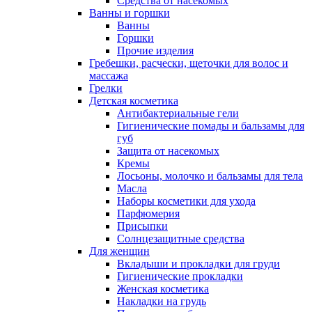
Средства от насекомых
Ванны и горшки
Ванны
Горшки
Прочие изделия
Гребешки, расчески, щеточки для волос и
массажа
Грелки
Детская косметика
Антибактериальные гели
Гигиенические помады и бальзамы для
губ
Защита от насекомых
Кремы
Лосьоны, молочко и бальзамы для тела
Масла
Наборы косметики для ухода
Парфюмерия
Присыпки
Солнцезащитные средства
Для женщин
Вкладыши и прокладки для груди
Гигиенические прокладки
Женская косметика
Накладки на грудь