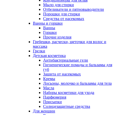
Кондиционеры для белья
Мыло для стирки
Отбеливатели и пятновыводители
Порошки для стирки
Средства от насекомых
Ванны и горшки
Ванны
Горшки
Прочие изделия
Гребешки, расчески, щеточки для волос и
массажа
Грелки
Детская косметика
Антибактериальные гели
Гигиенические помады и бальзамы для
губ
Защита от насекомых
Кремы
Лосьоны, молочко и бальзамы для тела
Масла
Наборы косметики для ухода
Парфюмерия
Присыпки
Солнцезащитные средства
Для женщин