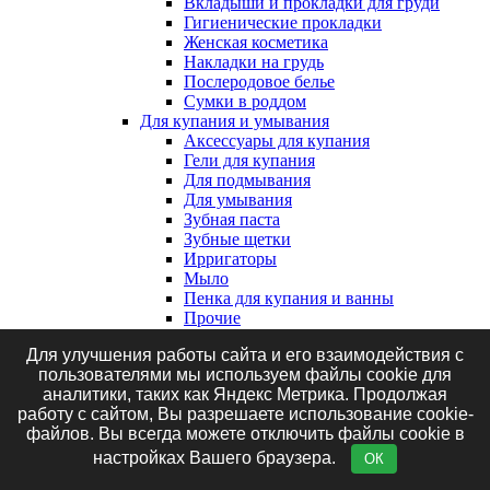
Вкладыши и прокладки для груди
Гигиенические прокладки
Женская косметика
Накладки на грудь
Послеродовое белье
Сумки в роддом
Для купания и умывания
Аксессуары для купания
Гели для купания
Для подмывания
Для умывания
Зубная паста
Зубные щетки
Ирригаторы
Мыло
Пенка для купания и ванны
Прочие
Средства для волос
Для улучшения работы сайта и его взаимодействия с
Экстракты для купания, травяные
пользователями мы используем файлы cookie для
сборы и соль
аналитики, таких как Яндекс Метрика. Продолжая
Клеенки, наматрасники и впитывающие
работу с сайтом, Вы разрешаете использование cookie-
пеленки
файлов. Вы всегда можете отключить файлы cookie в
Впитывающие пеленки
Клеенки
настройках Вашего браузера.
ОК
Наматрасники