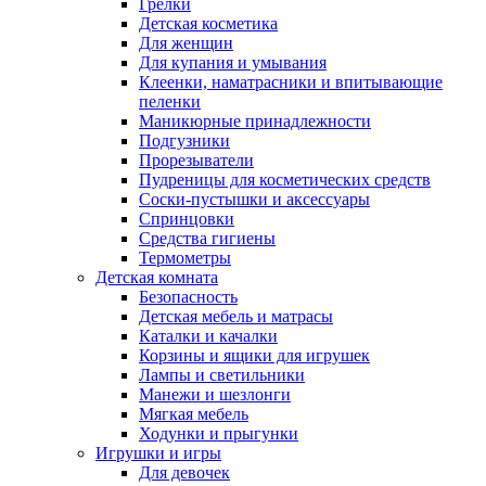
Грелки
Детская косметика
Для женщин
Для купания и умывания
Клеенки, наматрасники и впитывающие
пеленки
Маникюрные принадлежности
Подгузники
Прорезыватели
Пудреницы для косметических средств
Соски-пустышки и аксессуары
Спринцовки
Средства гигиены
Термометры
Детская комната
Безопасность
Детская мебель и матрасы
Каталки и качалки
Корзины и ящики для игрушек
Лампы и светильники
Манежи и шезлонги
Мягкая мебель
Ходунки и прыгунки
Игрушки и игры
Для девочек