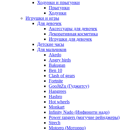
Ходунки и прыгунки
Прыгунки
Ходунки
Игрушки и игры
Для девочек
Аксессуары для девочек
Декоративная косметика
Игрушки для девочек
Детские часы
Для мальчиков
Akedo
Angry birds
Bakugan
Ben 10
Clash of gears
Fortnite
GooJitZu (Гуджитсу)
Hangrees
Hasbro
Hot wheels
Monkart
Infinity Nado (Инфинити надо)
Power rangers (могучие рейнджеры)
Strech
Motorro (Моторро)