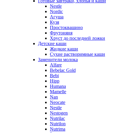
Готовые завтраки, хлопья и каши
Nestle
Nordic
Агуша
Кузя
Простоквашино
Фрутоняня
Хруст до последней ложки
Детские каши
Жидкие каши
Сухие растворимиые каши
Заменители молока
Alfare
Bebelac Gold
Bebi
Hipp
Humana
Mamelle
Nan
Neocate
Nestle
Nestogen
Nutrilac
Nutrilon
Nutrima