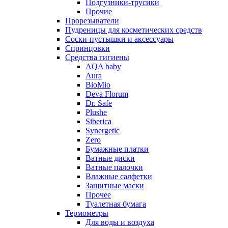
Подгузники-трусики
Прочие
Прорезыватели
Пудреницы для косметических средств
Соски-пустышки и аксессуары
Спринцовки
Средства гигиены
AQA baby
Aura
BioMio
Deva Florum
Dr. Safe
Plushe
Siberica
Synergetic
Zero
Бумажные платки
Ватные диски
Ватные палочки
Влажные салфетки
Защитные маски
Прочее
Туалетная бумага
Термометры
Для воды и воздуха