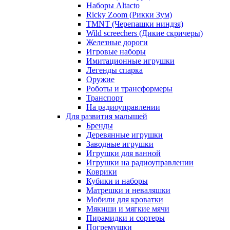
Наборы Altacto
Ricky Zoom (Рикки Зум)
TMNT (Черепашки ниндзя)
Wild screechers (Дикие скричеры)
Железные дороги
Игровые наборы
Имитационные игрушки
Легенды спарка
Оружие
Роботы и трансформеры
Транспорт
На радиоуправлении
Для развития малышей
Бренды
Деревянные игрушки
Заводные игрушки
Игрушки для ванной
Игрушки на радиоуправлении
Коврики
Кубики и наборы
Матрешки и неваляшки
Мобили для кроватки
Мякиши и мягкие мячи
Пирамидки и сортеры
Погремушки