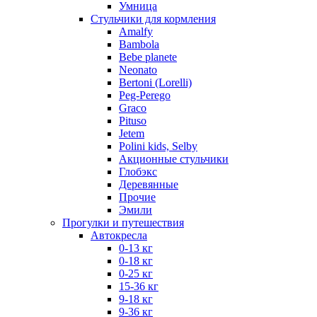
Умница
Стульчики для кормления
Amalfy
Bambola
Bebe planete
Neonato
Bertoni (Lorelli)
Peg-Perego
Graco
Pituso
Jetem
Polini kids, Selby
Акционные стульчики
Глобэкс
Деревянные
Прочие
Эмили
Прогулки и путешествия
Автокресла
0-13 кг
0-18 кг
0-25 кг
15-36 кг
9-18 кг
9-36 кг