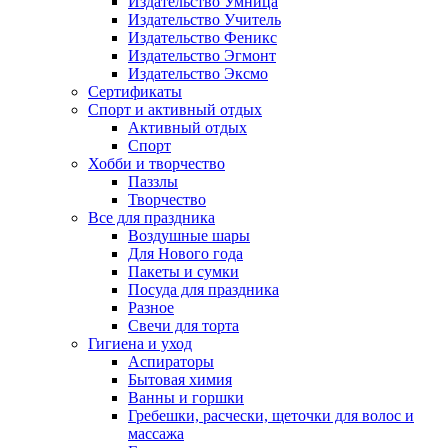
Издательство Умница
Издательство Учитель
Издательство Феникс
Издательство Эгмонт
Издательство Эксмо
Сертификаты
Спорт и активный отдых
Активный отдых
Спорт
Хобби и творчество
Паззлы
Творчество
Все для праздника
Воздушные шары
Для Нового года
Пакеты и сумки
Посуда для праздника
Разное
Свечи для торта
Гигиена и уход
Аспираторы
Бытовая химия
Ванны и горшки
Гребешки, расчески, щеточки для волос и
массажа