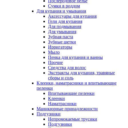
Послеродовое белье
Сумки в роддом
Для купания и умывания
Аксессуары для купания
Гели для купания
Для подмывания
Для умывания
Зубная паста
Зубные щетки
Ирригаторы
Мыло
Пенка для купания и ванны
Прочие
Средства для волос
Экстракты для купания, травяные
сборы и соль
Клеенки, наматрасники и впитывающие
пеленки
Впитывающие пеленки
Клеенки
Наматрасники
Маникюрные принадлежности
Подгузники
Непромокаемые трусики
Подгузники