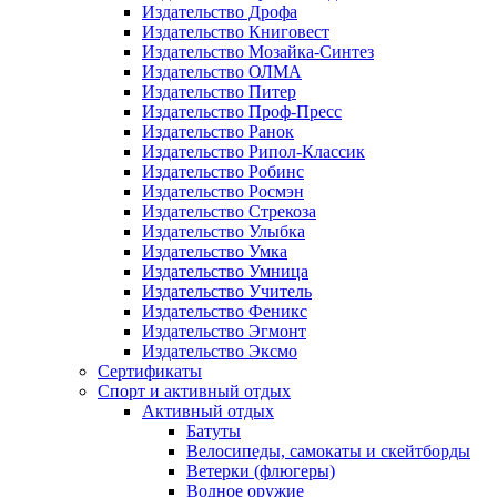
Издательство Дрофа
Издательство Книговест
Издательство Мозайка-Синтез
Издательство ОЛМА
Издательство Питер
Издательство Проф-Пресс
Издательство Ранок
Издательство Рипол-Классик
Издательство Робинс
Издательство Росмэн
Издательство Стрекоза
Издательство Улыбка
Издательство Умка
Издательство Умница
Издательство Учитель
Издательство Феникс
Издательство Эгмонт
Издательство Эксмо
Сертификаты
Спорт и активный отдых
Активный отдых
Батуты
Велосипеды, самокаты и скейтборды
Ветерки (флюгеры)
Водное оружие