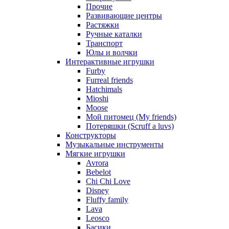
Прочие
Развивающие центры
Растяжки
Ручные каталки
Транспорт
Юлы и волчки
Интерактивные игрушки
Furby
Furreal friends
Hatchimals
Mioshi
Moose
Мой питомец (My friends)
Потеряшки (Scruff a luvs)
Конструкторы
Музыкальные инструменты
Мягкие игрушки
Avrora
Bebelot
Chi Chi Love
Disney
Fluffy family
Lava
Leosco
Басики