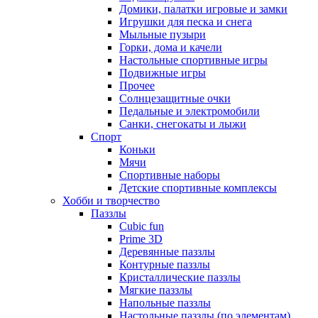
Домики, палатки игровые и замки
Игрушки для песка и снега
Мыльные пузыри
Горки, дома и качели
Настольные спортивные игры
Подвижные игры
Прочее
Солнцезащитные очки
Педальные и электромобили
Санки, снегокаты и лыжи
Спорт
Коньки
Мячи
Спортивные наборы
Детские спортивные комплексы
Хобби и творчество
Паззлы
Cubic fun
Prime 3D
Деревянные паззлы
Контурные паззлы
Кристаллические паззлы
Мягкие паззлы
Напольные паззлы
Настольные паззлы (по элементам)