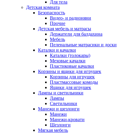
Для тела
Детская комната
Безопасность
Видео- и радионяни
Прочие
Детская мебель и матрасы
Держатели для балдахина
Мебель
Пеленальные матрасики и доски
Каталки и качалки
Каталки (толокары)
Меховые качалки
Пластиковые качалки
Корзины и ящики для игрушек
Корзины для игрушек
Пластмассовые комоды
Ящики для игрушек
Лампы и светильники
Лампы
Светильники
Манежи и шезлонги
Манежи
Манежи-кровати
Шезлонги
Мягкая мебель