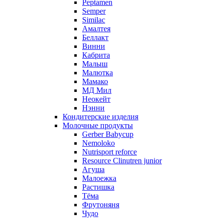
Peptamen
Semper
Similac
Амалтея
Беллакт
Винни
Кабрита
Малыш
Малютка
Мамако
МД Мил
Неокейт
Нэнни
Кондитерские изделия
Молочные продукты
Gerber Babycup
Nemoloko
Nutrisport reforce
Resource Clinutren junior
Агуша
Малоежка
Растишка
Тёма
Фрутоняня
Чудо