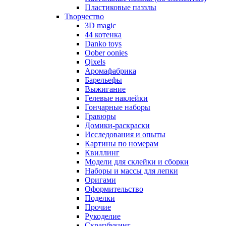
Пластиковые паззлы
Творчество
3D magic
44 котенка
Danko toys
Oober oonies
Qixels
Аромафабрика
Барельефы
Выжигание
Гелевые наклейки
Гончарные наборы
Гравюры
Домики-раскраски
Исследования и опыты
Картины по номерам
Квиллинг
Модели для склейки и сборки
Наборы и массы для лепки
Оригами
Оформительство
Поделки
Прочие
Рукоделие
Скрапбукинг