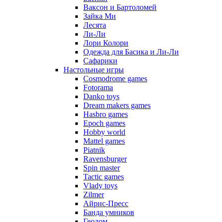
Ваксон и Бартоломей
Зайка Ми
Лесята
Ли-Ли
Лори Колори
Одежда для Басика и Ли-Ли
Сафарики
Настольные игры
Cosmodrome games
Fotorama
Danko toys
Dream makers games
Hasbro games
Epoch games
Hobby world
Mattel games
Piatnik
Ravensburger
Spin master
Tactic games
Vlady toys
Zilmer
Айрис-Пресс
Банда умников
Геодом