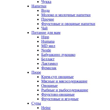
Чукка
Напитки
Вода
Молоко и молочные напитки
Прочие
Фруктовые и овощные напитки
Чай
Питание для мам
Hipp
Humana
MD мил
Nestle
Бабушкино лукошко
Беллакт
Лактамил
Фемилак
Пюре
Крем-суп овощные
Мясные и мясосодержащие
Овощные
Рыбные и рыбосодержащие
Фруктово-овощные
Фруктовые и ягодные
Супы
Heinz