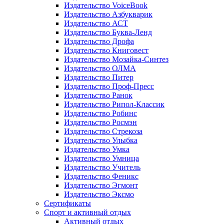
Издательство VoiceBook
Издательство Азбукварик
Издательство АСТ
Издательство Буква-Ленд
Издательство Дрофа
Издательство Книговест
Издательство Мозайка-Синтез
Издательство ОЛМА
Издательство Питер
Издательство Проф-Пресс
Издательство Ранок
Издательство Рипол-Классик
Издательство Робинс
Издательство Росмэн
Издательство Стрекоза
Издательство Улыбка
Издательство Умка
Издательство Умница
Издательство Учитель
Издательство Феникс
Издательство Эгмонт
Издательство Эксмо
Сертификаты
Спорт и активный отдых
Активный отдых