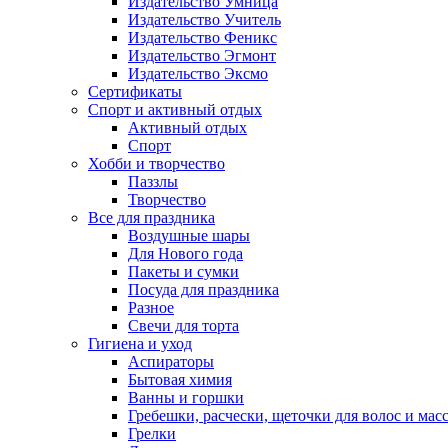
Издательство Умница
Издательство Учитель
Издательство Феникс
Издательство Эгмонт
Издательство Эксмо
Сертификаты
Спорт и активный отдых
Активный отдых
Спорт
Хобби и творчество
Паззлы
Творчество
Все для праздника
Воздушные шары
Для Нового года
Пакеты и сумки
Посуда для праздника
Разное
Свечи для торта
Гигиена и уход
Аспираторы
Бытовая химия
Ванны и горшки
Гребешки, расчески, щеточки для волос и мас
Грелки