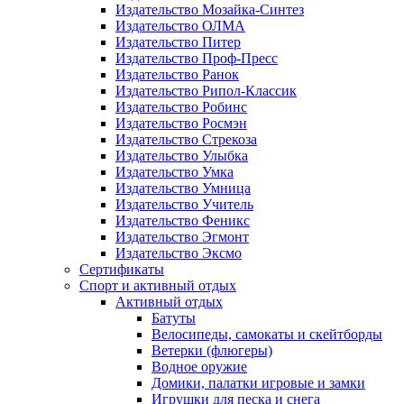
Издательство Мозайка-Синтез
Издательство ОЛМА
Издательство Питер
Издательство Проф-Пресс
Издательство Ранок
Издательство Рипол-Классик
Издательство Робинс
Издательство Росмэн
Издательство Стрекоза
Издательство Улыбка
Издательство Умка
Издательство Умница
Издательство Учитель
Издательство Феникс
Издательство Эгмонт
Издательство Эксмо
Сертификаты
Спорт и активный отдых
Активный отдых
Батуты
Велосипеды, самокаты и скейтборды
Ветерки (флюгеры)
Водное оружие
Домики, палатки игровые и замки
Игрушки для песка и снега