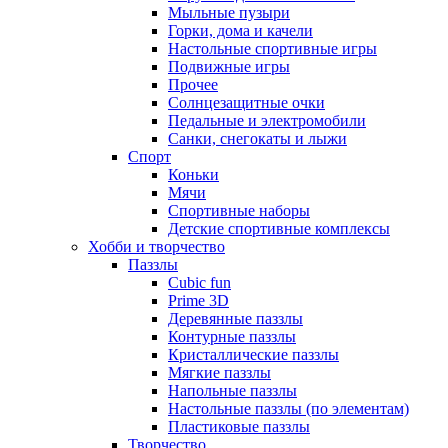
Мыльные пузыри
Горки, дома и качели
Настольные спортивные игры
Подвижные игры
Прочее
Солнцезащитные очки
Педальные и электромобили
Санки, снегокаты и лыжи
Спорт
Коньки
Мячи
Спортивные наборы
Детские спортивные комплексы
Хобби и творчество
Паззлы
Cubic fun
Prime 3D
Деревянные паззлы
Контурные паззлы
Кристаллические паззлы
Мягкие паззлы
Напольные паззлы
Настольные паззлы (по элементам)
Пластиковые паззлы
Творчество