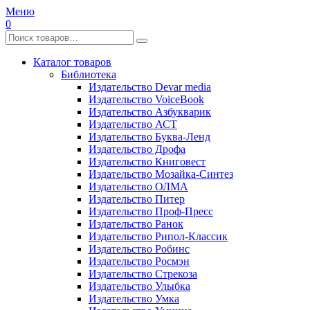
Меню
0
Каталог товаров
Библиотека
Издательство Devar media
Издательство VoiceBook
Издательство Азбукварик
Издательство АСТ
Издательство Буква-Ленд
Издательство Дрофа
Издательство Книговест
Издательство Мозайка-Синтез
Издательство ОЛМА
Издательство Питер
Издательство Проф-Пресс
Издательство Ранок
Издательство Рипол-Классик
Издательство Робинс
Издательство Росмэн
Издательство Стрекоза
Издательство Улыбка
Издательство Умка