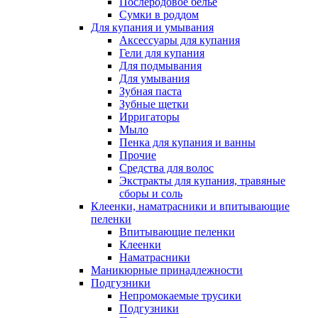
Послеродовое белье
Сумки в роддом
Для купания и умывания
Аксессуары для купания
Гели для купания
Для подмывания
Для умывания
Зубная паста
Зубные щетки
Ирригаторы
Мыло
Пенка для купания и ванны
Прочие
Средства для волос
Экстракты для купания, травяные
сборы и соль
Клеенки, наматрасники и впитывающие
пеленки
Впитывающие пеленки
Клеенки
Наматрасники
Маникюрные принадлежности
Подгузники
Непромокаемые трусики
Подгузники