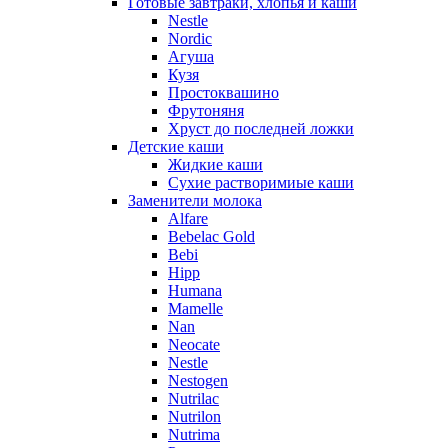
Готовые завтраки, хлопья и каши
Nestle
Nordic
Агуша
Кузя
Простоквашино
Фрутоняня
Хруст до последней ложки
Детские каши
Жидкие каши
Сухие растворимиые каши
Заменители молока
Alfare
Bebelac Gold
Bebi
Hipp
Humana
Mamelle
Nan
Neocate
Nestle
Nestogen
Nutrilac
Nutrilon
Nutrima