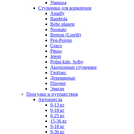
Умница
Стульчики для кормления
Amalfy
Bambola
Bebe planete
Neonato
Bertoni (Lorelli)
Peg-Perego
Graco
Pituso
Jetem
Polini kids, Selby
Акционные стульчики
Глобэкс
Деревянные
Прочие
Эмили
Прогулки и путешествия
Автокресла
0-13 кг
0-18 кг
0-25 кг
15-36 кг
9-18 кг
9-36 кг