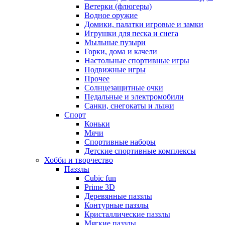
Ветерки (флюгеры)
Водное оружие
Домики, палатки игровые и замки
Игрушки для песка и снега
Мыльные пузыри
Горки, дома и качели
Настольные спортивные игры
Подвижные игры
Прочее
Солнцезащитные очки
Педальные и электромобили
Санки, снегокаты и лыжи
Спорт
Коньки
Мячи
Спортивные наборы
Детские спортивные комплексы
Хобби и творчество
Паззлы
Cubic fun
Prime 3D
Деревянные паззлы
Контурные паззлы
Кристаллические паззлы
Мягкие паззлы