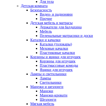
Для тела
Детская комната
Безопасность
Видео- и радионяни
Прочие
Детская мебель и матрасы
Держатели для балдахина
Мебель
Пеленальные матрасики и доски
Каталки и качалки
Каталки (толокары)
Меховые качалки
Пластиковые качалки
Корзины и ящики для игрушек
Корзины для игрушек
Пластмассовые комоды
Ящики для игрушек
Лампы и светильники
Лампы
Светильники
Манежи и шезлонги
Манежи
Манежи-кровати
Шезлонги
Мягкая мебель