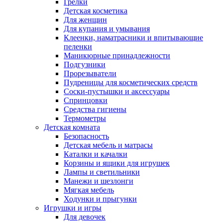
Грелки
Детская косметика
Для женщин
Для купания и умывания
Клеенки, наматрасники и впитывающие
пеленки
Маникюрные принадлежности
Подгузники
Прорезыватели
Пудреницы для косметических средств
Соски-пустышки и аксессуары
Спринцовки
Средства гигиены
Термометры
Детская комната
Безопасность
Детская мебель и матрасы
Каталки и качалки
Корзины и ящики для игрушек
Лампы и светильники
Манежи и шезлонги
Мягкая мебель
Ходунки и прыгунки
Игрушки и игры
Для девочек