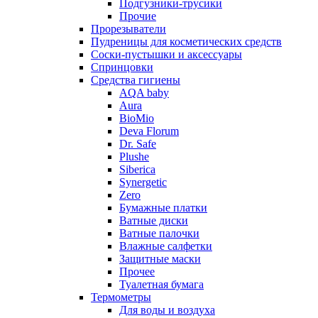
Подгузники-трусики
Прочие
Прорезыватели
Пудреницы для косметических средств
Соски-пустышки и аксессуары
Спринцовки
Средства гигиены
AQA baby
Aura
BioMio
Deva Florum
Dr. Safe
Plushe
Siberica
Synergetic
Zero
Бумажные платки
Ватные диски
Ватные палочки
Влажные салфетки
Защитные маски
Прочее
Туалетная бумага
Термометры
Для воды и воздуха