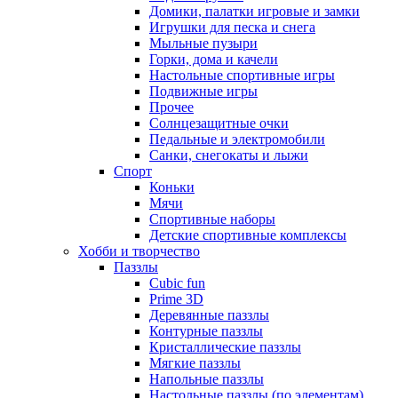
Домики, палатки игровые и замки
Игрушки для песка и снега
Мыльные пузыри
Горки, дома и качели
Настольные спортивные игры
Подвижные игры
Прочее
Солнцезащитные очки
Педальные и электромобили
Санки, снегокаты и лыжи
Спорт
Коньки
Мячи
Спортивные наборы
Детские спортивные комплексы
Хобби и творчество
Паззлы
Cubic fun
Prime 3D
Деревянные паззлы
Контурные паззлы
Кристаллические паззлы
Мягкие паззлы
Напольные паззлы
Настольные паззлы (по элементам)