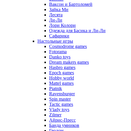
Ваксон и Бартоломей
Зайка Ми
Лесята
Ли-Ли
Лори Колори
Одежда для Басика и Ли-Ли
Сафарики
Настольные игры
Cosmodrome games
Fotorama
Danko toys
Dream makers games
Hasbro games
Epoch games
Hobby world
Mattel games
Piatnik
Ravensburger
Spin master
Tactic games
Vlady toys
Zilmer
Айрис-Пресс
Банда умников
Геодом