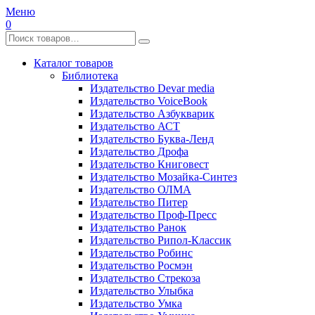
Меню
0
Каталог товаров
Библиотека
Издательство Devar media
Издательство VoiceBook
Издательство Азбукварик
Издательство АСТ
Издательство Буква-Ленд
Издательство Дрофа
Издательство Книговест
Издательство Мозайка-Синтез
Издательство ОЛМА
Издательство Питер
Издательство Проф-Пресс
Издательство Ранок
Издательство Рипол-Классик
Издательство Робинс
Издательство Росмэн
Издательство Стрекоза
Издательство Улыбка
Издательство Умка