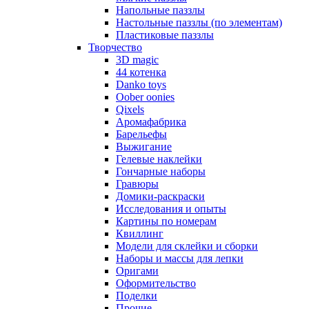
Напольные паззлы
Настольные паззлы (по элементам)
Пластиковые паззлы
Творчество
3D magic
44 котенка
Danko toys
Oober oonies
Qixels
Аромафабрика
Барельефы
Выжигание
Гелевые наклейки
Гончарные наборы
Гравюры
Домики-раскраски
Исследования и опыты
Картины по номерам
Квиллинг
Модели для склейки и сборки
Наборы и массы для лепки
Оригами
Оформительство
Поделки
Прочие