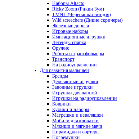
Наборы Altacto
Ricky Zoom (Рикки Зум)
TMNT (Черепашки ниндзя)
Wild screechers (Дикие скричеры)
Железные дороги
Игровые наборы
Имитационные игрушки
Легенды спарка
Оружие
Роботы и трансформеры
Транспорт
На радиоуправлении
Для развития малышей
Бренды
Деревянные игрушки
Заводные игрушки
Игрушки для ванной
Игрушки на радиоуправлении
Коврики
Кубики и наборы
Матрешки и неваляшки
Мобили для кроватки
Мякиши и мягкие мячи
Пирамидки и сортеры
Погремушки