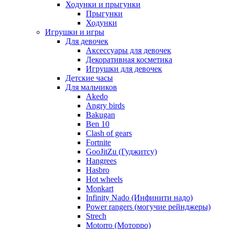
Ходунки и прыгунки
Прыгунки
Ходунки
Игрушки и игры
Для девочек
Аксессуары для девочек
Декоративная косметика
Игрушки для девочек
Детские часы
Для мальчиков
Akedo
Angry birds
Bakugan
Ben 10
Clash of gears
Fortnite
GooJitZu (Гуджитсу)
Hangrees
Hasbro
Hot wheels
Monkart
Infinity Nado (Инфинити надо)
Power rangers (могучие рейнджеры)
Strech
Motorro (Моторро)