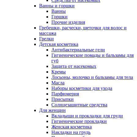
Средства от насекомых
Ванны и горшки
Ванны
Горшки
Прочие изделия
Гребешки, расчески, щеточки для волос и
массажа
Грелки
Детская косметика
Антибактериальные гели
Гигиенические помады и бальзамы для
губ
Защита от насекомых
Кремы
Лосьоны, молочко и бальзамы для тела
Масла
Наборы косметики для ухода
Парфюмерия
Присыпки
Солнцезащитные средства
Для женщин
Вкладыши и прокладки для груди
Гигиенические прокладки
Женская косметика
Накладки на грудь