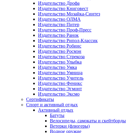
Издательство Дрофа
Издательство Книговест
Издательство Мозайка-Синтез
Издательство ОЛМА
Издательство Питер
Издательство Проф-Пресс
Издательство Ранок
Издательство Рипол-Классик
Издательство Робинс
Издательство Росмэн
Издательство Стрекоза
Издательство Улыбка
Издательство Умка
Издательство Умница
Издательство Учитель
Издательство Феникс
Издательство Эгмонт
Издательство Эксмо
Сертификаты
Спорт и активный отдых
Активный отдых
Батуты
Велосипеды, самокаты и скейтборды
Ветерки (флюгеры)
Водное оружие