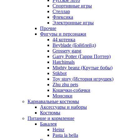
Русское лото
Спортивные игры
Стеллар
Флексика
Электронные игры
Прочие
Фигуры и персонажи
44 котенка
Beyblade (Бэйблейд)
Grossery gang
Garry Potter (Гарри Поттер)
Hatchimals
Mighty beanz (Крутые бобы)
Stikbot
Toy story (История игрушек)
Zhu zhu pets
Кошечки-собачки
Монсики
Карнавальные костюмы
Аксессуары и наборы
Костюмы
Питание и кормление
Бакалея
Heinz
Pasta la bella