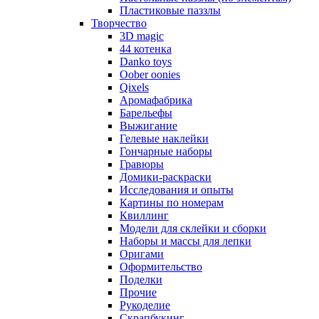
Пластиковые паззлы
Творчество
3D magic
44 котенка
Danko toys
Oober oonies
Qixels
Аромафабрика
Барельефы
Выжигание
Гелевые наклейки
Гончарные наборы
Гравюры
Домики-раскраски
Исследования и опыты
Картины по номерам
Квиллинг
Модели для склейки и сборки
Наборы и массы для лепки
Оригами
Оформительство
Поделки
Прочие
Рукоделие
Скрапбукинг