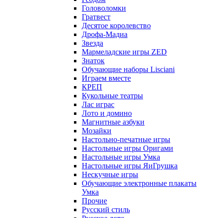
Головоломки
Гратвест
Десятое королевство
Дрофа-Мадиа
Звезда
Мармеладские игры ZED
Знаток
Обучающие наборы Lisciani
Играем вместе
КРЕП
Кукольные театры
Лас играс
Лото и домино
Магнитные азбуки
Мозайки
Настольно-печатные игры
Настольные игры Оригами
Настольные игры Умка
Настольные игры ЯиГрушка
Нескучные игры
Обучающие электронные плакаты
Умка
Прочие
Русский стиль