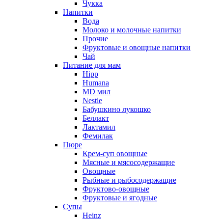
Чукка
Напитки
Вода
Молоко и молочные напитки
Прочие
Фруктовые и овощные напитки
Чай
Питание для мам
Hipp
Humana
MD мил
Nestle
Бабушкино лукошко
Беллакт
Лактамил
Фемилак
Пюре
Крем-суп овощные
Мясные и мясосодержащие
Овощные
Рыбные и рыбосодержащие
Фруктово-овощные
Фруктовые и ягодные
Супы
Heinz