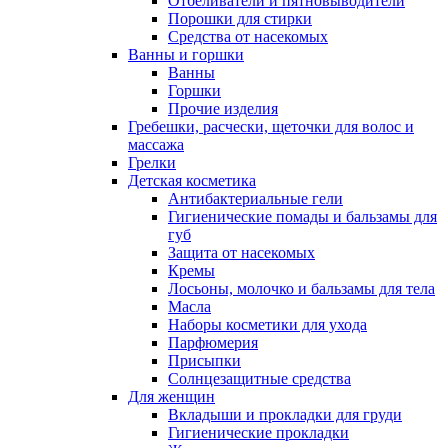
Отбеливатели и пятновыводители
Порошки для стирки
Средства от насекомых
Ванны и горшки
Ванны
Горшки
Прочие изделия
Гребешки, расчески, щеточки для волос и
массажа
Грелки
Детская косметика
Антибактериальные гели
Гигиенические помады и бальзамы для
губ
Защита от насекомых
Кремы
Лосьоны, молочко и бальзамы для тела
Масла
Наборы косметики для ухода
Парфюмерия
Присыпки
Солнцезащитные средства
Для женщин
Вкладыши и прокладки для груди
Гигиенические прокладки