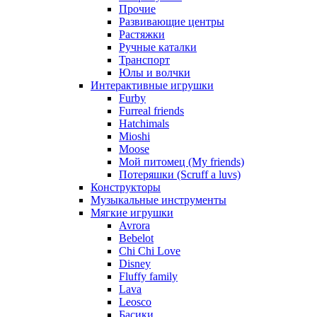
Прочие
Развивающие центры
Растяжки
Ручные каталки
Транспорт
Юлы и волчки
Интерактивные игрушки
Furby
Furreal friends
Hatchimals
Mioshi
Moose
Мой питомец (My friends)
Потеряшки (Scruff a luvs)
Конструкторы
Музыкальные инструменты
Мягкие игрушки
Avrora
Bebelot
Chi Chi Love
Disney
Fluffy family
Lava
Leosco
Басики