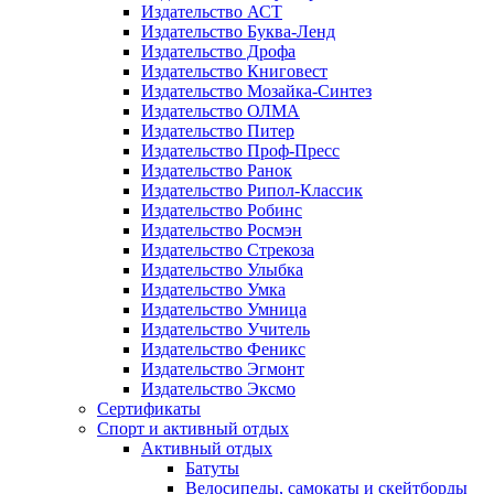
Издательство АСТ
Издательство Буква-Ленд
Издательство Дрофа
Издательство Книговест
Издательство Мозайка-Синтез
Издательство ОЛМА
Издательство Питер
Издательство Проф-Пресс
Издательство Ранок
Издательство Рипол-Классик
Издательство Робинс
Издательство Росмэн
Издательство Стрекоза
Издательство Улыбка
Издательство Умка
Издательство Умница
Издательство Учитель
Издательство Феникс
Издательство Эгмонт
Издательство Эксмо
Сертификаты
Спорт и активный отдых
Активный отдых
Батуты
Велосипеды, самокаты и скейтборды