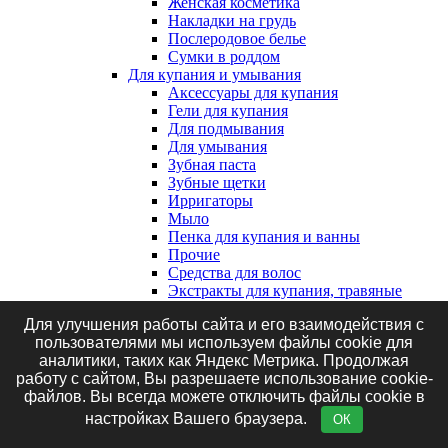
Женская косметика
Накладки на грудь
Послеродовое белье
Сумки в роддом
Для купания и умывания
Аксессуары для купания
Гели для купания
Для подмывания
Для умывания
Зубная паста
Зубные щетки
Ирригаторы
Мыло
Пенка для купания и ванны
Прочие
Средства для волос
Экстракты для купания, травяные
сборы и соль
Для улучшения работы сайта и его взаимодействия с
Клеенки, наматрасники и впитывающие
пользователями мы используем файлы cookie для
пеленки
аналитики, таких как Яндекс Метрика. Продолжая
Впитывающие пеленки
работу с сайтом, Вы разрешаете использование cookie-
Клеенки
файлов. Вы всегда можете отключить файлы cookie в
Наматрасники
Маникюрные принадлежности
настройках Вашего браузера.
ОК
Подгузники