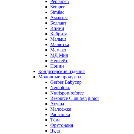
Peptamen
Semper
Similac
Амалтея
Беллакт
Винни
Кабрита
Малыш
Малютка
Мамако
МД Мил
Неокейт
Нэнни
Кондитерские изделия
Молочные продукты
Gerber Babycup
Nemoloko
Nutrisport reforce
Resource Clinutren junior
Агуша
Малоежка
Растишка
Тёма
Фрутоняня
Чудо