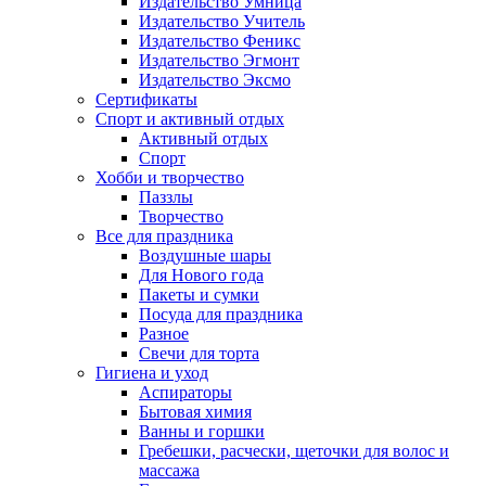
Издательство Умница
Издательство Учитель
Издательство Феникс
Издательство Эгмонт
Издательство Эксмо
Сертификаты
Спорт и активный отдых
Активный отдых
Спорт
Хобби и творчество
Паззлы
Творчество
Все для праздника
Воздушные шары
Для Нового года
Пакеты и сумки
Посуда для праздника
Разное
Свечи для торта
Гигиена и уход
Аспираторы
Бытовая химия
Ванны и горшки
Гребешки, расчески, щеточки для волос и
массажа