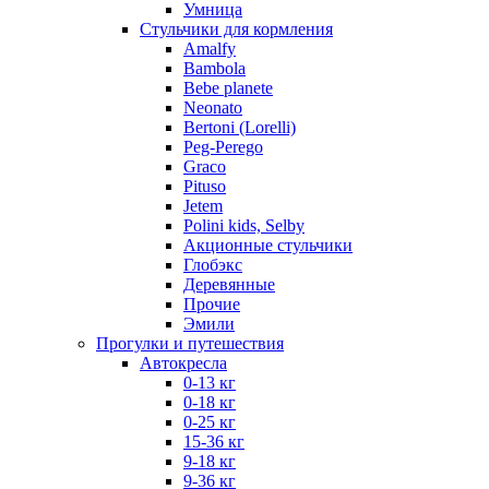
Умница
Стульчики для кормления
Amalfy
Bambola
Bebe planete
Neonato
Bertoni (Lorelli)
Peg-Perego
Graco
Pituso
Jetem
Polini kids, Selby
Акционные стульчики
Глобэкс
Деревянные
Прочие
Эмили
Прогулки и путешествия
Автокресла
0-13 кг
0-18 кг
0-25 кг
15-36 кг
9-18 кг
9-36 кг