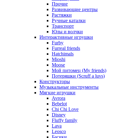
Прочие
Развивающие центры
Растяжки
Ручные каталки
Транспорт
Юлы и волчки
Интерактивные игрушки
Furby
Furreal friends
Hatchimals
Mioshi
Moose
Мой питомец (My friends)
Потеряшки (Scruff a luvs)
Конструкторы
Музыкальные инструменты
Мягкие игрушки
Avrora
Bebelot
Chi Chi Love
Disney
Fluffy family
Lava
Leosco
Басики