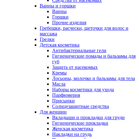
Средства от насекомых
Ванны и горшки
Ванны
Горшки
Прочие изделия
Гребешки, расчески, щеточки для волос и
массажа
Грелки
Детская косметика
Антибактериальные гели
Гигиенические помады и бальзамы для
губ
Защита от насекомых
Кремы
Лосьоны, молочко и бальзамы для тела
Масла
Наборы косметики для ухода
Парфюмерия
Присыпки
Солнцезащитные средства
Для женщин
Вкладыши и прокладки для груди
Гигиенические прокладки
Женская косметика
Накладки на грудь