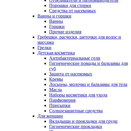
Отбеливатели и пятновыводители
Порошки для стирки
Средства от насекомых
Ванны и горшки
Ванны
Горшки
Прочие изделия
Гребешки, расчески, щеточки для волос и
массажа
Грелки
Детская косметика
Антибактериальные гели
Гигиенические помады и бальзамы для
губ
Защита от насекомых
Кремы
Лосьоны, молочко и бальзамы для тела
Масла
Наборы косметики для ухода
Парфюмерия
Присыпки
Солнцезащитные средства
Для женщин
Вкладыши и прокладки для груди
Гигиенические прокладки