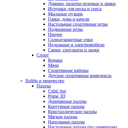
Домики, палатки игровые и замки
Игрушки для песка и снега
Мыльные пузыри
Горки, дома и качели
Настольные спортивные игры
Подвижные игры
Прочее
Солнцезащитные очки
Педальные и электромобили
Санки, снегокаты и лыжи
Спорт
Коньки
Мячи
Спортивные наборы
Детские спортивные комплексы
Хобби и творчество
Паззлы
Cubic fun
Prime 3D
Деревянные паззлы
Контурные паззлы
Кристаллические паззлы
Мягкие паззлы
Напольные паззлы
Настольные паззлы (по элементам)