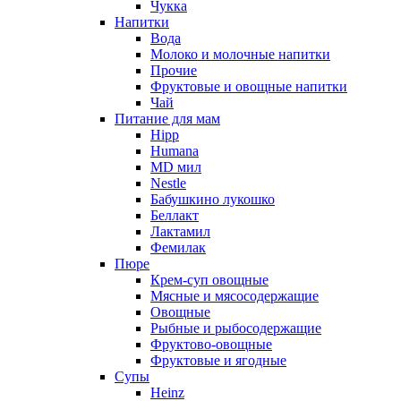
Чукка
Напитки
Вода
Молоко и молочные напитки
Прочие
Фруктовые и овощные напитки
Чай
Питание для мам
Hipp
Humana
MD мил
Nestle
Бабушкино лукошко
Беллакт
Лактамил
Фемилак
Пюре
Крем-суп овощные
Мясные и мясосодержащие
Овощные
Рыбные и рыбосодержащие
Фруктово-овощные
Фруктовые и ягодные
Супы
Heinz