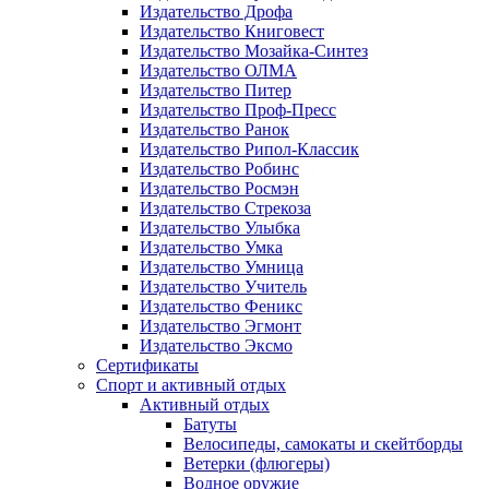
Издательство Дрофа
Издательство Книговест
Издательство Мозайка-Синтез
Издательство ОЛМА
Издательство Питер
Издательство Проф-Пресс
Издательство Ранок
Издательство Рипол-Классик
Издательство Робинс
Издательство Росмэн
Издательство Стрекоза
Издательство Улыбка
Издательство Умка
Издательство Умница
Издательство Учитель
Издательство Феникс
Издательство Эгмонт
Издательство Эксмо
Сертификаты
Спорт и активный отдых
Активный отдых
Батуты
Велосипеды, самокаты и скейтборды
Ветерки (флюгеры)
Водное оружие