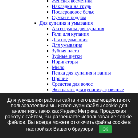
Женская косметика
Накладки на грудь
Послеродовое белье
Сумки в роддом
Для купания и умывания
Аксессуары для купания
Гели для купания
Для подмывания
Для умывания
Зубная паста
Зубные щетки
Ирригаторы
Мыло
Пенка для купания и ванны
Прочие
Средства для волос
Экстракты для купания, травяные
сборы и соль
Для улучшения работы сайта и его взаимодействия с
Клеенки, наматрасники и впитывающие
пользователями мы используем файлы cookie для
пеленки
аналитики, таких как Яндекс Метрика. Продолжая
Впитывающие пеленки
работу с сайтом, Вы разрешаете использование cookie-
Клеенки
файлов. Вы всегда можете отключить файлы cookie в
Наматрасники
Маникюрные принадлежности
настройках Вашего браузера.
ОК
Подгузники