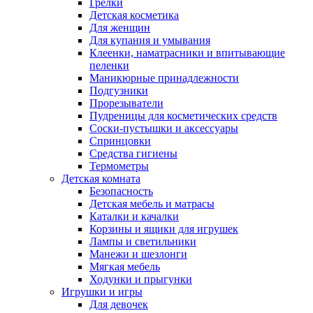
Грелки
Детская косметика
Для женщин
Для купания и умывания
Клеенки, наматрасники и впитывающие
пеленки
Маникюрные принадлежности
Подгузники
Прорезыватели
Пудреницы для косметических средств
Соски-пустышки и аксессуары
Спринцовки
Средства гигиены
Термометры
Детская комната
Безопасность
Детская мебель и матрасы
Каталки и качалки
Корзины и ящики для игрушек
Лампы и светильники
Манежи и шезлонги
Мягкая мебель
Ходунки и прыгунки
Игрушки и игры
Для девочек