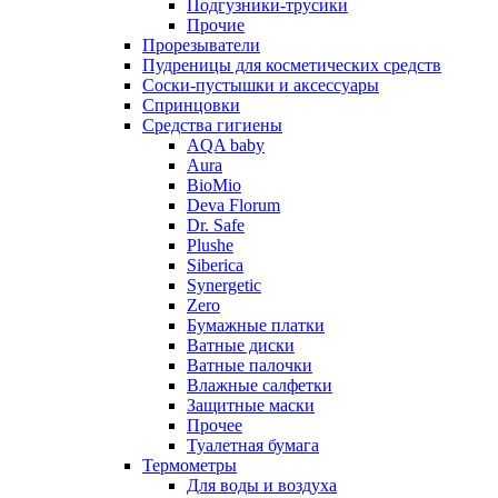
Подгузники-трусики
Прочие
Прорезыватели
Пудреницы для косметических средств
Соски-пустышки и аксессуары
Спринцовки
Средства гигиены
AQA baby
Aura
BioMio
Deva Florum
Dr. Safe
Plushe
Siberica
Synergetic
Zero
Бумажные платки
Ватные диски
Ватные палочки
Влажные салфетки
Защитные маски
Прочее
Туалетная бумага
Термометры
Для воды и воздуха