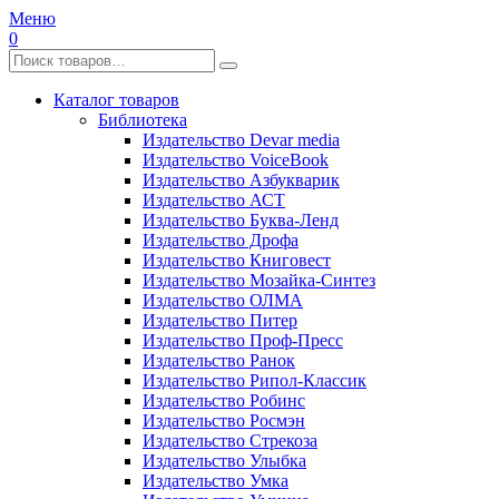
Меню
0
Каталог товаров
Библиотека
Издательство Devar media
Издательство VoiceBook
Издательство Азбукварик
Издательство АСТ
Издательство Буква-Ленд
Издательство Дрофа
Издательство Книговест
Издательство Мозайка-Синтез
Издательство ОЛМА
Издательство Питер
Издательство Проф-Пресс
Издательство Ранок
Издательство Рипол-Классик
Издательство Робинс
Издательство Росмэн
Издательство Стрекоза
Издательство Улыбка
Издательство Умка