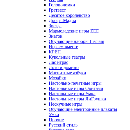
Головоломки
Гратвест
Десятое королевство
Дрофа-Мадиа
Звезда
Мармеладские игры ZED
Знаток
Обучающие наборы Lisciani
Играем вместе
КРЕП
Кукольные театры
Лас играс
Лото и домино
Магнитные азбуки
Мозайки
Настольно-печатные игры
Настольные игры Оригами
Настольные игры Умка
Настольные игры ЯиГрушка
Нескучные игры
Обучающие электронные плакаты
Умка
Прочие
Русский стиль