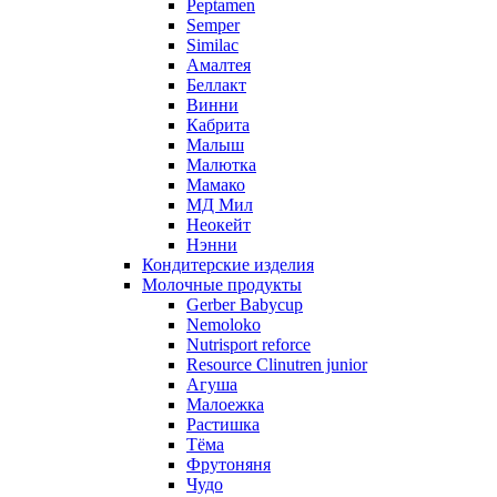
Peptamen
Semper
Similac
Амалтея
Беллакт
Винни
Кабрита
Малыш
Малютка
Мамако
МД Мил
Неокейт
Нэнни
Кондитерские изделия
Молочные продукты
Gerber Babycup
Nemoloko
Nutrisport reforce
Resource Clinutren junior
Агуша
Малоежка
Растишка
Тёма
Фрутоняня
Чудо