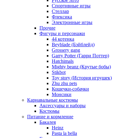
Русское лото
Спортивные игры
Стеллар
Флексика
Электронные игры
Прочие
Фигуры и персонажи
44 котенка
Beyblade (Бэйблейд)
Grossery gang
Garry Potter (Гарри Поттер)
Hatchimals
Mighty beanz (Крутые бобы)
Stikbot
Toy story (История игрушек)
Zhu zhu pets
Кошечки-собачки
Монсики
Карнавальные костюмы
Аксессуары и наборы
Костюмы
Питание и кормление
Бакалея
Heinz
Pasta la bella