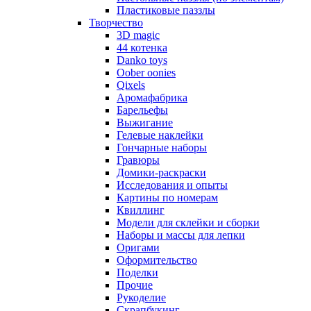
Пластиковые паззлы
Творчество
3D magic
44 котенка
Danko toys
Oober oonies
Qixels
Аромафабрика
Барельефы
Выжигание
Гелевые наклейки
Гончарные наборы
Гравюры
Домики-раскраски
Исследования и опыты
Картины по номерам
Квиллинг
Модели для склейки и сборки
Наборы и массы для лепки
Оригами
Оформительство
Поделки
Прочие
Рукоделие
Скрапбукинг