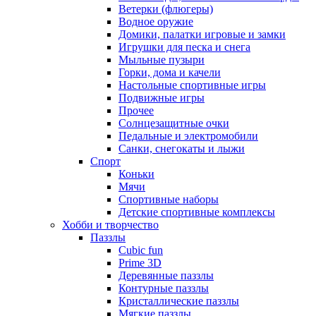
Ветерки (флюгеры)
Водное оружие
Домики, палатки игровые и замки
Игрушки для песка и снега
Мыльные пузыри
Горки, дома и качели
Настольные спортивные игры
Подвижные игры
Прочее
Солнцезащитные очки
Педальные и электромобили
Санки, снегокаты и лыжи
Спорт
Коньки
Мячи
Спортивные наборы
Детские спортивные комплексы
Хобби и творчество
Паззлы
Cubic fun
Prime 3D
Деревянные паззлы
Контурные паззлы
Кристаллические паззлы
Мягкие паззлы