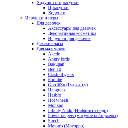
Ходунки и прыгунки
Прыгунки
Ходунки
Игрушки и игры
Для девочек
Аксессуары для девочек
Декоративная косметика
Игрушки для девочек
Детские часы
Для мальчиков
Akedo
Angry birds
Bakugan
Ben 10
Clash of gears
Fortnite
GooJitZu (Гуджитсу)
Hangrees
Hasbro
Hot wheels
Monkart
Infinity Nado (Инфинити надо)
Power rangers (могучие рейнджеры)
Strech
Motorro (Моторро)