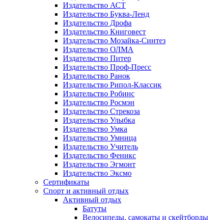
Издательство АСТ
Издательство Буква-Ленд
Издательство Дрофа
Издательство Книговест
Издательство Мозайка-Синтез
Издательство ОЛМА
Издательство Питер
Издательство Проф-Пресс
Издательство Ранок
Издательство Рипол-Классик
Издательство Робинс
Издательство Росмэн
Издательство Стрекоза
Издательство Улыбка
Издательство Умка
Издательство Умница
Издательство Учитель
Издательство Феникс
Издательство Эгмонт
Издательство Эксмо
Сертификаты
Спорт и активный отдых
Активный отдых
Батуты
Велосипеды, самокаты и скейтборды