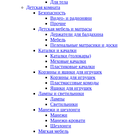
Для тела
Детская комната
Безопасность
Видео- и радионяни
Прочие
Детская мебель и матрасы
Держатели для балдахина
Мебель
Пеленальные матрасики и доски
Каталки и качалки
Каталки (толокары)
Меховые качалки
Пластиковые качалки
Корзины и ящики для игрушек
Корзины для игрушек
Пластмассовые комоды
Ящики для игрушек
Лампы и светильники
Лампы
Светильники
Манежи и шезлонги
Манежи
Манежи-кровати
Шезлонги
Мягкая мебель