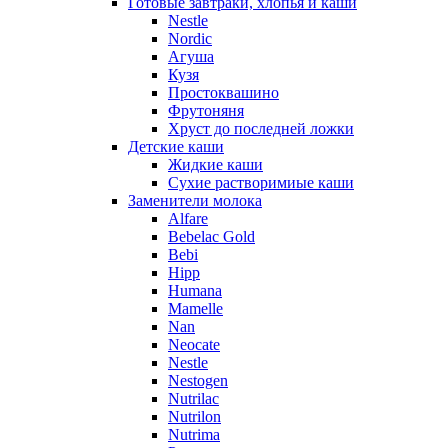
Готовые завтраки, хлопья и каши
Nestle
Nordic
Агуша
Кузя
Простоквашино
Фрутоняня
Хруст до последней ложки
Детские каши
Жидкие каши
Сухие растворимиые каши
Заменители молока
Alfare
Bebelac Gold
Bebi
Hipp
Humana
Mamelle
Nan
Neocate
Nestle
Nestogen
Nutrilac
Nutrilon
Nutrima