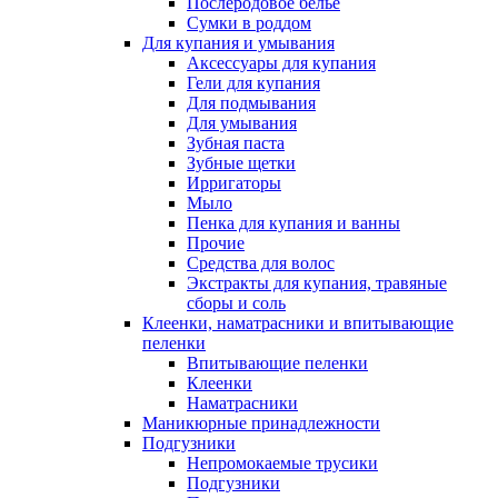
Послеродовое белье
Сумки в роддом
Для купания и умывания
Аксессуары для купания
Гели для купания
Для подмывания
Для умывания
Зубная паста
Зубные щетки
Ирригаторы
Мыло
Пенка для купания и ванны
Прочие
Средства для волос
Экстракты для купания, травяные
сборы и соль
Клеенки, наматрасники и впитывающие
пеленки
Впитывающие пеленки
Клеенки
Наматрасники
Маникюрные принадлежности
Подгузники
Непромокаемые трусики
Подгузники