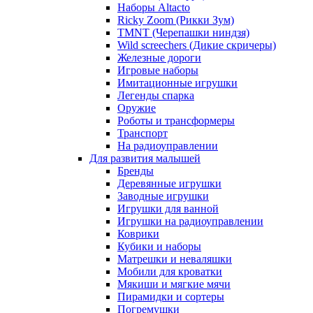
Наборы Altacto
Ricky Zoom (Рикки Зум)
TMNT (Черепашки ниндзя)
Wild screechers (Дикие скричеры)
Железные дороги
Игровые наборы
Имитационные игрушки
Легенды спарка
Оружие
Роботы и трансформеры
Транспорт
На радиоуправлении
Для развития малышей
Бренды
Деревянные игрушки
Заводные игрушки
Игрушки для ванной
Игрушки на радиоуправлении
Коврики
Кубики и наборы
Матрешки и неваляшки
Мобили для кроватки
Мякиши и мягкие мячи
Пирамидки и сортеры
Погремушки