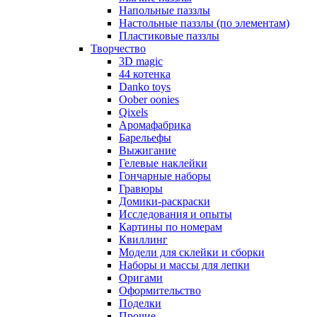
Напольные паззлы
Настольные паззлы (по элементам)
Пластиковые паззлы
Творчество
3D magic
44 котенка
Danko toys
Oober oonies
Qixels
Аромафабрика
Барельефы
Выжигание
Гелевые наклейки
Гончарные наборы
Гравюры
Домики-раскраски
Исследования и опыты
Картины по номерам
Квиллинг
Модели для склейки и сборки
Наборы и массы для лепки
Оригами
Оформительство
Поделки
Прочие