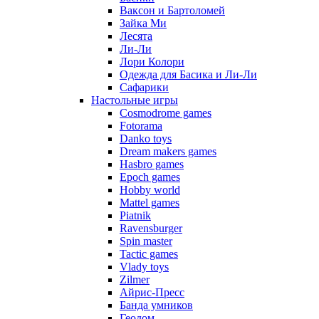
Ваксон и Бартоломей
Зайка Ми
Лесята
Ли-Ли
Лори Колори
Одежда для Басика и Ли-Ли
Сафарики
Настольные игры
Cosmodrome games
Fotorama
Danko toys
Dream makers games
Hasbro games
Epoch games
Hobby world
Mattel games
Piatnik
Ravensburger
Spin master
Tactic games
Vlady toys
Zilmer
Айрис-Пресс
Банда умников
Геодом