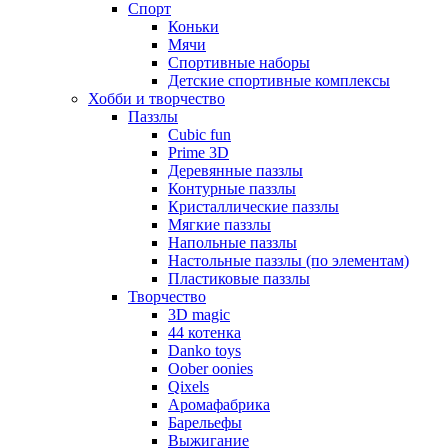
Спорт
Коньки
Мячи
Спортивные наборы
Детские спортивные комплексы
Хобби и творчество
Паззлы
Cubic fun
Prime 3D
Деревянные паззлы
Контурные паззлы
Кристаллические паззлы
Мягкие паззлы
Напольные паззлы
Настольные паззлы (по элементам)
Пластиковые паззлы
Творчество
3D magic
44 котенка
Danko toys
Oober oonies
Qixels
Аромафабрика
Барельефы
Выжигание