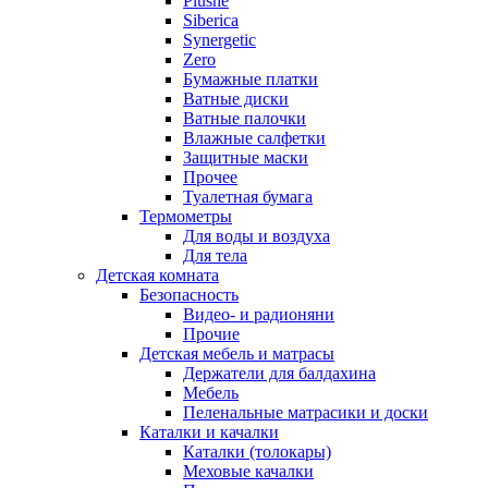
Plushe
Siberica
Synergetic
Zero
Бумажные платки
Ватные диски
Ватные палочки
Влажные салфетки
Защитные маски
Прочее
Туалетная бумага
Термометры
Для воды и воздуха
Для тела
Детская комната
Безопасность
Видео- и радионяни
Прочие
Детская мебель и матрасы
Держатели для балдахина
Мебель
Пеленальные матрасики и доски
Каталки и качалки
Каталки (толокары)
Меховые качалки