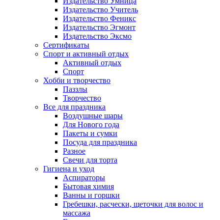
Издательство Умница
Издательство Учитель
Издательство Феникс
Издательство Эгмонт
Издательство Эксмо
Сертификаты
Спорт и активный отдых
Активный отдых
Спорт
Хобби и творчество
Паззлы
Творчество
Все для праздника
Воздушные шары
Для Нового года
Пакеты и сумки
Посуда для праздника
Разное
Свечи для торта
Гигиена и уход
Аспираторы
Бытовая химия
Ванны и горшки
Гребешки, расчески, щеточки для волос и
массажа