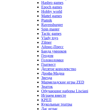
Hasbro games
Epoch games
Hobby world
Mattel games
Piatnik
Ravensburger
Spin master
Tactic games
Vlady toys
Zilmer
Айрис-Пресс
Банда умников
Геодом
Головоломки
Гратвест
Десятое королевство
Дрофа-Мадиа
Звезда
Мармеладские игры ZED
Знаток
Обучающие наборы Lisciani
Играем вместе
КРЕП
Кукольные театры
Лас играс