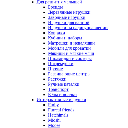
Для развития малышей
Бренды
Деревянные игрушки
Заводные игрушки
Игрушки для ванной
Игрушки на радиоуправлении
Коврики
Кубики и наборы
Матрешки и неваляшки
Мобили для кроватки
Мякиши и мягкие мячи
Пирамидки и сортеры
Погремушки
Прочие
Развивающие центры
Растяжки
Ручные каталки
Транспорт
Юлы и волчки
Интерактивные игрушки
Furby
Furreal friends
Hatchimals
Mioshi
Moose