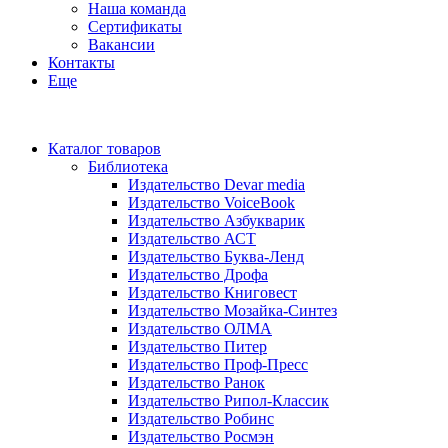
Наша команда
Сертификаты
Вакансии
Контакты
Еще
Каталог товаров
Библиотека
Издательство Devar media
Издательство VoiceBook
Издательство Азбукварик
Издательство АСТ
Издательство Буква-Ленд
Издательство Дрофа
Издательство Книговест
Издательство Мозайка-Синтез
Издательство ОЛМА
Издательство Питер
Издательство Проф-Пресс
Издательство Ранок
Издательство Рипол-Классик
Издательство Робинс
Издательство Росмэн