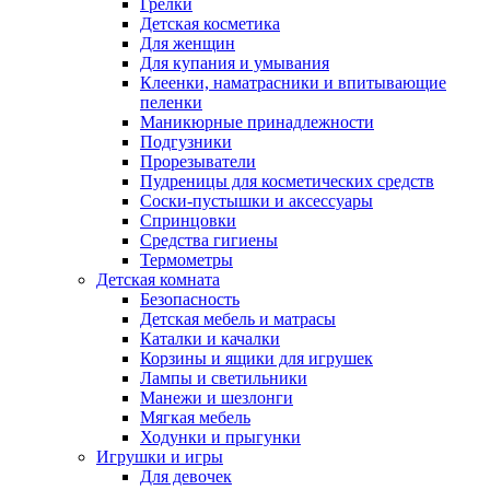
Грелки
Детская косметика
Для женщин
Для купания и умывания
Клеенки, наматрасники и впитывающие
пеленки
Маникюрные принадлежности
Подгузники
Прорезыватели
Пудреницы для косметических средств
Соски-пустышки и аксессуары
Спринцовки
Средства гигиены
Термометры
Детская комната
Безопасность
Детская мебель и матрасы
Каталки и качалки
Корзины и ящики для игрушек
Лампы и светильники
Манежи и шезлонги
Мягкая мебель
Ходунки и прыгунки
Игрушки и игры
Для девочек