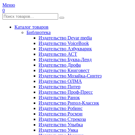
Меню
0
Каталог товаров
Библиотека
Издательство Devar media
Издательство VoiceBook
Издательство Азбукварик
Издательство АСТ
Издательство Буква-Ленд
Издательство Дрофа
Издательство Книговест
Издательство Мозайка-Синтез
Издательство ОЛМА
Издательство Питер
Издательство Проф-Пресс
Издательство Ранок
Издательство Рипол-Классик
Издательство Робинс
Издательство Росмэн
Издательство Стрекоза
Издательство Улыбка
Издательство Умка