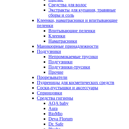
Средства для волос
Экстракты для купания, травяные
сборы и соль
Клеенки, наматрасники и впитывающие
пеленки
Впитывающие пеленки
Клеенки
Наматрасники
Маникюрные принадлежности
Подгузники
Непромокаемые трусики
Подгузники
Подгузники-трусики
Прочие
Прорезыватели
Пудреницы для косметических средств
Соски-пустышки и аксессуары
Спринцовки
Средства гигиены
AQA baby
Aura
BioMio
Deva Florum
Dr. Safe