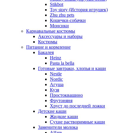
Stikbot
Toy story (История игрушек)
Zhu zhu pets
Кошечки-собачки
Монсики
Карнавальные костюмы
Аксессуары и наборы
Костюмы
Питание и кормление
Бакалея
Heinz
Pasta la bella
Готовые завтраки, хлопья и каши
Nestle
Nordic
Агуша
Кузя
Простоквашино
Фрутоняня
Хруст до последней ложки
Детские каши
Жидкие каши
Сухие растворимиые каши
Заменители молока
Alfare