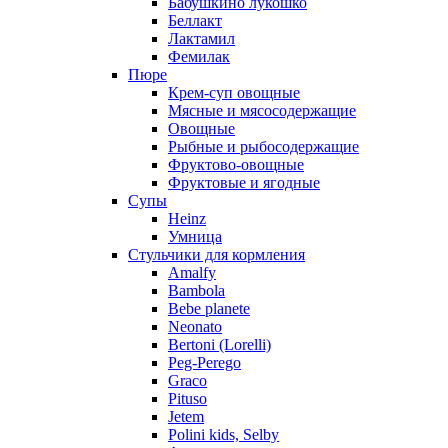
Бабушкино лукошко
Беллакт
Лактамил
Фемилак
Пюре
Крем-суп овощные
Мясные и мясосодержащие
Овощные
Рыбные и рыбосодержащие
Фруктово-овощные
Фруктовые и ягодные
Супы
Heinz
Умница
Стульчики для кормления
Amalfy
Bambola
Bebe planete
Neonato
Bertoni (Lorelli)
Peg-Perego
Graco
Pituso
Jetem
Polini kids, Selby