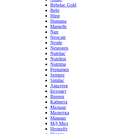
Bebelac Gold
Bebi
Hipp
Humana
Mamelle
Nan
Neocate
Nestle
Nestogen
Nutrilac
Nutrilon
Nutrima
Peptamen
Semper
Similac
Амалтея
Беллакт
Винни
Кабрита
Малыш
Малютка
Мамако
МД Мил
Неокейт