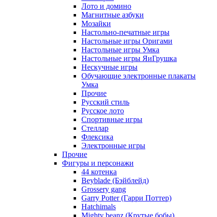
Лото и домино
Магнитные азбуки
Мозайки
Настольно-печатные игры
Настольные игры Оригами
Настольные игры Умка
Настольные игры ЯиГрушка
Нескучные игры
Обучающие электронные плакаты
Умка
Прочие
Русский стиль
Русское лото
Спортивные игры
Стеллар
Флексика
Электронные игры
Прочие
Фигуры и персонажи
44 котенка
Beyblade (Бэйблейд)
Grossery gang
Garry Potter (Гарри Поттер)
Hatchimals
Mighty beanz (Крутые бобы)