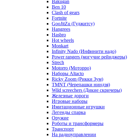
Bakugan
Ben 10
Clash of gears
Fortnite
GooJitZu (Гуджитсу)
Hangrees
Hasbro
Hot wheels
Monkart
Infinity Nado (Инфинити надо)
Power rangers (могучие рейнджеры)
Strech
Motorro (Моторро)
Наборы Altacto
Ricky Zoom (Рикки Зум)
TMNT (Черепашки ниндзя)
Wild screechers (Дикие скричеры)
Железные дороги
Игровые наборы
Имитационные игрушки
Легенды спарка
Оружие
Роботы и трансформеры
Транспорт
На радиоуправлении