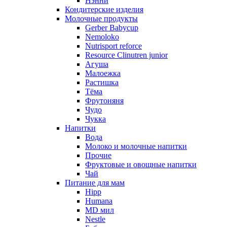
Нэнни
Кондитерские изделия
Молочные продукты
Gerber Babycup
Nemoloko
Nutrisport reforce
Resource Clinutren junior
Агуша
Малоежка
Растишка
Тёма
Фрутоняня
Чудо
Чукка
Напитки
Вода
Молоко и молочные напитки
Прочие
Фруктовые и овощные напитки
Чай
Питание для мам
Hipp
Humana
MD мил
Nestle