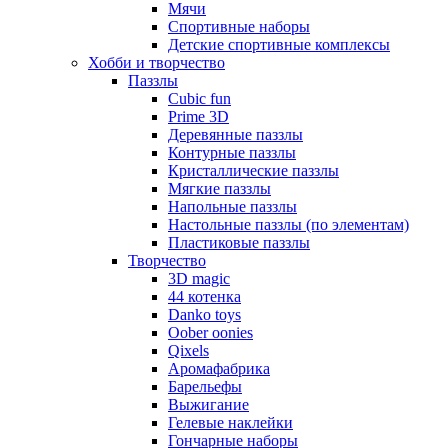
Мячи
Спортивные наборы
Детские спортивные комплексы
Хобби и творчество
Паззлы
Cubic fun
Prime 3D
Деревянные паззлы
Контурные паззлы
Кристаллические паззлы
Мягкие паззлы
Напольные паззлы
Настольные паззлы (по элементам)
Пластиковые паззлы
Творчество
3D magic
44 котенка
Danko toys
Oober oonies
Qixels
Аромафабрика
Барельефы
Выжигание
Гелевые наклейки
Гончарные наборы