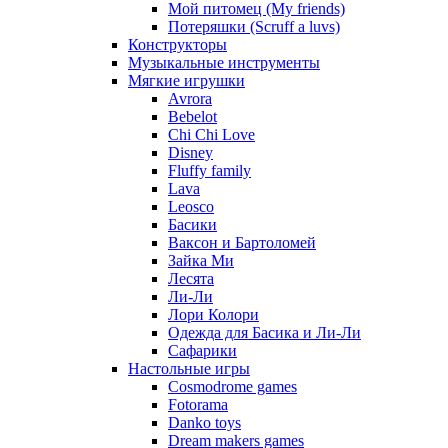
Мой питомец (My friends)
Потеряшки (Scruff a luvs)
Конструкторы
Музыкальные инструменты
Мягкие игрушки
Avrora
Bebelot
Chi Chi Love
Disney
Fluffy family
Lava
Leosco
Басики
Ваксон и Бартоломей
Зайка Ми
Лесята
Ли-Ли
Лори Колори
Одежда для Басика и Ли-Ли
Сафарики
Настольные игры
Cosmodrome games
Fotorama
Danko toys
Dream makers games