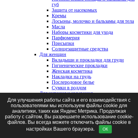
губ
Защита от насекомых
Кремы
Лосьоны, молочко и бальзамы для тела
Масла
Наборы косметики для ухода
Парфюмерия
Присыпки
Солнцезащитные средства
Для женщин
Вкладыши и прокладки для груди
Гигиенические прокладки
Женская косметика
Накладки на грудь
Послеродовое белье
Сумки в роддом
Для купания и умывания
Аксессуары для купания
Для улучшения работы сайта и его взаимодействия с
Гели для купания
пользователями мы используем файлы cookie для
Для подмывания
аналитики, таких как Яндекс Метрика. Продолжая
Для умывания
работу с сайтом, Вы разрешаете использование cookie-
Зубная паста
файлов. Вы всегда можете отключить файлы cookie в
Зубные щетки
настройках Вашего браузера.
ОК
Ирригаторы
Мыло