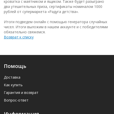
кроватка с маятником и ящиком. Также будет разыграно
два утешительных приза, сертификаты номиналом 1000
рублей от супермаркета «Радуга детства».
Итоги подведем онлайн с помощью генератора случайных
чисел. Итоги выложим в нашем аккаунте и с победителями
обязательно свяжемся.
Возврат к списку
Помощь
Доставка
Как купить
Гарантия и возврат
Вопрос-ответ
Информация