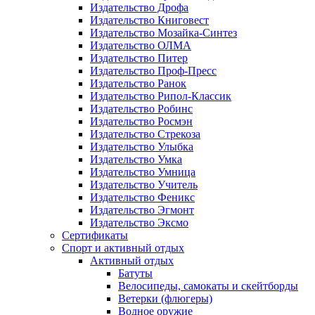
Издательство Дрофа
Издательство Книговест
Издательство Мозайка-Синтез
Издательство ОЛМА
Издательство Питер
Издательство Проф-Пресс
Издательство Ранок
Издательство Рипол-Классик
Издательство Робинс
Издательство Росмэн
Издательство Стрекоза
Издательство Улыбка
Издательство Умка
Издательство Умница
Издательство Учитель
Издательство Феникс
Издательство Эгмонт
Издательство Эксмо
Сертификаты
Спорт и активный отдых
Активный отдых
Батуты
Велосипеды, самокаты и скейтборды
Ветерки (флюгеры)
Водное оружие