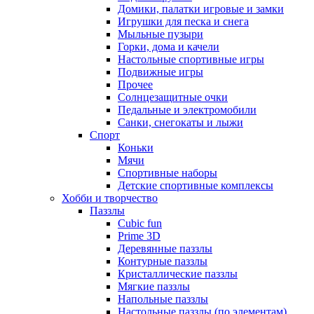
Домики, палатки игровые и замки
Игрушки для песка и снега
Мыльные пузыри
Горки, дома и качели
Настольные спортивные игры
Подвижные игры
Прочее
Солнцезащитные очки
Педальные и электромобили
Санки, снегокаты и лыжи
Спорт
Коньки
Мячи
Спортивные наборы
Детские спортивные комплексы
Хобби и творчество
Паззлы
Cubic fun
Prime 3D
Деревянные паззлы
Контурные паззлы
Кристаллические паззлы
Мягкие паззлы
Напольные паззлы
Настольные паззлы (по элементам)