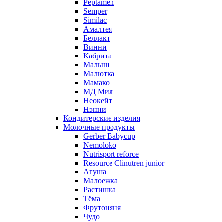
Peptamen
Semper
Similac
Амалтея
Беллакт
Винни
Кабрита
Малыш
Малютка
Мамако
МД Мил
Неокейт
Нэнни
Кондитерские изделия
Молочные продукты
Gerber Babycup
Nemoloko
Nutrisport reforce
Resource Clinutren junior
Агуша
Малоежка
Растишка
Тёма
Фрутоняня
Чудо