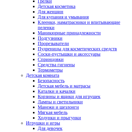
Грелки
Детская косметика
Для женщин
Для купания и умывания
Клеенки, наматрасники и впитывающие
пеленки
Маникюрные принадлежности
Подгузники
Прорезыватели
Пудреницы для косметических средств
Соски-пустышки и аксессуары
Спринцовки
Средства гигиены
Термометры
Детская комната
Безопасность
Детская мебель и матрасы
Каталки и качалки
Корзины и ящики для игрушек
Лампы и светильники
Манежи и шезлонги
Мягкая мебель
Ходунки и прыгунки
Игрушки и игры
Для девочек