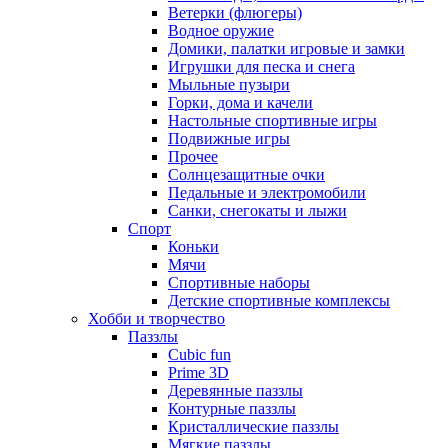
Ветерки (флюгеры)
Водное оружие
Домики, палатки игровые и замки
Игрушки для песка и снега
Мыльные пузыри
Горки, дома и качели
Настольные спортивные игры
Подвижные игры
Прочее
Солнцезащитные очки
Педальные и электромобили
Санки, снегокаты и лыжи
Спорт
Коньки
Мячи
Спортивные наборы
Детские спортивные комплексы
Хобби и творчество
Паззлы
Cubic fun
Prime 3D
Деревянные паззлы
Контурные паззлы
Кристаллические паззлы
Мягкие паззлы