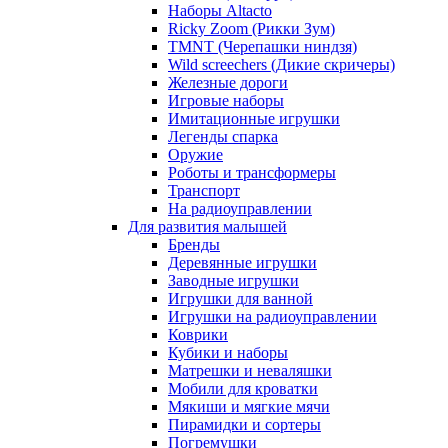
Наборы Altacto
Ricky Zoom (Рикки Зум)
TMNT (Черепашки ниндзя)
Wild screechers (Дикие скричеры)
Железные дороги
Игровые наборы
Имитационные игрушки
Легенды спарка
Оружие
Роботы и трансформеры
Транспорт
На радиоуправлении
Для развития малышей
Бренды
Деревянные игрушки
Заводные игрушки
Игрушки для ванной
Игрушки на радиоуправлении
Коврики
Кубики и наборы
Матрешки и неваляшки
Мобили для кроватки
Мякиши и мягкие мячи
Пирамидки и сортеры
Погремушки