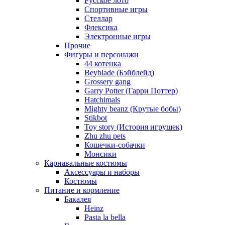
Русское лото
Спортивные игры
Стеллар
Флексика
Электронные игры
Прочие
Фигуры и персонажи
44 котенка
Beyblade (Бэйблейд)
Grossery gang
Garry Potter (Гарри Поттер)
Hatchimals
Mighty beanz (Крутые бобы)
Stikbot
Toy story (История игрушек)
Zhu zhu pets
Кошечки-собачки
Монсики
Карнавальные костюмы
Аксессуары и наборы
Костюмы
Питание и кормление
Бакалея
Heinz
Pasta la bella