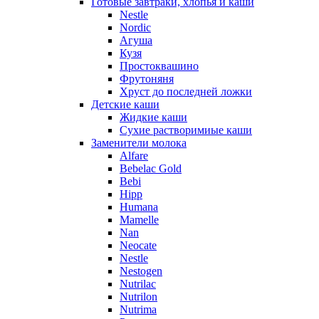
Готовые завтраки, хлопья и каши
Nestle
Nordic
Агуша
Кузя
Простоквашино
Фрутоняня
Хруст до последней ложки
Детские каши
Жидкие каши
Сухие растворимиые каши
Заменители молока
Alfare
Bebelac Gold
Bebi
Hipp
Humana
Mamelle
Nan
Neocate
Nestle
Nestogen
Nutrilac
Nutrilon
Nutrima