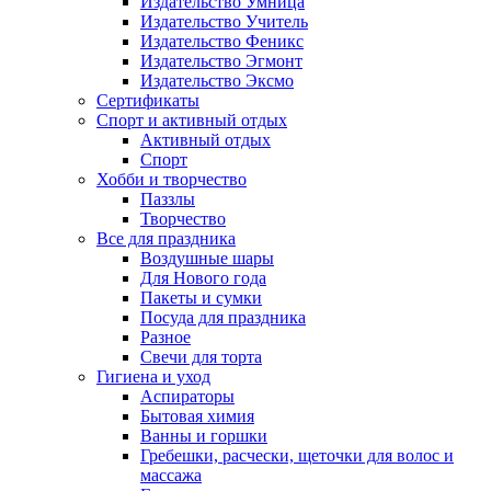
Издательство Умница
Издательство Учитель
Издательство Феникс
Издательство Эгмонт
Издательство Эксмо
Сертификаты
Спорт и активный отдых
Активный отдых
Спорт
Хобби и творчество
Паззлы
Творчество
Все для праздника
Воздушные шары
Для Нового года
Пакеты и сумки
Посуда для праздника
Разное
Свечи для торта
Гигиена и уход
Аспираторы
Бытовая химия
Ванны и горшки
Гребешки, расчески, щеточки для волос и
массажа