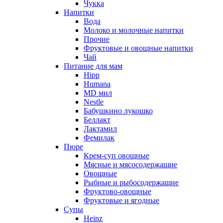
Чукка
Напитки
Вода
Молоко и молочные напитки
Прочие
Фруктовые и овощные напитки
Чай
Питание для мам
Hipp
Humana
MD мил
Nestle
Бабушкино лукошко
Беллакт
Лактамил
Фемилак
Пюре
Крем-суп овощные
Мясные и мясосодержащие
Овощные
Рыбные и рыбосодержащие
Фруктово-овощные
Фруктовые и ягодные
Супы
Heinz