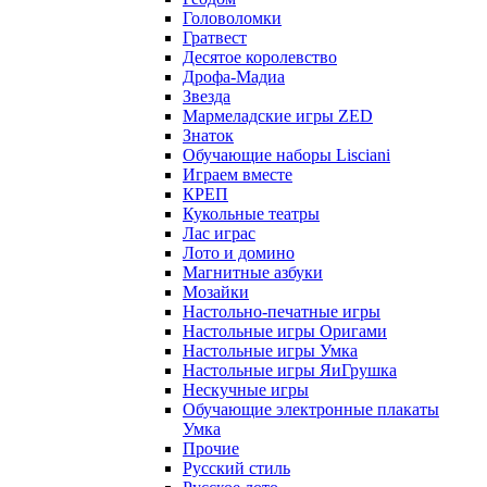
Головоломки
Гратвест
Десятое королевство
Дрофа-Мадиа
Звезда
Мармеладские игры ZED
Знаток
Обучающие наборы Lisciani
Играем вместе
КРЕП
Кукольные театры
Лас играс
Лото и домино
Магнитные азбуки
Мозайки
Настольно-печатные игры
Настольные игры Оригами
Настольные игры Умка
Настольные игры ЯиГрушка
Нескучные игры
Обучающие электронные плакаты
Умка
Прочие
Русский стиль