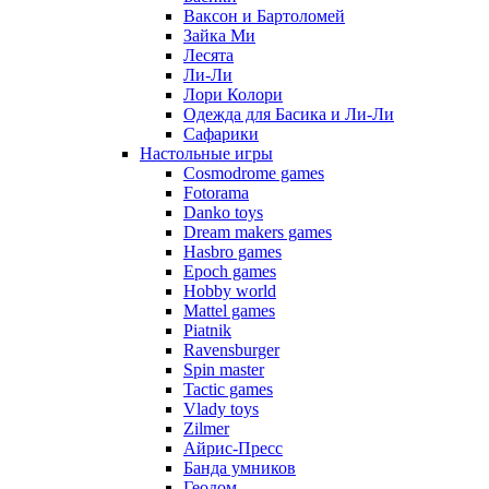
Ваксон и Бартоломей
Зайка Ми
Лесята
Ли-Ли
Лори Колори
Одежда для Басика и Ли-Ли
Сафарики
Настольные игры
Cosmodrome games
Fotorama
Danko toys
Dream makers games
Hasbro games
Epoch games
Hobby world
Mattel games
Piatnik
Ravensburger
Spin master
Tactic games
Vlady toys
Zilmer
Айрис-Пресс
Банда умников
Геодом