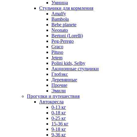
Умница
Стульчики для кормления
Amalfy
Bambola
Bebe planete
Neonato
Bertoni (Lorelli)
Peg-Perego
Graco
Pituso
Jetem
Polini kids, Selby
Акционные стульчики
Глобэкс
Деревянные
Прочие
Эмили
Прогулки и путешествия
Автокресла
0-13 кг
0-18 кг
0-25 кг
15-36 кг
9-18 кг
9-36 кг