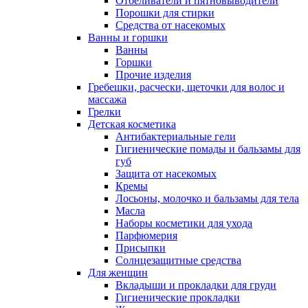
Отбеливатели и пятновыводители
Порошки для стирки
Средства от насекомых
Ванны и горшки
Ванны
Горшки
Прочие изделия
Гребешки, расчески, щеточки для волос и
массажа
Грелки
Детская косметика
Антибактериальные гели
Гигиенические помады и бальзамы для
губ
Защита от насекомых
Кремы
Лосьоны, молочко и бальзамы для тела
Масла
Наборы косметики для ухода
Парфюмерия
Присыпки
Солнцезащитные средства
Для женщин
Вкладыши и прокладки для груди
Гигиенические прокладки