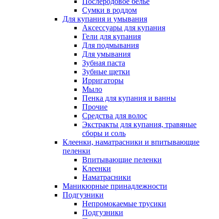
Послеродовое белье
Сумки в роддом
Для купания и умывания
Аксессуары для купания
Гели для купания
Для подмывания
Для умывания
Зубная паста
Зубные щетки
Ирригаторы
Мыло
Пенка для купания и ванны
Прочие
Средства для волос
Экстракты для купания, травяные
сборы и соль
Клеенки, наматрасники и впитывающие
пеленки
Впитывающие пеленки
Клеенки
Наматрасники
Маникюрные принадлежности
Подгузники
Непромокаемые трусики
Подгузники