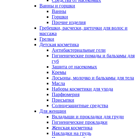
Средства от насекомых
Ванны и горшки
Ванны
Горшки
Прочие изделия
Гребешки, расчески, щеточки для волос и
массажа
Грелки
Детская косметика
Антибактериальные гели
Гигиенические помады и бальзамы для
губ
Защита от насекомых
Кремы
Лосьоны, молочко и бальзамы для тела
Масла
Наборы косметики для ухода
Парфюмерия
Присыпки
Солнцезащитные средства
Для женщин
Вкладыши и прокладки для груди
Гигиенические прокладки
Женская косметика
Накладки на грудь