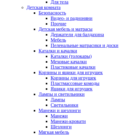
Для тела
Детская комната
Безопасность
Видео- и радионяни
Прочие
Детская мебель и матрасы
Держатели для балдахина
Мебель
Пеленальные матрасики и доски
Каталки и качалки
Каталки (толокары)
Меховые качалки
Пластиковые качалки
Корзины и ящики для игрушек
Корзины для игрушек
Пластмассовые комоды
Ящики для игрушек
Лампы и светильники
Лампы
Светильники
Манежи и шезлонги
Манежи
Манежи-кровати
Шезлонги
Мягкая мебель