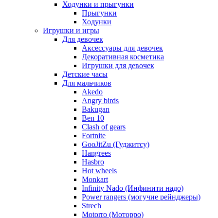
Ходунки и прыгунки
Прыгунки
Ходунки
Игрушки и игры
Для девочек
Аксессуары для девочек
Декоративная косметика
Игрушки для девочек
Детские часы
Для мальчиков
Akedo
Angry birds
Bakugan
Ben 10
Clash of gears
Fortnite
GooJitZu (Гуджитсу)
Hangrees
Hasbro
Hot wheels
Monkart
Infinity Nado (Инфинити надо)
Power rangers (могучие рейнджеры)
Strech
Motorro (Моторро)