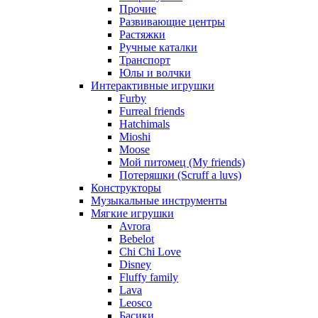
Прочие
Развивающие центры
Растяжки
Ручные каталки
Транспорт
Юлы и волчки
Интерактивные игрушки
Furby
Furreal friends
Hatchimals
Mioshi
Moose
Мой питомец (My friends)
Потеряшки (Scruff a luvs)
Конструкторы
Музыкальные инструменты
Мягкие игрушки
Avrora
Bebelot
Chi Chi Love
Disney
Fluffy family
Lava
Leosco
Басики