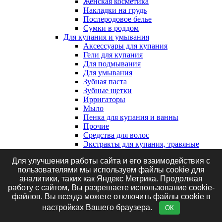
Женская косметика
Накладки на грудь
Послеродовое белье
Сумки в роддом
Для купания и умывания
Аксессуары для купания
Гели для купания
Для подмывания
Для умывания
Зубная паста
Зубные щетки
Ирригаторы
Мыло
Пенка для купания и ванны
Прочие
Средства для волос
Экстракты для купания, травяные
сборы и соль
Для улучшения работы сайта и его взаимодействия с
Клеенки, наматрасники и впитывающие
пользователями мы используем файлы cookie для
пеленки
аналитики, таких как Яндекс Метрика. Продолжая
Впитывающие пеленки
работу с сайтом, Вы разрешаете использование cookie-
Клеенки
файлов. Вы всегда можете отключить файлы cookie в
Наматрасники
Маникюрные принадлежности
настройках Вашего браузера.
ОК
Подгузники