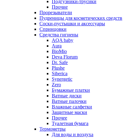
Подгузники-трусики
Прочие
Прорезыватели
Пудреницы для косметических средств
Соски-пустышки и аксессуары
Спринцовки
Средства гигиены
AQA baby
Aura
BioMio
Deva Florum
Dr. Safe
Plushe
Siberica
Synergetic
Zero
Бумажные платки
Ватные диски
Ватные палочки
Влажные салфетки
Защитные маски
Прочее
Туалетная бумага
Термометры
Для воды и воздуха