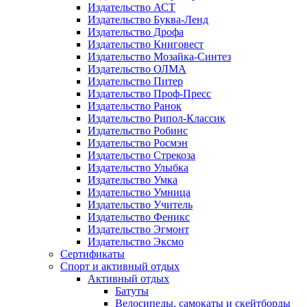
Издательство АСТ
Издательство Буква-Ленд
Издательство Дрофа
Издательство Книговест
Издательство Мозайка-Синтез
Издательство ОЛМА
Издательство Питер
Издательство Проф-Пресс
Издательство Ранок
Издательство Рипол-Классик
Издательство Робинс
Издательство Росмэн
Издательство Стрекоза
Издательство Улыбка
Издательство Умка
Издательство Умница
Издательство Учитель
Издательство Феникс
Издательство Эгмонт
Издательство Эксмо
Сертификаты
Спорт и активный отдых
Активный отдых
Батуты
Велосипеды, самокаты и скейтборды