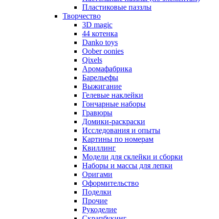
Пластиковые паззлы
Творчество
3D magic
44 котенка
Danko toys
Oober oonies
Qixels
Аромафабрика
Барельефы
Выжигание
Гелевые наклейки
Гончарные наборы
Гравюры
Домики-раскраски
Исследования и опыты
Картины по номерам
Квиллинг
Модели для склейки и сборки
Наборы и массы для лепки
Оригами
Оформительство
Поделки
Прочие
Рукоделие
Скрапбукинг