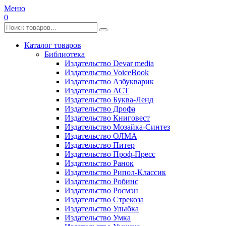
Меню
0
Каталог товаров
Библиотека
Издательство Devar media
Издательство VoiceBook
Издательство Азбукварик
Издательство АСТ
Издательство Буква-Ленд
Издательство Дрофа
Издательство Книговест
Издательство Мозайка-Синтез
Издательство ОЛМА
Издательство Питер
Издательство Проф-Пресс
Издательство Ранок
Издательство Рипол-Классик
Издательство Робинс
Издательство Росмэн
Издательство Стрекоза
Издательство Улыбка
Издательство Умка