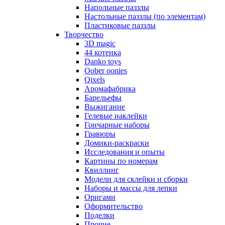
Напольные паззлы
Настольные паззлы (по элементам)
Пластиковые паззлы
Творчество
3D magic
44 котенка
Danko toys
Oober oonies
Qixels
Аромафабрика
Барельефы
Выжигание
Гелевые наклейки
Гончарные наборы
Гравюры
Домики-раскраски
Исследования и опыты
Картины по номерам
Квиллинг
Модели для склейки и сборки
Наборы и массы для лепки
Оригами
Оформительство
Поделки
Прочие